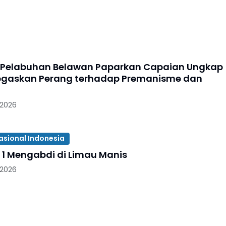
Adha, P
Ganden
Belawa
Salurk
 Pelabuhan Belawan Paparkan Capaian Ungkap
egaskan Perang terhadap Premanisme dan
 2026
asional Indonesia
 1 Mengabdi di Limau Manis
 2026