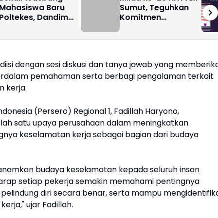
Mahasiswa Baru
Sumut, Teguhkan
Poltekes, Dandim
Komitmen
0201/Medan
Lestarikan Warisan
Tingkatkan Cinta
Budaya Melayu
Tanah Air Generasi
 diisi dengan sesi diskusi dan tanya jawab yang memberik
rdalam pemahaman serta berbagi pengalaman terkait
 kerja.
nesia (Persero) Regional 1, Fadillah Haryono,
alah satu upaya perusahaan dalam meningkatkan
gnya keselamatan kerja sebagai bagian dari budaya
nanamkan budaya keselamatan kepada seluruh insan
erharap setiap pekerja semakin memahami pentingnya
pelindung diri secara benar, serta mampu mengidentifika
rja," ujar Fadillah.