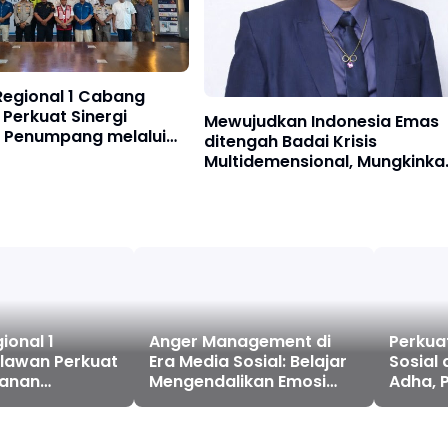
Regional 1 Cabang
Perkuat Sinergi
Mewujudkan Indonesia Emas
 Penumpang melalui
ditengah Badai Krisis
asi Standar Pelayanan
Multidemensional, Mungkinka
?
ional 1
lawan Perkuat
yanan
Anger Management di
 melalui
Era Media Sosial: Belajar
Perkua
 Standar
Mengendalikan Emosi
Sosial
Sebelum Menyesal