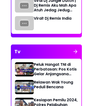
Viral Dj Jungle Dutch |
Periode 2023-2026
elindo Regional 1
Dj Remix Aku Mah Apa
g 33 BKM Masjid
Atuh Jedag Jedug
n dan Sekitarnya
Terbaru
an Hewan Kurban
Viral! Dj Remix India
Tv
Peluk Hangat TNI di
Perbatasan: Pos Kotis
Gelar Anjangsana
Penuh Kasih
Relawan Wak Young
Peduli Bencana
Kesiapan Pemilu 2024,
Polres Pelabuhan