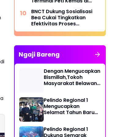
Terminal Peti Kemas di
Belawan
BNCT Dukung Sosialisasi
Bea Cukai Tingkatkan
n
Efektivitas Proses
Penerbitan SP3KK Empty
Container
Ngaji Bareng
di
Dengan Mengucapkan
Bismillah,Tokoh
Masyarakat Belawan,
H Irfan Hamidi
Meresmikian Musholla
ta
Pelindo Regional 1
Mengucapkan
Selamat Tahun Baru
Islam 1 Muharram 1448
H
Pelindo Regional 1
Dukung Semarak
Komentar Toxic di
Kepala Kantor