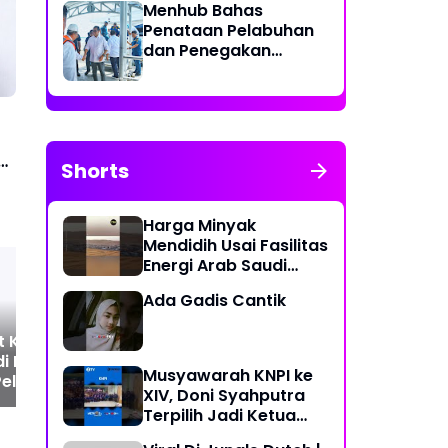
Menhub Bahas
Penataan Pelabuhan
dan Penegakan
Aturan Penggunaan
Sistem Identifikasi
Kapal Otomatis
h
Shorts
Harga Minyak
Mendidih Usai Fasilitas
Energi Arab Saudi
Diserang
Ada Gadis Cantik
Pelindo Regional 1
Kep
Silaturahmi dan
Kel
Musyawarah KNPI ke
Pemberian Cinderamata
Yud
XIV, Doni Syahputra
Pensiunan
Apr
Terpilih Jadi Ketua
t Kepedulian
Su
KNPI Medan Deli
 di Momentum Idul