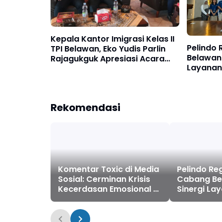
Kepala Kantor Imigrasi Kelas II
Pelindo 
TPI Belawan, Eko Yudis Parlin
Belawan 
Rajagukguk Apresiasi Acara
Layanan
PWI Sumatera Utara
Sosialis
Rekomendasi
Pelindo Reg
Cabang Be
Komentar Toxic di Media
Sinergi La
Sosial: Cerminan Krisis
Penumpang
Kecerdasan Emosional di
Sosialisasi
Era Digital
Pelayanan