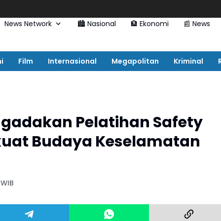
News Network
🏙️ Nasional
🏦 Ekonomi
📰 News
i
Film
Internasional
Megapolitan
Kriminal
ngadakan Pelatihan Safety
kuat Budaya Keselamatan
2 WIB