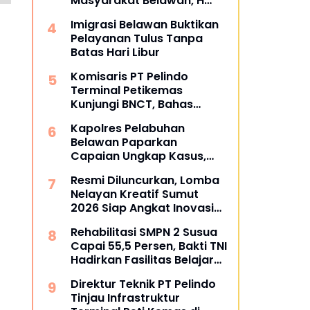
Masyarakat Belawan, H
Irfan Hamidi Meresmikian
Imigrasi Belawan Buktikan
Musholla
Pelayanan Tulus Tanpa
Batas Hari Libur
Komisaris PT Pelindo
Terminal Petikemas
Kunjungi BNCT, Bahas
Operasional dan Rencana
Kapolres Pelabuhan
Pengembangan Terminal
Belawan Paparkan
Capaian Ungkap Kasus,
Tegaskan Perang terhadap
Resmi Diluncurkan, Lomba
Premanisme dan Narkoba
Nelayan Kreatif Sumut
2026 Siap Angkat Inovasi
dan Potensi Pesisir
Rehabilitasi SMPN 2 Susua
Capai 55,5 Persen, Bakti TNI
Hadirkan Fasilitas Belajar
yang Lebih Layak
Direktur Teknik PT Pelindo
Tinjau Infrastruktur