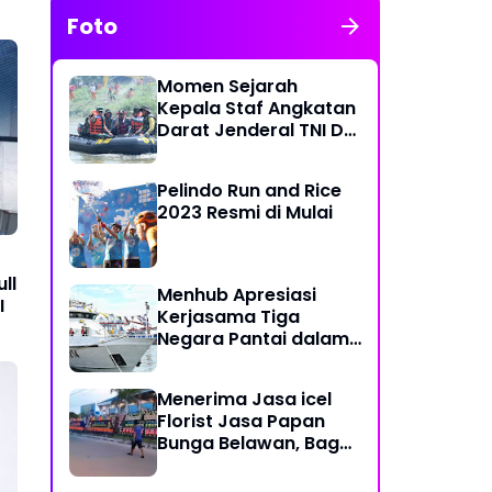
Foto
Momen Sejarah
Kepala Staf Angkatan
Darat Jenderal TNI Dr
Dudung Abdurachman
di Medan Labuhan
Pelindo Run and Rice
2023 Resmi di Mulai
ll
Menhub Apresiasi
I
Kerjasama Tiga
Negara Pantai dalam
Penanggulangan
Pencemaran Minyak di
Menerima Jasa icel
Laut
Florist Jasa Papan
Bunga Belawan, Bagus
dan Karya Seni