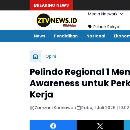
BREAKING NEWS
Media Network
🗣️ Pilihan Rakyat
News
Pendidikan
Nasional
Ekonom
Opini
Pelindo Regional 1 Me
Awareness untuk Per
Kerja
Zamzani Kurniawan
Rabu, 1 Juli 2026 | 10:0