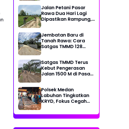
Kecamatan
Jalan Petani Pasar
n
Rawa Dua Hari Lagi
Dipastikan Rampung,
an
Satgas Kebut
Pelebaran Jalan
Jembatan Baru di
Tanah Rawa: Cara
Satgas TMMD 128
Mengunci Target Akhir
Satgas TMMD Terus
Kebut Pengerasan
Jalan 1500 M di Pasar
Rawa, Dukung
Pertumbuhan Ekonomi
Polsek Medan
Warga
Labuhan Tingkatkan
KRYD, Fokus Cegah
Tawuran, Geng Motor
dan Balap Liar