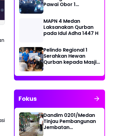
Pawai Obor 1
Media Sosial:
Imigrasi Kelas II TP
Muharram 1448 H di
Cerminan Krisis
Belawan, Eko Yudis
Belawan
Kecerdasan
Parlin Rajagukguk
MAPN 4 Medan
Emosional di Era
Apresiasi Acara P
Laksanakan Qurban
Digital
Sumatera Utara
pada Idul Adha 1447 H
an
Pelindo Regional 1
Serahkan Hewan
Qurban kepada Masjid
Sekitar Pelabuhan
Fokus
Dandim 0201/Medan
si
Tinjau Pembangunan
Jembatan
Penghubung Dua