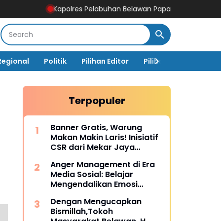
Kapolres Pelabuhan Belawan Paparkan Capaian Ungkap Kasus
Regional
Politik
Pilihan Editor
Pilihan Rakyat
Ja
Terpopuler
Banner Gratis, Warung
Makan Makin Laris! Inisiatif
CSR dari Mekar Jaya
Digiprint dan Mahasiswa
Anger Management di Era
Universitas Siber Asia
Media Sosial: Belajar
Mengendalikan Emosi
Sebelum Menyesal
Dengan Mengucapkan
Bismillah,Tokoh