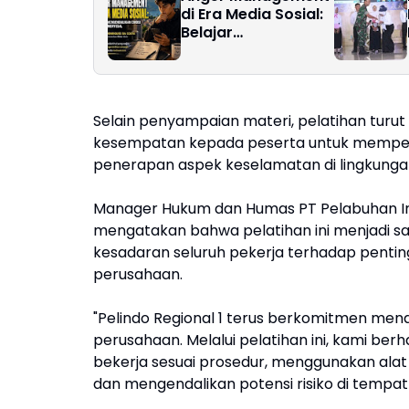
di Era Media Sosial:
Belajar
Mengendalikan
Emosi Sebelum
Menyesal
Selain penyampaian materi, pelatihan turut
kesempatan kepada peserta untuk mempe
penerapan aspek keselamatan di lingkungan
Manager Hukum dan Humas PT Pelabuhan Indo
mengatakan bahwa pelatihan ini menjadi s
kesadaran seluruh pekerja terhadap pentin
perusahaan.
"Pelindo Regional 1 terus berkomitmen me
perusahaan. Melalui pelatihan ini, kami b
bekerja sesuai prosedur, menggunakan alat 
dan mengendalikan potensi risiko di tempat ke