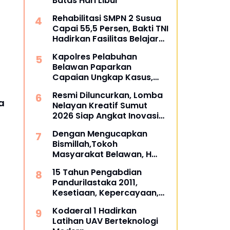
Batas Hari Libur
Rehabilitasi SMPN 2 Susua
Capai 55,5 Persen, Bakti TNI
Hadirkan Fasilitas Belajar
yang Lebih Layak
Kapolres Pelabuhan
Belawan Paparkan
Capaian Ungkap Kasus,
Tegaskan Perang terhadap
Resmi Diluncurkan, Lomba
Premanisme dan Narkoba
a
Nelayan Kreatif Sumut
2026 Siap Angkat Inovasi
dan Potensi Pesisir
Dengan Mengucapkan
Bismillah,Tokoh
Masyarakat Belawan, H
Irfan Hamidi Meresmikian
15 Tahun Pengabdian
Musholla
Pandurilastaka 2011,
Kesetiaan, Kepercayaan,
dan Kebersamaan Tetap
Kodaeral 1 Hadirkan
Terjaga
Latihan UAV Berteknologi