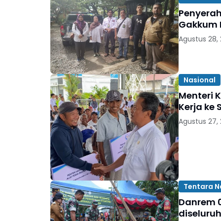
Penyerah
Gakkum 
Agustus 28,
Nasional
Menteri 
Kerja ke
Agustus 27,
Tentara N
Danrem 02
diseluru