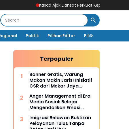
Kasad Ajak Dansat Perkuat Kepedulian dan Dukung Prog
Regional
Politik
Pilihan Editor
Pilihan Rakyat
Ja
Terpopuler
Banner Gratis, Warung
Makan Makin Laris! Inisiatif
CSR dari Mekar Jaya
Digiprint dan Mahasiswa
Anger Management di Era
Universitas Siber Asia
Media Sosial: Belajar
Mengendalikan Emosi
Sebelum Menyesal
Imigrasi Belawan Buktikan
Pelayanan Tulus Tanpa