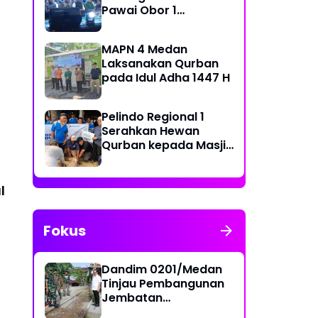
Pawai Obor 1
Muharram 1448 H di
Belawan
MAPN 4 Medan
Laksanakan Qurban
pada Idul Adha 1447 H
Pelindo Regional 1
Serahkan Hewan
Qurban kepada Masjid
Sekitar Pelabuhan
l
Fokus
Dandim 0201/Medan
Tinjau Pembangunan
Jembatan
Penghubung Dua