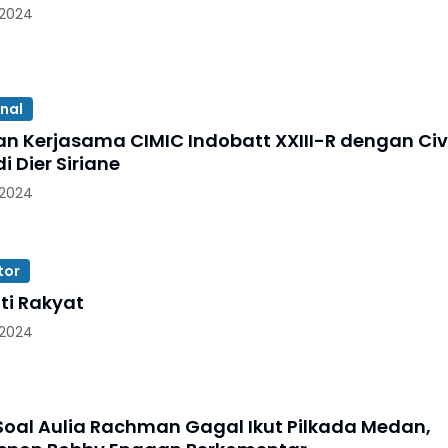
 2024
onal
n Kerjasama CIMIC Indobatt XXIII-R dengan Civ
i Dier Siriane
 2024
tor
ti Rakyat
 2024
Soal Aulia Rachman Gagal Ikut Pilkada Medan,