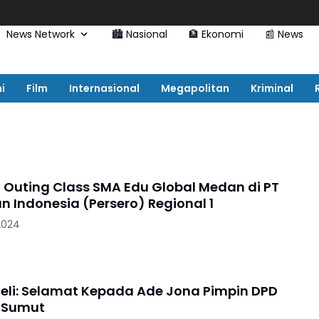
News Network
🏙️ Nasional
🏦 Ekonomi
📰 News
i
Film
Internasional
Megapolitan
Kriminal
 Outing Class SMA Edu Global Medan di PT
n Indonesia (Persero) Regional 1
2024
oeli: Selamat Kepada Ade Jona Pimpin DPD
 Sumut