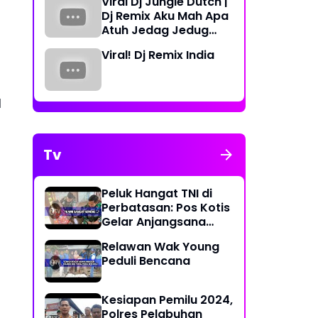
Viral Dj Jungle Dutch |
Periode 2023-2026
Dj Remix Aku Mah Apa
Atuh Jedag Jedug
Terbaru
Viral! Dj Remix India
l
Tv
Peluk Hangat TNI di
Perbatasan: Pos Kotis
Gelar Anjangsana
Penuh Kasih
Relawan Wak Young
Peduli Bencana
Kesiapan Pemilu 2024,
Polres Pelabuhan