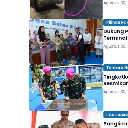
Agustus 30,
Pilihan Ra
Dukung Pe
Terminal
Agustus 30,
Tentara N
Tingkatk
Resmikan
Agustus 30,
Internasi
Panglima