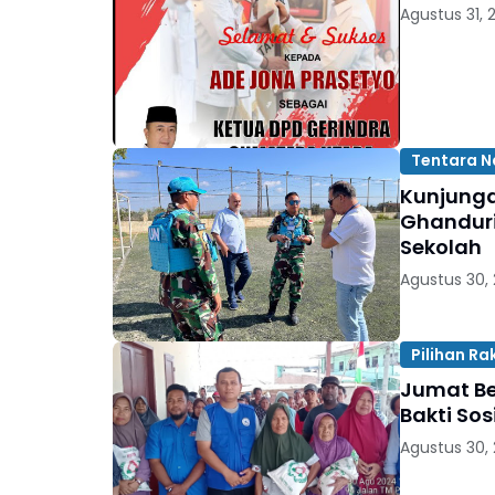
Agustus 31, 
Tentara N
Kunjunga
Ghanduri
Sekolah
Agustus 30,
Pilihan Ra
Jumat Be
Bakti Sos
Agustus 30,