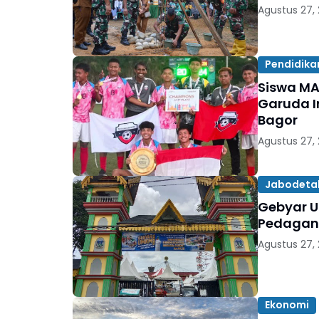
Agustus 27,
Pendidika
Siswa MA
Garuda I
Bagor
Agustus 27,
Jabodeta
Gebyar U
Pedagang
Agustus 27,
Ekonomi