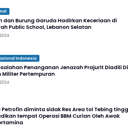
onal
dan Burung Garuda Hadirkan Keceriaan di
ah Public School, Lebanon Selatan
 2024
asional Indonesia
esalahan Penanganan Jenazah Prajurit Diadili Di
n Militer Pertempuran
 2024
 Petrofin diminta sidak Res Area tol Tebing tingg
at Operasi BBM Curian Oleh Awak
ertamina