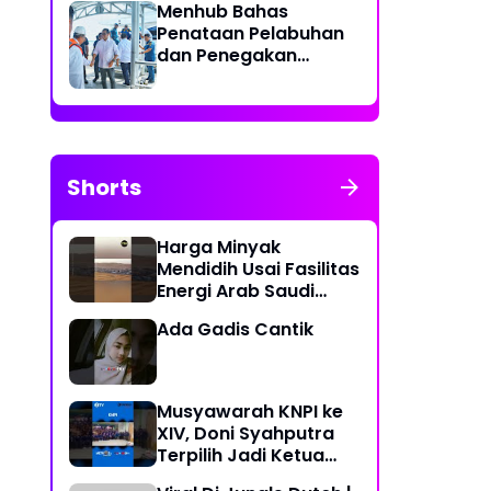
Menhub Bahas
Penataan Pelabuhan
dan Penegakan
Aturan Penggunaan
Sistem Identifikasi
Kapal Otomatis
Shorts
Harga Minyak
Mendidih Usai Fasilitas
Energi Arab Saudi
Diserang
Ada Gadis Cantik
Musyawarah KNPI ke
XIV, Doni Syahputra
Terpilih Jadi Ketua
KNPI Medan Deli