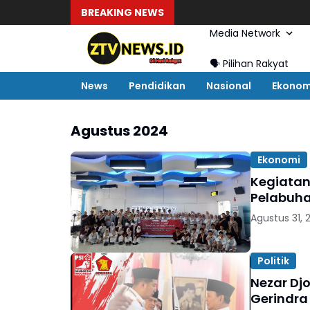
BREAKING NEWS
Media Network
🗣️ Pilihan Rakyat
News
Pendidikan
Nasional
Ekonom
Agustus 2024
Ekonomi
Kegiatan
Pelabuha
Agustus 31, 
Politik
Nezar Dj
Gerindra