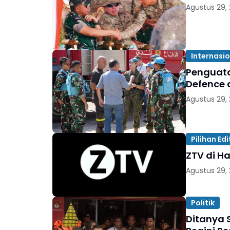
Agustus 29,
Internasi
Penguata
Defence d
Agustus 29,
Pilihan Edi
ZTV di Ha
Agustus 29,
Politik
Ditanya 