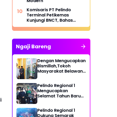
Modern
Komisaris PT Pelindo
Terminal Petikemas
Kunjungi BNCT, Bahas
Operasional dan Rencana
Pengembangan Terminal
Ngaji Bareng
Dengan Mengucapkan
Bismillah,Tokoh
Masyarakat Belawan,
H Irfan Hamidi
Meresmikian Musholla
Pelindo Regional 1
Mengucapkan
Selamat Tahun Baru
i
Islam 1 Muharram 1448
H
Pelindo Regional 1
Dukung Semarak