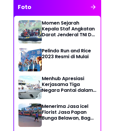
Foto
Momen Sejarah
Kepala Staf Angkatan
Darat Jenderal TNI Dr
Dudung Abdurachman
di Medan Labuhan
Pelindo Run and Rice
2023 Resmi di Mulai
Menhub Apresiasi
Kerjasama Tiga
Negara Pantai dalam
Penanggulangan
Pencemaran Minyak di
Menerima Jasa icel
Laut
Florist Jasa Papan
Bunga Belawan, Bagus
dan Karya Seni