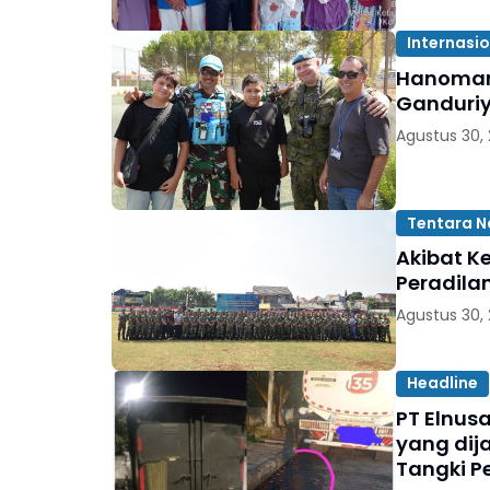
Internasi
Hanoman 
Ganduriy
Agustus 30,
Tentara N
Akibat K
Peradila
Agustus 30,
Headline
PT Elnusa
yang dijadikan temp
Tangki P