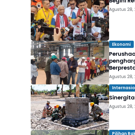
Begini R
Agustus 28,
Ekonomi
Perushaa
pengharg
Berpresta
Agustus 28,
Internasi
Agustus 28,
Pilihan Ra