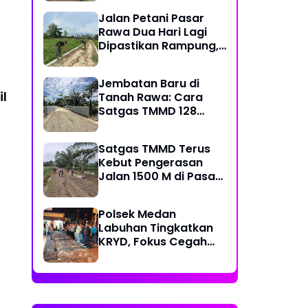
Kecamatan
Jalan Petani Pasar
Rawa Dua Hari Lagi
Dipastikan Rampung,
Satgas Kebut
Pelebaran Jalan
Jembatan Baru di
il
Tanah Rawa: Cara
Satgas TMMD 128
Mengunci Target Akhir
Satgas TMMD Terus
Kebut Pengerasan
Jalan 1500 M di Pasar
Rawa, Dukung
Pertumbuhan Ekonomi
Polsek Medan
Warga
Labuhan Tingkatkan
KRYD, Fokus Cegah
Tawuran, Geng Motor
dan Balap Liar