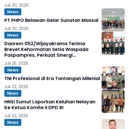
Juli 30, 2026
News
PT PHPO Belawan Gelar Sunatan Massal
Juli 30, 2026
News
Danrem 052/Wijayakrama Terima
Brevet Kehormatan Setia Waspada
Paspampres, Perkuat Sinergi
Pengamanan VVIP dan Stabilitas Ibu
Juli 25, 2026
Kota
News
TNI Profesional di Era Tantangan Milenial
Juli 22, 2026
News
HNSI Sumut Laporkan Keluhan Nelayan
Ke Ketua Komite II DPD RI
Juli 22, 2026
News