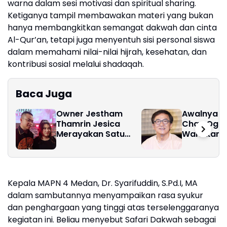
warna dalam sesi motivasi dan spiritual sharing.
Ketiganya tampil membawakan materi yang bukan
hanya membangkitkan semangat dakwah dan cinta
Al-Qur’an, tetapi juga menyentuh sisi personal siswa
dalam memahami nilai-nilai hijrah, kesehatan, dan
kontribusi sosial melalui shadaqah.
Baca Juga
Owner Jestham
Awalnya J
Thamrin Jesica
Chan Oga
Merayakan Satu
Wariskan H
Dekade, Brand
Anak
Kecantikan Asal
Medan Tembus
Pasar Internasional
Kepala MAPN 4 Medan, Dr. Syarifuddin, S.Pd.I, MA
dalam sambutannya menyampaikan rasa syukur
dan penghargaan yang tinggi atas terselenggaranya
kegiatan ini. Beliau menyebut Safari Dakwah sebagai