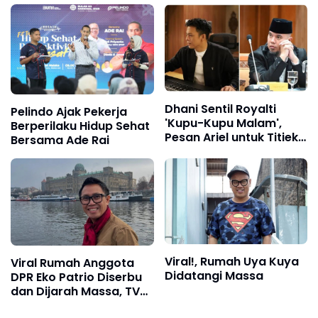
Dhani Sentil Royalti
Pelindo Ajak Pekerja
'Kupu-Kupu Malam',
Berperilaku Hidup Sehat
Pesan Ariel untuk Titiek
Bersama Ade Rai
Puspa Disorot
Viral!, Rumah Uya Kuya
Viral Rumah Anggota
Didatangi Massa
DPR Eko Patrio Diserbu
dan Dijarah Massa, TV
Hingga Kulkas Diangkut