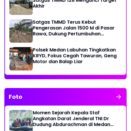
Satgas TMMD 128 Mengunci Target
Akhir
Satgas TMMD Terus Kebut
Pengerasan Jalan 1500 M di Pasar
Rawa, Dukung Pertumbuhan
Ekonomi Warga
Polsek Medan Labuhan Tingkatkan
KRYD, Fokus Cegah Tawuran, Geng
Motor dan Balap Liar
Foto
Momen Sejarah Kepala Staf
Angkatan Darat Jenderal TNI Dr
Dudung Abdurachman di Medan
Labuhan