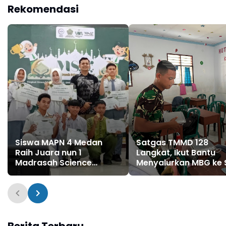
Rekomendasi
Siswa MAPN 4 Medan
Satgas TMMD 128
Raih Juara nun 1
Langkat, Ikut Bantu
Madrasah Science
Menyalurkan MBG ke
Olympiade (MSO)
Swasta Gebang