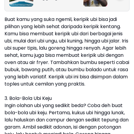
Favorit Keluarga di
Kekinian y
Magelang
Dicoba!
Buat kamu yang suka ngemil, keripik ubi bisa jadi
pilihan yang lebih sehat daripada keripik kentang.
Kamu bisa membuat keripik ubi dari berbagai jenis
ubi, mulai dari ubi ungu, ubi kuning, hingga ubi jalar. Iris
ubi super tipis, lalu goreng hingga renyah. Agar lebih
sehat, kamu juga bisa membuat keripik ubi dengan
oven atau air fryer. Tambahkan bumbu seperti cabai
bubuk, bawang putih, atau bumbu balado untuk rasa
yang lebih variatif. Keripik ubi ini bisa disimpan dalam
toples untuk cemilan yang praktis.
3. Bola-Bola Ubi Keju
Ingin olahan ubi yang sedikit beda? Coba deh buat
bola-bola ubi keju. Pertama, kukus ubi hingga lunak,
lalu haluskan dan campur dengan sedikit tepung dan
garam. Ambil sedikit adonan, isi dengan potongan