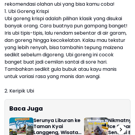
rekomendasi olahan ubi yang bisa kamu coba!
1. Ubi Goreng Krispi
Ubi goreng krispi adalah pilihan klasik yang disukai
banyak orang. Cara buatnya pun gampang banget!
Iris ubi tipis-tipis, lalu rendam sebentar di air garam,
dan goreng hingga kecokelatan. Kalau mau tekstur
yang lebih renyah, bisa tambahin tepung maizena
sedikit sebelum digoreng. Ubi goreng ini cocok
banget buat jadi cemilan santai di sore hari.
Tambahkan sedikit gula bubuk atau kayu manis
untuk variasi rasa yang manis dan wangi.
2. Keripik Ubi
Baca Juga
Serunya Liburan ke
Nikmatnya 
Taman Kyai
Ice Cream
Langgeng, Wisata
Sensasi Es