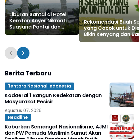
Liburan Santai di Hotel
Keraton Anyer Nikmati
Rekomendasi Buah S
Suasana Pantai dan
yang Cocok untuk Die
Kenyamanan Maksimal!
Bikin Kenyang dan Ba
Turunkan Berat Bada
Berita Terbaru
Tentara Nasional Indonesia
Kodaeral 1 Bangun Kedekatan dengan
Masyarakat Pesisir ‎
Agustus 07, 2026
Headline
Kobarkan Semangat Nasionalisme, AJMI
dan PW Pemuda Muslimin Sumut Akan