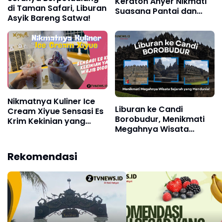
Keraton Anyer Nikmati
di Taman Safari, Liburan
Suasana Pantai dan
Asyik Bareng Satwa!
Kenyamanan Maksimal!
Nikmatnya Kuliner Ice
Liburan ke Candi
Cream Xiyue Sensasi Es
Borobudur, Menikmati
Krim Kekinian yang
Megahnya Wisata
Wajib Dicoba!
Sejarah yang Mendunia!
Rekomendasi