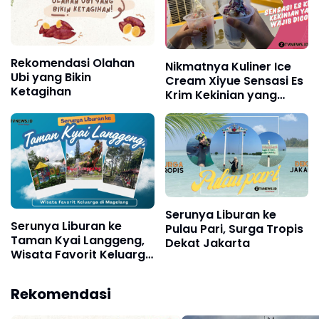
Rekomendasi Olahan
Nikmatnya Kuliner Ice
Ubi yang Bikin
Cream Xiyue Sensasi Es
Ketagihan
Krim Kekinian yang
Wajib Dicoba!
Serunya Liburan ke
Serunya Liburan ke
Pulau Pari, Surga Tropis
Taman Kyai Langgeng,
Dekat Jakarta
Wisata Favorit Keluarga
di Magelang
Rekomendasi