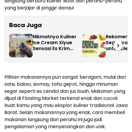
langsung berburu kuliner lezat dari perahu-perahu
yang berjajar di pinggir danau!
Baca Juga
Nikmatnya Kuliner
Rekomenda
Ice Cream Xiyue
Segar yan
Sensasi Es Krim
untuk Diet,
Kekinian yang Wajib
Kenyang d
Dicoba!
Turunkan 
Badan!
Pilihan makanannya pun sangat beragam, mulai dari
sate, bakso, siomay, tahu gejrot, hingga minuman
segar seperti es cendol dan jus buah. Makanan yang
dijual di Floating Market terkenal enak dan cocok
buat kamu yang mau eksplor kuliner tradisional Jawa
Barat. Selain makanannya yang enak, cara membeli
makanan langsung dari perahu ini juga jadi
pengalaman yang menyenangkan dan unik.