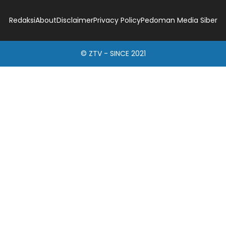
Redaksi
About
Disclaimer
Privacy Policy
Pedoman Media Siber
© ZTV - SINCE 2021