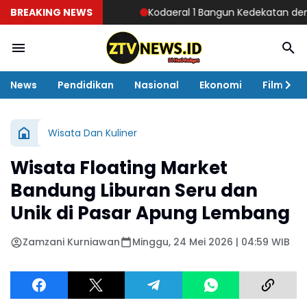
BREAKING NEWS
Kodaeral 1 Bangun Kedekatan dengan Masy
News
Pendidikan
Nasional
Ekonomi
Film
Wisata Dan Kuliner
Wisata Floating Market
Bandung Liburan Seru dan
Unik di Pasar Apung Lembang
Zamzani Kurniawan
Minggu, 24 Mei 2026 | 04:59 WIB