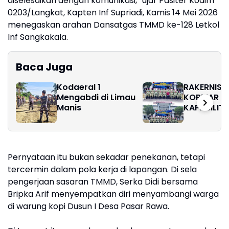
diselesaikan dengan komunikasi,” ujar Pasiter Kodim
0203/Langkat, Kapten Inf Supriadi, Kamis 14 Mei 2026
menegaskan arahan Dansatgas TMMD ke-128 Letkol
Inf Sangkakala.
Baca Juga
Kodaeral 1
RAKERNISP
Mengabdi di Limau
KORMAR P
Manis
KAPABILIT
PENERANG
MENGHADA
DINAMIKA 
DIGITAL
Pernyataan itu bukan sekadar penekanan, tetapi
tercermin dalam pola kerja di lapangan. Di sela
pengerjaan sasaran TMMD, Serka Didi bersama
Bripka Arif menyempatkan diri menyambangi warga
di warung kopi Dusun I Desa Pasar Rawa.