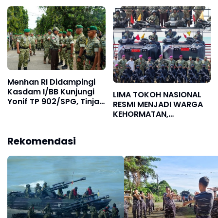
Hadirkan Harapan Baru
di Nias Utara
Menhan RI Didampingi
Kasdam I/BB Kunjungi
LIMA TOKOH NASIONAL
Yonif TP 902/SPG, Tinjau
RESMI MENJADI WARGA
Fasilitas dan Beri
KEHORMATAN,
Motivasi Prajurit
KOMITMEN PENGUATAN
KORPS MARINIR SEMAKIN
Rekomendasi
SOLID