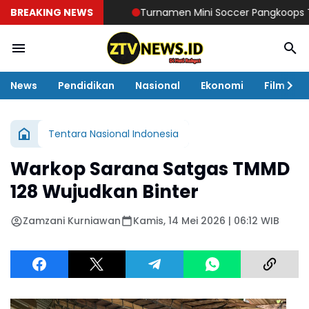
BREAKING NEWS
Turnamen Mini Soccer Pangkoops TNI Hab
News
Pendidikan
Nasional
Ekonomi
Film
Tentara Nasional Indonesia
Warkop Sarana Satgas TMMD
128 Wujudkan Binter
Zamzani Kurniawan
Kamis, 14 Mei 2026 | 06:12 WIB