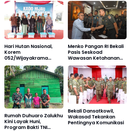
Hari Hutan Nasional,
Menko Pangan RI Bekali
Korem
Pasis Seskoad
052/Wijayakrama
Wawasan Ketahanan
Tanam 2.000 Pohon
Nasional
Sebagai "Kado untuk
Indonesia"
Bekali Dansatkowil,
Rumah Duhuaro Zalukhu
Wakasad Tekankan
Kini Layak Huni,
Pentingnya Komunikasi
Program Bakti TNI