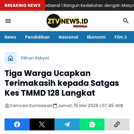
BREAKING NEWS
Kodaeral 1 Bangun Kedekatan dengan Masyarakat Pesis
News
Pendidikan
Nasional
Ekonomi
Film
Pilihan Rakyat
Tiga Warga Ucapkan
Terimakasih kepada Satgas
Kes TMMD 128 Langkat
Zamzani Kurniawan
Jumat, 15 Mei 2026 | 07:45 WIB