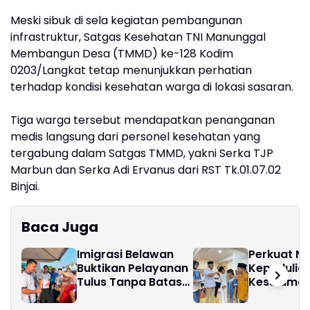
Meski sibuk di sela kegiatan pembangunan
infrastruktur, Satgas Kesehatan TNI Manunggal
Membangun Desa (TMMD) ke-128 Kodim
0203/Langkat tetap menunjukkan perhatian
terhadap kondisi kesehatan warga di lokasi sasaran.
Tiga warga tersebut mendapatkan penanganan
medis langsung dari personel kesehatan yang
tergabung dalam Satgas TMMD, yakni Serka TJP
Marbun dan Serka Adi Ervanus dari RST Tk.01.07.02
Binjai.
Baca Juga
Imigrasi Belawan
Perkuat Nil
Buktikan Pelayanan
Kepedulia
Tulus Tanpa Batas
Keselamat
Hari Libur
Pelindo Reg
Gelar Peng