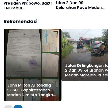
1dan 2 Dan 09
Presiden Prabowo, Bakti
Kelurahan Paya Medan
TNI Kebut
Marelan, Rusak Parah,
Pembangunan RTLH di
Tanpa Ada Perbaikan
Nias Selatan
Rekomendasi
dari Dinas SDABMBK
Kota Medan
Jalan Di lingkungan 1
2 Dan 09 Kelurahan 
Medan Marelan, Rusa
Parah, Tanpa Ada
Perbaikan dari Dinas
John Milton Aritonang
SDABMBK Kota Meda
SE.SH : Kapolrestabes
Medan Diminta Tangkap
dan Tahan Ibu Jimmy
"Liong Khim"