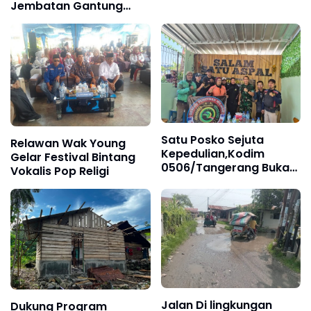
Pengajian, Doa
Jembatan Gantung
Bersama, dan Santunan
Panigara, Akses Warga
Anak Yatim Piatu
Polonia Kembali Lancar
Satu Posko Sejuta
Relawan Wak Young
Kepedulian,Kodim
Gelar Festival Bintang
0506/Tangerang Buka
Vokalis Pop Religi
Shelter Grab sebagai
Ruang Komunikasi Baru
Wujudkan Kamtibmas‎
Jalan Di lingkungan
Dukung Program