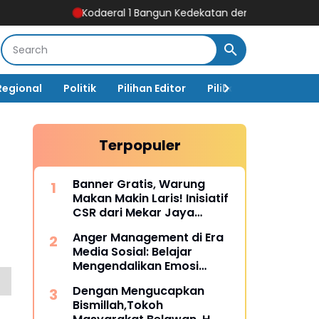
Kodaeral 1 Bangun Kedekatan dengan Masyarakat Pesisir ‎
Kob
Regional
Politik
Pilihan Editor
Pilihan Rakyat
Ja
Terpopuler
Banner Gratis, Warung
Makan Makin Laris! Inisiatif
CSR dari Mekar Jaya
Digiprint dan Mahasiswa
Anger Management di Era
Universitas Siber Asia
Media Sosial: Belajar
Mengendalikan Emosi
Sebelum Menyesal
Dengan Mengucapkan
Bismillah,Tokoh