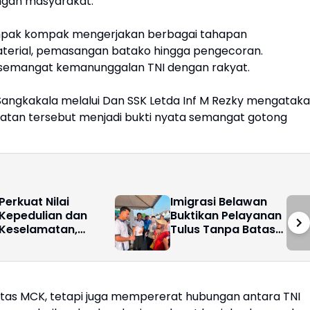
ngan masyarakat.
pak kompak mengerjakan berbagai tahapan
terial, pemasangan batako hingga pengecoran.
semangat kemanunggalan TNI dengan rakyat.
Sangkakala melalui Dan SSK Letda Inf M Rezky mengatak
atan tersebut menjadi bukti nyata semangat gotong
Perkuat Nilai
Imigrasi Belawan
Kepedulian dan
Buktikan Pelayanan
Keselamatan,
Tulus Tanpa Batas
Pelindo Regional 1
Hari Libur
Gelar Pengajian,
Doa Bersama, dan
Santunan Anak
itas MCK, tetapi juga mempererat hubungan antara TNI
Yatim Piatu