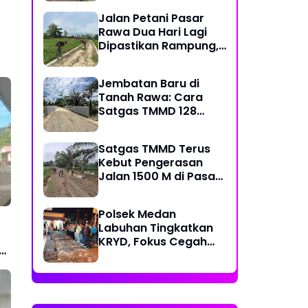
Kecamatan
Jalan Petani Pasar
Rawa Dua Hari Lagi
Dipastikan Rampung,
Satgas Kebut
Pelebaran Jalan
Jembatan Baru di
Tanah Rawa: Cara
Satgas TMMD 128
Mengunci Target Akhir
Satgas TMMD Terus
Kebut Pengerasan
Jalan 1500 M di Pasar
Rawa, Dukung
Pertumbuhan Ekonomi
Polsek Medan
Warga
Labuhan Tingkatkan
KRYD, Fokus Cegah
ng
Tawuran, Geng Motor
dan Balap Liar