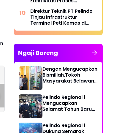
Efektivitas Proses
Penerbitan SP3KK Empty
Direktur Teknik PT Pelindo
Container
Tinjau Infrastruktur
Terminal Peti Kemas di
Belawan
an
Ngaji Bareng
Dengan Mengucapkan
Bismillah,Tokoh
Masyarakat Belawan,
Relawan Wak Young
Jalan Di lingkunga
H Irfan Hamidi
Gelar Festival
1dan 2 Dan 09
Meresmikian Musholla
Pelindo Regional 1
Bintang Vokalis Pop
Kelurahan Paya
Mengucapkan
Religi
Medan Marelan,
Selamat Tahun Baru
Rusak Parah, Tanp
Islam 1 Muharram 1448
Ada Perbaikan dar
H
Dinas SDABMBK
Pelindo Regional 1
Kota Medan
Dukung Semarak