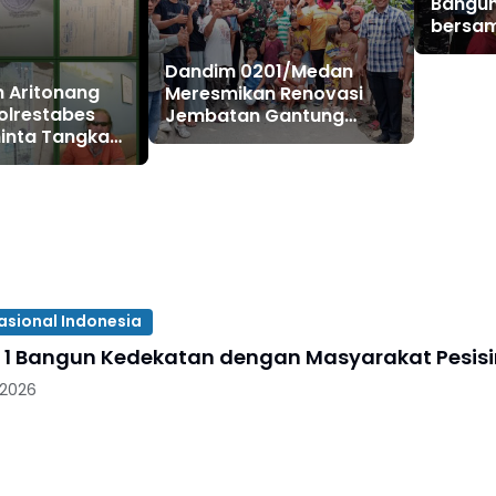
Bangun
bersam
Pirnga
Dandim 0201/Medan
n Aritonang
Meresmikan Renovasi
polrestabes
Jembatan Gantung
inta Tangkap
Panigara, Akses Warga
 Ibu Jimmy
Polonia Kembali Lancar
m"
asional Indonesia
 1 Bangun Kedekatan dengan Masyarakat Pesisir 
 2026