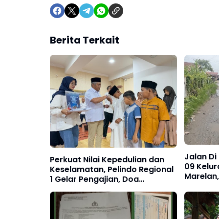
Berita Terkait
Jalan Di
Perkuat Nilai Kepedulian dan
09 Kelu
Keselamatan, Pelindo Regional
Marelan,
1 Gelar Pengajian, Doa
Ada Perb
Bersama, dan Santunan Anak
SDABMBK
Yatim Piatu