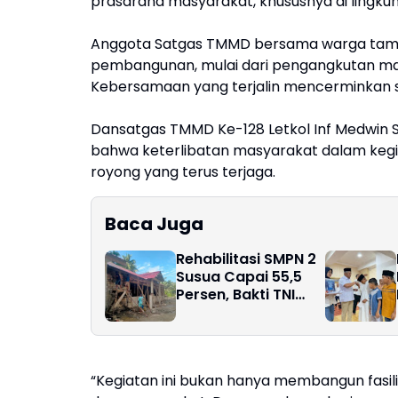
prasarana masyarakat, khususnya di lingku
Anggota Satgas TMMD bersama warga tam
pembangunan, mulai dari pengangkutan ma
Kebersamaan yang terjalin mencerminkan 
Dansatgas TMMD Ke-128 Letkol Inf Medwin 
bahwa keterlibatan masyarakat dalam kegi
royong yang terus terjaga.
Baca Juga
Rehabilitasi SMPN 2
Susua Capai 55,5
Persen, Bakti TNI
Hadirkan Fasilitas
Belajar yang Lebih
Layak
“Kegiatan ini bukan hanya membangun fasil