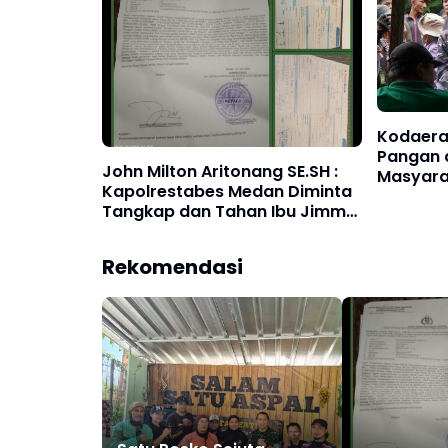
Kodaera
Pangan 
John Milton Aritonang SE.SH :
Masyara
Kapolrestabes Medan Diminta
Manis ‎
Tangkap dan Tahan Ibu Jimmy
"Liong Khim"
Rekomendasi