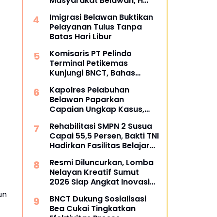
Masyarakat Belawan, H
Irfan Hamidi Meresmikian
Imigrasi Belawan Buktikan
Musholla
Pelayanan Tulus Tanpa
Batas Hari Libur
Komisaris PT Pelindo
Terminal Petikemas
Kunjungi BNCT, Bahas
Operasional dan Rencana
Kapolres Pelabuhan
Pengembangan Terminal
Belawan Paparkan
Capaian Ungkap Kasus,
Tegaskan Perang terhadap
Rehabilitasi SMPN 2 Susua
Premanisme dan Narkoba
Capai 55,5 Persen, Bakti TNI
Hadirkan Fasilitas Belajar
yang Lebih Layak
Resmi Diluncurkan, Lomba
Nelayan Kreatif Sumut
2026 Siap Angkat Inovasi
dan Potensi Pesisir
un
BNCT Dukung Sosialisasi
Bea Cukai Tingkatkan