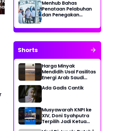
 Kolaborasi
Desa Limau Manis ‎
RTL
Menhub Bahas
a RSUD dr.
Penataan Pelabuhan
di Medan‎
dan Penegakan
Aturan Penggunaan
Sistem Identifikasi
Kapal Otomatis
Shorts
Harga Minyak
Mendidih Usai Fasilitas
Energi Arab Saudi
Diserang
Ada Gadis Cantik
‎
Musyawarah KNPI ke
XIV, Doni Syahputra
Terpilih Jadi Ketua
KNPI Medan Deli