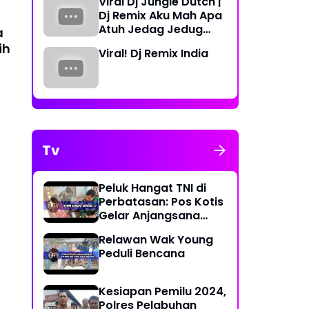
Viral Dj Jungle Dutch |
Periode 2023-2026
Dj Remix Aku Mah Apa
Atuh Jedag Jedug
a
Terbaru
ih
Viral! Dj Remix India
Tv
Peluk Hangat TNI di
Perbatasan: Pos Kotis
Gelar Anjangsana
Penuh Kasih
Relawan Wak Young
Peduli Bencana
Kesiapan Pemilu 2024,
Polres Pelabuhan