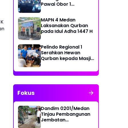
Pawai Obor 1
Muharram 1448 H di
Belawan
MAPN 4 Medan
CK
Laksanakan Qurban
an
pada Idul Adha 1447 H
Pelindo Regional 1
Serahkan Hewan
Qurban kepada Masjid
Sekitar Pelabuhan
Fokus
Dandim 0201/Medan
Tinjau Pembangunan
Jembatan
Penghubung Dua