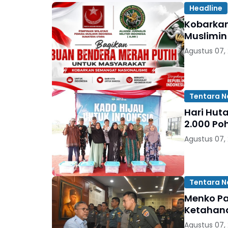
Headline
Kobarka
Muslimin
Agustus 07,
Tentara N
Hari Hut
2.000 Po
Agustus 07,
Tentara N
Menko Pa
Ketahana
Agustus 07,