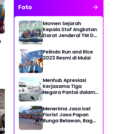
Foto
Momen Sejarah
Kepala Staf Angkatan
Darat Jenderal TNI Dr
n
Dudung Abdurachman
di Medan Labuhan
Pelindo Run and Rice
2023 Resmi di Mulai
Menhub Apresiasi
Kerjasama Tiga
Negara Pantai dalam
Penanggulangan
Pencemaran Minyak di
Menerima Jasa icel
Laut
Florist Jasa Papan
Kodaeral 1 Kawal
Du
Bunga Belawan, Bagus
Ketahanan Pangan dan
Pre
dan Karya Seni
an Kodaeral 1
Aspirasi Masyarakat di
TN