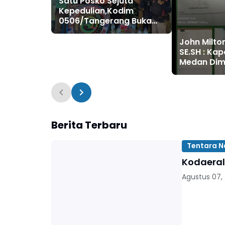
Satu Posko Sejuta
Kepedulian,Kodim
0506/Tangerang Buka
Shelter Grab sebagai
Ruang Komunikasi Baru
John Milto
Wujudkan Kamtibmas‎
SE.SH : Ka
Medan Dim
dan Tahan
"Liong Khi
Berita Terbaru
Tentara N
Kodaeral
Agustus 07,