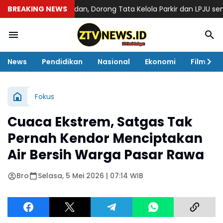
hub Kota Medan, Dorong Tata Kelola Parkir dan LPJU semakin T
BREAKING NEWS
News
Pendidikan
Nasional
Ekonomi
Film
Fokus
Cuaca Ekstrem, Satgas Tak
Pernah Kendor Menciptakan
Air Bersih Warga Pasar Rawa
Bro
Selasa, 5 Mei 2026 | 07:14 WIB