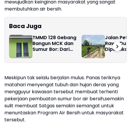
mewujudkan keinginan masyarakat yang sangat
membutuhkan air bersih.
Baca Juga
TMMD 128 Gebang
Jalan Peta
Bangun MCK dan
Rawa Dua H
Sumur Bor: Dari
Dipastikan
Sanitasi Layak,
Rampung, 
Harapan Baru
Kebut Pel
Warga Pasar Rawa
Jalan
Tumbuh
Meskipun tak selalu berjalan mulus. Panas teriknya
matahari menyengat tubuh dan hujan deras yang
mengguyur kawasan tersebut membuat terhenti
pekerjaan pembuatan sumur bor air bersih,semakin
sulit membuat Satgas semakin semangat untuk
menuntaskan Program Air Bersih untuk masyarakat
tersebut.