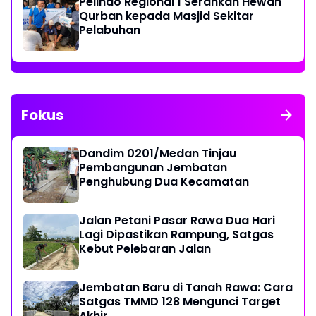
Pelindo Regional 1 Serahkan Hewan
Qurban kepada Masjid Sekitar
Pelabuhan
Fokus
Dandim 0201/Medan Tinjau
Pembangunan Jembatan
Penghubung Dua Kecamatan
Jalan Petani Pasar Rawa Dua Hari
Lagi Dipastikan Rampung, Satgas
Kebut Pelebaran Jalan
Jembatan Baru di Tanah Rawa: Cara
Satgas TMMD 128 Mengunci Target
Akhir