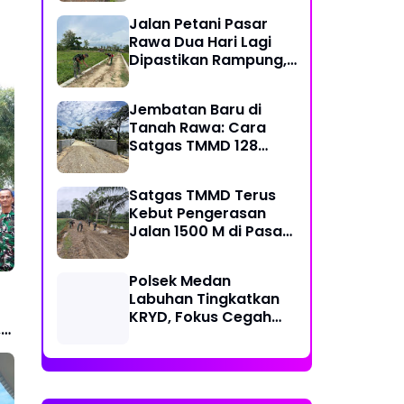
Kecamatan
Jalan Petani Pasar
Rawa Dua Hari Lagi
Dipastikan Rampung,
Satgas Kebut
Pelebaran Jalan
Jembatan Baru di
Tanah Rawa: Cara
Satgas TMMD 128
Mengunci Target Akhir
Satgas TMMD Terus
Kebut Pengerasan
Jalan 1500 M di Pasar
Rawa, Dukung
Pertumbuhan Ekonomi
Polsek Medan
Warga
Labuhan Tingkatkan
KRYD, Fokus Cegah
,
Tawuran, Geng Motor
dan Balap Liar