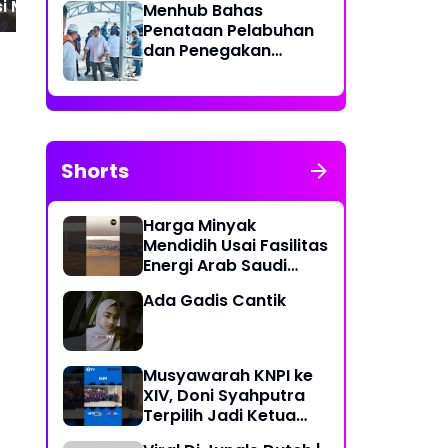
si Masyarakat di
Ruang Komunikasi Baru
Menhub Bahas
mau Manis ‎
Wujudkan Kamtibmas‎
Penataan Pelabuhan
dan Penegakan
Aturan Penggunaan
Sistem Identifikasi
Kapal Otomatis
Shorts
Harga Minyak
Mendidih Usai Fasilitas
Energi Arab Saudi
Diserang
Ada Gadis Cantik
Musyawarah KNPI ke
XIV, Doni Syahputra
Terpilih Jadi Ketua
KNPI Medan Deli