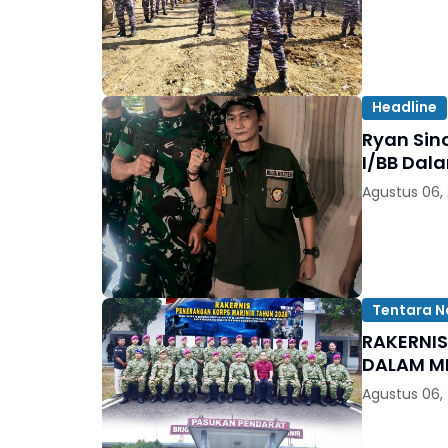
Headline
Ryan Sin
Agustus 06,
Tentara N
RAKERNI
DALAM M
Agustus 06,