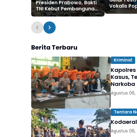
Presiden Prabowo, Bakti
Vokalis Pop
TNI Kebut Pembangunan
RTLH di Nias Selatan
Berita Terbaru
Kriminal
Kapolres
Kasus, T
Narkoba
Agustus 06,
Tentara N
Kodaeral
Agustus 06,