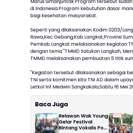
Maruli Simanjuntak.Program tersebut sudah
di Indonesia.Program kebutuhan dasar ma
bagi kesehatan masyarakat.
Seperti yang dilaksanakan Kodim 0203/Lang
Rawa,Kec Gebang,Kab Langkat,Provinsi Sumut.
Pemkab Langkat melaksanakan kegiatan T
dengan tema "TMMD Satukan Langkah, Memban
TMMD melaksanakan pembuatan 5 titik sumu
"Kegiatan tersebut dilaksanakan sebagai b
TNI serta komitmen kita TNI AD dalam upay
Letkol Inf Medwin Sangkakala,Sabtu 16 Mei
Baca Juga
Relawan Wak Young
Gelar Festival
Bintang Vokalis Pop