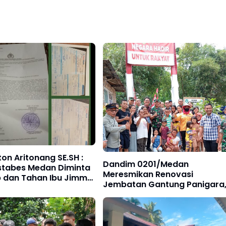
ton Aritonang SE.SH :
Dandim 0201/Medan
stabes Medan Diminta
Meresmikan Renovasi
 dan Tahan Ibu Jimmy
Jembatan Gantung Panigara
him"
Akses Warga Polonia Kembali
Lancar