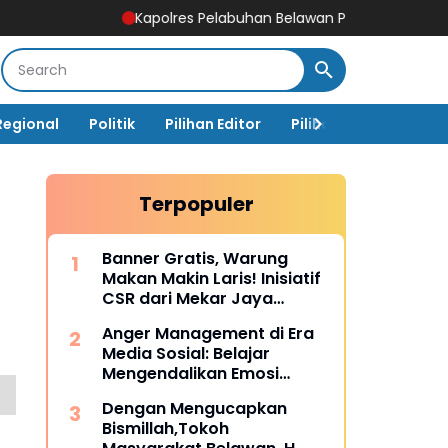
Kapolres Pelabuhan Belawan Paparkan Capaian Ungkap K
Regional
Politik
Pilihan Editor
Pilihan Rakyat
Ja
Terpopuler
Banner Gratis, Warung
Makan Makin Laris! Inisiatif
CSR dari Mekar Jaya
Digiprint dan Mahasiswa
Anger Management di Era
Universitas Siber Asia
Media Sosial: Belajar
Mengendalikan Emosi
Sebelum Menyesal
Dengan Mengucapkan
Bismillah,Tokoh