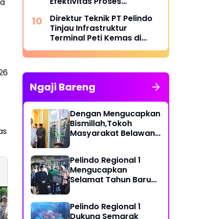
Efektivitas Proses
ia
Penerbitan SP3KK Empty
Direktur Teknik PT Pelindo
Container
Tinjau Infrastruktur
Terminal Peti Kemas di
Belawan
26
Ngaji Bareng
Dengan Mengucapkan
Bismillah,Tokoh
as
Masyarakat Belawan,
H Irfan Hamidi
Meresmikian Musholla
Pelindo Regional 1
Mengucapkan
Selamat Tahun Baru
Islam 1 Muharram 1448
Kodaeral 1 Kawal
Dukung Program
H
Ketahanan Pangan
Presiden Prabowo,
Pelindo Regional 1
dan Aspirasi
Bakti TNI Kebut
Dukung Semarak