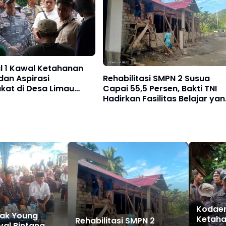
l 1 Kawal Ketahanan
Rehabilitasi SMPN 2 Susua
dan Aspirasi
Capai 55,5 Persen, Bakti TNI
kat di Desa Limau
Hadirkan Fasilitas Belajar ya
Lebih Layak
Kodaer
ak Young
Ketaha
Rehabilitasi SMPN 2
val Bintang