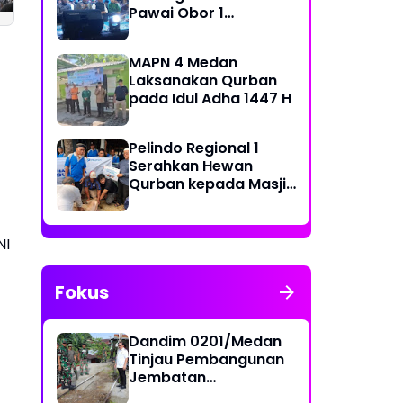
Masyarakat di Desa
Pembangunan RTL
Pawai Obor 1
Limau Manis ‎
di Nias Selatan
Muharram 1448 H di
Belawan
MAPN 4 Medan
Laksanakan Qurban
pada Idul Adha 1447 H
Pelindo Regional 1
Serahkan Hewan
Qurban kepada Masjid
Sekitar Pelabuhan
NI
Fokus
Dandim 0201/Medan
Tinjau Pembangunan
Jembatan
Penghubung Dua