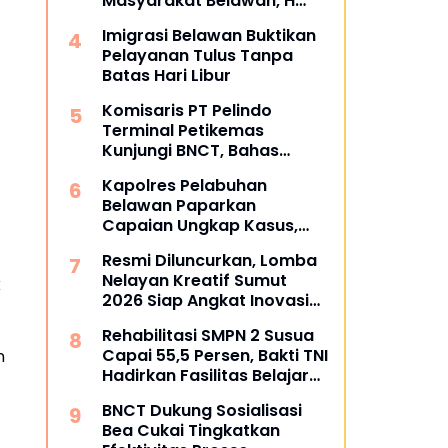
Masyarakat Belawan, H
Irfan Hamidi Meresmikian
Imigrasi Belawan Buktikan
Musholla
Pelayanan Tulus Tanpa
Batas Hari Libur
Komisaris PT Pelindo
Terminal Petikemas
Kunjungi BNCT, Bahas
Operasional dan Rencana
Kapolres Pelabuhan
Pengembangan Terminal
Belawan Paparkan
Capaian Ungkap Kasus,
Tegaskan Perang terhadap
Resmi Diluncurkan, Lomba
Premanisme dan Narkoba
Nelayan Kreatif Sumut
k
2026 Siap Angkat Inovasi
dan Potensi Pesisir
Rehabilitasi SMPN 2 Susua
Capai 55,5 Persen, Bakti TNI
n
Hadirkan Fasilitas Belajar
yang Lebih Layak
BNCT Dukung Sosialisasi
Bea Cukai Tingkatkan