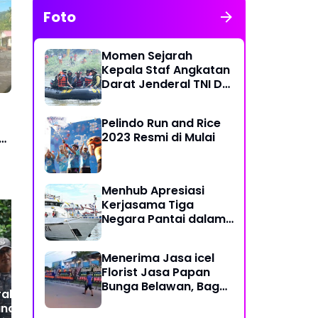
Foto
Momen Sejarah
Kepala Staf Angkatan
Darat Jenderal TNI Dr
Dudung Abdurachman
di Medan Labuhan
Pelindo Run and Rice
2023 Resmi di Mulai
ng
Menhub Apresiasi
Kerjasama Tiga
Negara Pantai dalam
Penanggulangan
Pencemaran Minyak di
Menerima Jasa icel
Laut
Satu Posko Sejuta
Pel
Florist Jasa Papan
Kepedulian,Kodim
Du
Bunga Belawan, Bagus
al 1 Kawal
0506/Tangerang Buka
Mem
dan Karya Seni
nan Pangan dan
Shelter Grab sebagai
Nas