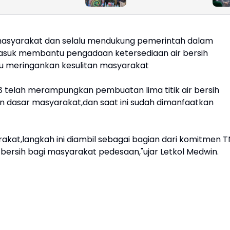
Renovasi Jembatan
Buka Shelter Grab
Gantung Panigara,
sebagai Ruang
Akses Warga
Komunikasi Baru
Polonia Kembali
Wujudkan
masyarakat dan selalu mendukung pemerintah dalam
Lancar
Kamtibmas‎
uk membantu pengadaan ketersediaan air bersih
u meringankan kesulitan masyarakat
8 telah merampungkan pembuatan lima titik air bersih
asar masyarakat,dan saat ini sudah dimanfaatkan
kat,langkah ini diambil sebagai bagian dari komitmen T
ersih bagi masyarakat pedesaan,"ujar Letkol Medwin.