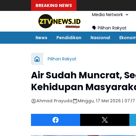
BREAKING NEWS
Media Network
🗣️ Pilihan Rakyat
News
Pendidikan
Nasional
Ekonom
Pilihan Rakyat
Air Sudah Muncrat, S
Kehidupan Masyaraka
Ahmad Prayuda
Minggu, 17 Mei 2026 | 07:17