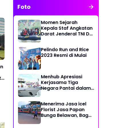
Foto
Momen Sejarah
Kepala Staf Angkatan
Darat Jenderal TNI Dr
Dudung Abdurachman
di Medan Labuhan
Pelindo Run and Rice
2023 Resmi di Mulai
an
Menhub Apresiasi
t
Kerjasama Tiga
Negara Pantai dalam
Penanggulangan
Pencemaran Minyak di
Menerima Jasa icel
Laut
Florist Jasa Papan
Bunga Belawan, Bagus
dan Karya Seni