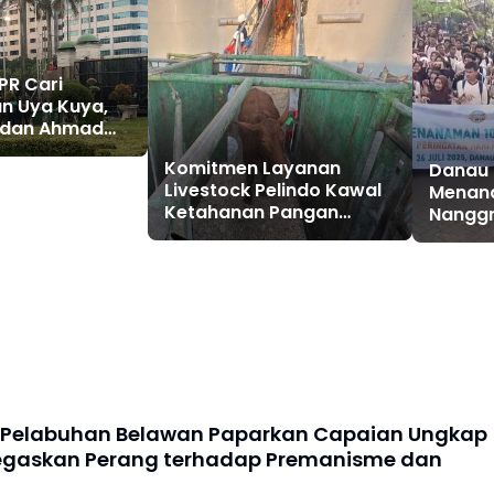
PR Cari
n Uya Kuya,
, dan Ahmad
ana Pejabat
Komitmen Layanan
Danau
t-joget?
Livestock Pelindo Kawal
Menan
Ketahanan Pangan
Nangg
Nasional
 Pelabuhan Belawan Paparkan Capaian Ungkap
egaskan Perang terhadap Premanisme dan