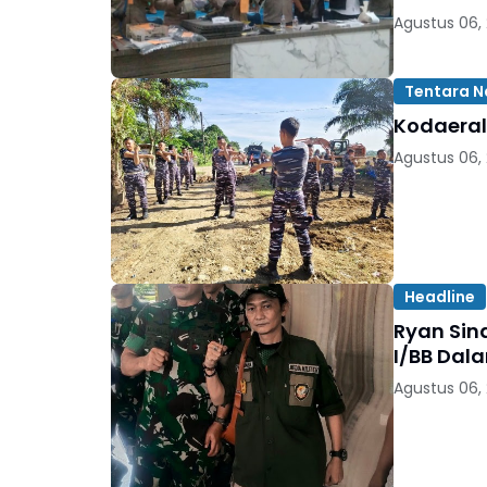
Agustus 06,
Tentara N
Kodaeral
Agustus 06,
Headline
Ryan Sin
Agustus 06,