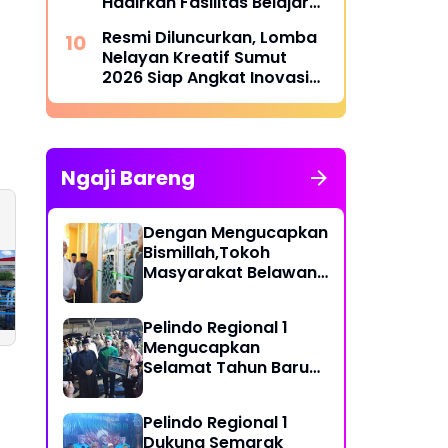
Hadirkan Fasilitas Belajar
yang Lebih Layak
Resmi Diluncurkan, Lomba
Nelayan Kreatif Sumut
2026 Siap Angkat Inovasi
dan Potensi Pesisir
Ngaji Bareng
Dengan Mengucapkan
Bismillah,Tokoh
PT. SOCI MAS
Pengedar Roda D
Masyarakat Belawan,
Perusahaan Besar
Hampir Terjebak
H Irfan Hamidi
Diduga Tidak Bisa
Dengan Jalan
Meresmikian Musholla
Urus PBG
Berlubang materia
Pelindo Regional 1
berceceran di
Mengucapkan
sepanjang jalan K
Selamat Tahun Baru
mabar
Islam 1 Muharram 1448
H
Pelindo Regional 1
Dukung Semarak