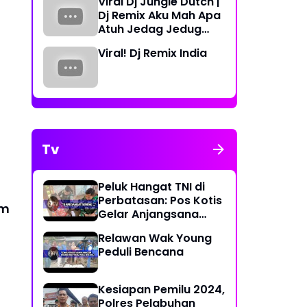
Viral Dj Jungle Dutch |
Periode 2023-2026
Dj Remix Aku Mah Apa
Atuh Jedag Jedug
Terbaru
Viral! Dj Remix India
Tv
Peluk Hangat TNI di
Perbatasan: Pos Kotis
am
Gelar Anjangsana
Penuh Kasih
Relawan Wak Young
Peduli Bencana
Kesiapan Pemilu 2024,
Polres Pelabuhan