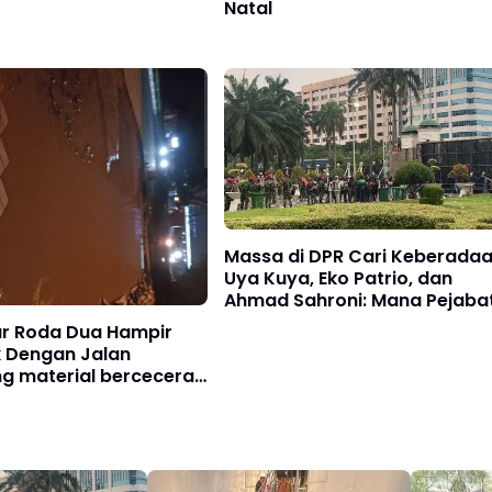
Natal
Massa di DPR Cari Keberada
Uya Kuya, Eko Patrio, dan
Ahmad Sahroni: Mana Pejaba
yang Joget-joget?
r Roda Dua Hampir
k Dengan Jalan
ng material berceceran
jang jalan KIM mabar