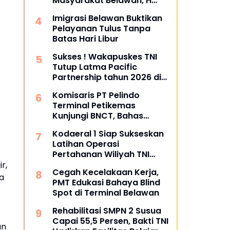
Masyarakat Belawan, H
Irfan Hamidi Meresmikian
Imigrasi Belawan Buktikan
Musholla
Pelayanan Tulus Tanpa
Batas Hari Libur
Sukses ! Wakapuskes TNI
Tutup Latma Pacific
Partnership tahun 2026 di
Sibolga dan Tapanuli
Komisaris PT Pelindo
Tengah
Terminal Petikemas
Kunjungi BNCT, Bahas
Operasional dan Rencana
Kodaeral 1 Siap Sukseskan
Pengembangan Terminal
Latihan Operasi
Pertahanan Wiliyah TNI
2026‎
r,
Cegah Kecelakaan Kerja,
ga
PMT Edukasi Bahaya Blind
Spot di Terminal Belawan
Rehabilitasi SMPN 2 Susua
Capai 55,5 Persen, Bakti TNI
un