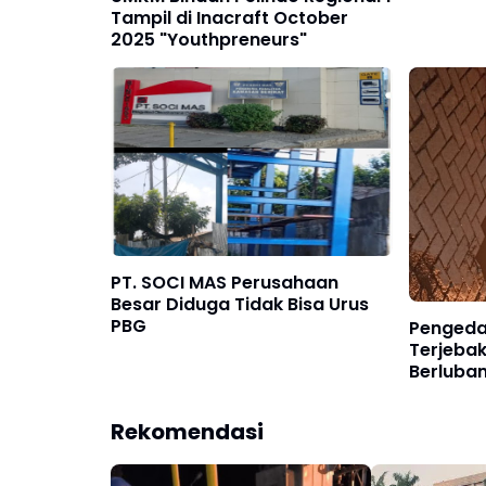
Tampil di Inacraft October
2025 "Youthpreneurs"
PT. SOCI MAS Perusahaan
Besar Diduga Tidak Bisa Urus
PBG
Pengeda
Terjeba
Berluba
di sepan
Rekomendasi