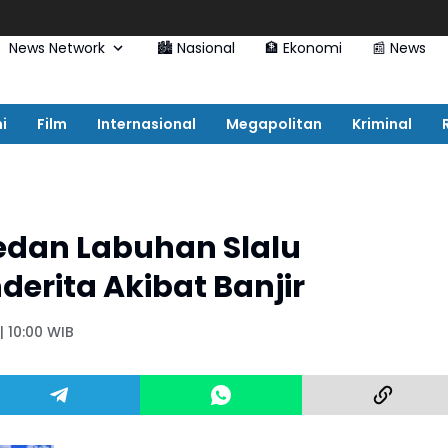
News Network
🏙️ Nasional
🏦 Ekonomi
📰 News
i
Film
Internasional
Megapolitan
Kriminal
dan Labuhan Slalu
erita Akibat Banjir
| 10:00 WIB