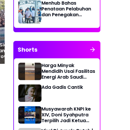
Menhub Bahas
Penataan Pelabuhan
dan Penegakan
Aturan Penggunaan
Titik Demo 29 Agustus
Ray
Sistem Identifikasi
2025 di Jakarta, Ini
BRI
Kapal Otomatis
Lokasinya
Gel
da
 Siombak dengan
Fe
Shorts
am 1000 Pohon
rove
Harga Minyak
Mendidih Usai Fasilitas
Energi Arab Saudi
Diserang
Ada Gadis Cantik
Musyawarah KNPI ke
XIV, Doni Syahputra
Terpilih Jadi Ketua
KNPI Medan Deli