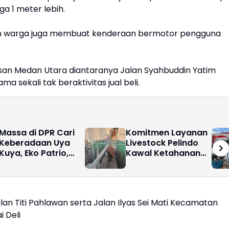
ga 1 meter lebih.
h warga juga membuat kenderaan bermotor pengguna
san Medan Utara diantaranya Jalan Syahbuddin Yatim
a sekali tak beraktivitas jual beli.
Massa di DPR Cari
Komitmen Layanan
Keberadaan Uya
Livestock Pelindo
Kuya, Eko Patrio,
Kawal Ketahanan
dan Ahmad Sahroni:
Pangan Nasional
Mana Pejabat yang
Joget-joget?
n Titi Pahlawan serta Jalan Ilyas Sei Mati Kecamatan
 Deli