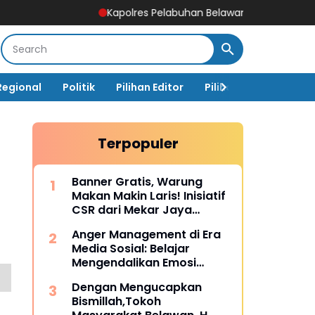
Kapolres Pelabuhan Belawan Paparkan Capaian Ungkap 
Regional
Politik
Pilihan Editor
Pilihan Rakyat
Ja
Terpopuler
Banner Gratis, Warung
Makan Makin Laris! Inisiatif
CSR dari Mekar Jaya
Digiprint dan Mahasiswa
Anger Management di Era
Universitas Siber Asia
Media Sosial: Belajar
Mengendalikan Emosi
Sebelum Menyesal
Dengan Mengucapkan
Bismillah,Tokoh