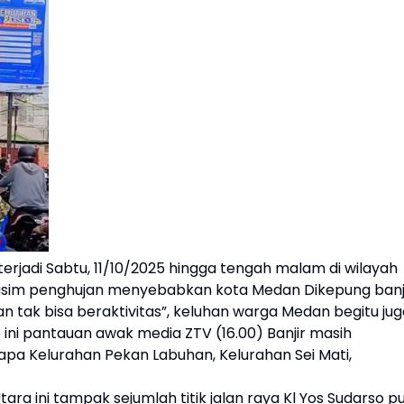
erjadi Sabtu, 11/10/2025 hingga tengah malam di wilayah
usim penghujan menyebabkan kota Medan Dikepung banji
an tak bisa beraktivitas”, keluhan warga Medan begitu ju
ini pantauan awak media ZTV (16.00) Banjir masih
pa Kelurahan Pekan Labuhan, Kelurahan Sei Mati,
ara ini tampak sejumlah titik jalan raya Kl Yos Sudarso p