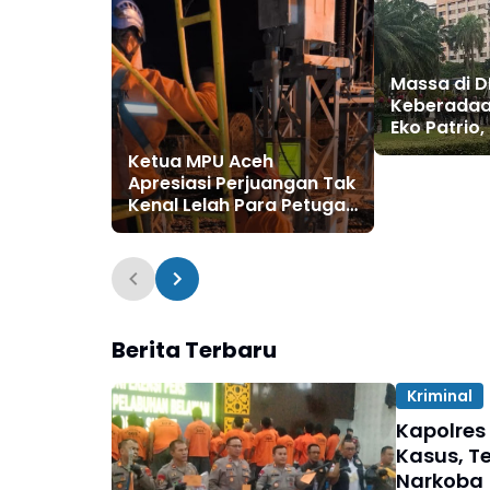
Massa di D
Keberadaa
Eko Patrio
Sahroni: M
Ketua MPU Aceh
yang Joge
Apresiasi Perjuangan Tak
Kenal Lelah Para Petugas
PLN
Berita Terbaru
Kriminal
Kapolres
Kasus, T
Narkoba