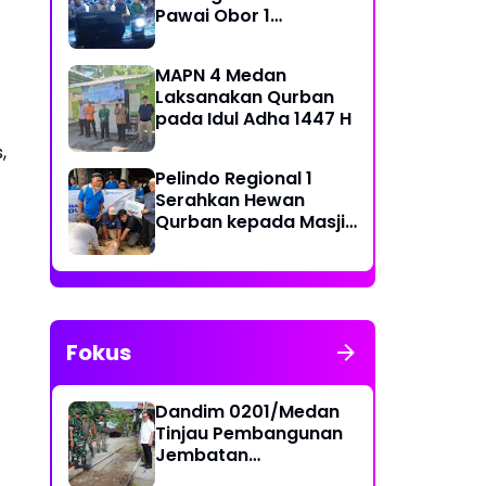
Pawai Obor 1
Muharram 1448 H di
Belawan
MAPN 4 Medan
Laksanakan Qurban
pada Idul Adha 1447 H
,
Pelindo Regional 1
Serahkan Hewan
Qurban kepada Masjid
Sekitar Pelabuhan
Fokus
Dandim 0201/Medan
Tinjau Pembangunan
Jembatan
Penghubung Dua