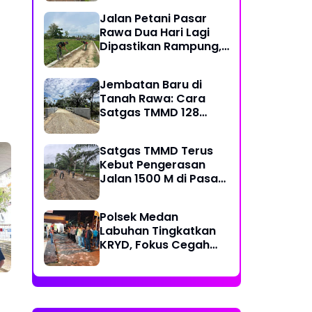
Kecamatan
Jalan Petani Pasar
Rawa Dua Hari Lagi
Dipastikan Rampung,
Satgas Kebut
Pelebaran Jalan
Jembatan Baru di
Tanah Rawa: Cara
Satgas TMMD 128
Mengunci Target Akhir
Satgas TMMD Terus
Kebut Pengerasan
Jalan 1500 M di Pasar
Rawa, Dukung
Pertumbuhan Ekonomi
Polsek Medan
Warga
Labuhan Tingkatkan
KRYD, Fokus Cegah
Tawuran, Geng Motor
dan Balap Liar