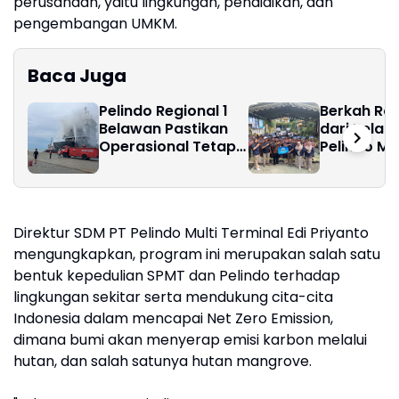
perusahaan, yaitu lingkungan, pendidikan, dan
pengembangan UMKM.
Baca Juga
Pelindo Regional 1
Berkah R
Belawan Pastikan
dari Pelab
Operasional Tetap
Pelindo Mul
Optimal Layani
Terminal S
Pengguna Jasa
Ribuan Ba
Direktur SDM PT Pelindo Multi Terminal Edi Priyanto
mengungkapkan, program ini merupakan salah satu
bentuk kepedulian SPMT dan Pelindo terhadap
lingkungan sekitar serta mendukung cita-cita
Indonesia dalam mencapai Net Zero Emission,
dimana bumi akan menyerap emisi karbon melalui
hutan, dan salah satunya hutan mangrove.