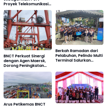
Proyek Telekomunikasi
Sumatra, BNCT Siap
Dukung Arus Logistik
Berkah Ramadan dari
Pelabuhan, Pelindo Multi
BNCT Perkuat Sinergi
Terminal Salurkan
dengan Agen Maersk,
Ribuan Bantuan
Dorong Peningkatan
Kinerja Layanan di
Belawan
Arus Petikemas BNCT