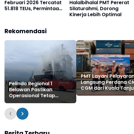
Februari 2026 Tercatat
Halalbihalal PMT Pererat
51.818 TEUs, Permintaan
Silaturahmi, Dorong
Awal Tahun Tetap
Kinerja Lebih Optimal
Terjaga
Rekomendasi
PMT Layani Pelayara
Langsung Perdana C
Pelindo Regional 1
CGM dari Kuala Tanj
Belawan Pastikan
ke China Selatan
Operasional Tetap
Optimal Layani
Pengguna Jasa
Berita Terbaru