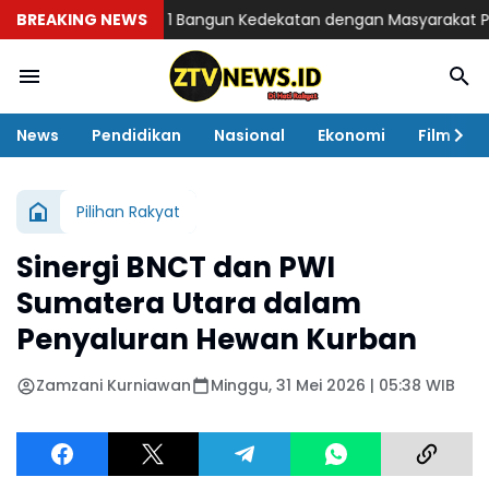
BREAKING NEWS
Kodaeral 1 Bangun Kedekatan dengan Masyarakat Pesisir ‎
News
Pendidikan
Nasional
Ekonomi
Film
Pilihan Rakyat
Sinergi BNCT dan PWI
Sumatera Utara dalam
Penyaluran Hewan Kurban
Zamzani Kurniawan
Minggu, 31 Mei 2026 | 05:38 WIB