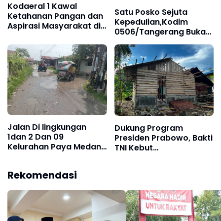
Kodaeral 1 Kawal
Satu Posko Sejuta
Ketahanan Pangan dan
Kepedulian,Kodim
Aspirasi Masyarakat di
0506/Tangerang Buka
Desa Limau Manis ‎
Shelter Grab sebagai
Ruang Komunikasi Baru
Wujudkan Kamtibmas‎
Jalan Di lingkungan
Dukung Program
1dan 2 Dan 09
Presiden Prabowo, Bakti
Kelurahan Paya Medan
TNI Kebut
Marelan, Rusak Parah,
Pembangunan RTLH di
Tanpa Ada Perbaikan
Nias Selatan
Rekomendasi
dari Dinas SDABMBK
Kota Medan