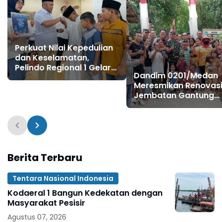
Perkuat Nilai Kepedulian
dan Keselamatan,
Pelindo Regional 1 Gelar
Dandim 0201/Medan
Pengajian, Doa Bersama,
Meresmikan Renovas
dan Santunan Anak
Jembatan Gantung
Yatim Piatu
Panigara, Akses War
Polonia Kembali Lanc
Berita Terbaru
Tentara Nasional Indonesia
Kodaeral 1 Bangun Kedekatan dengan
Masyarakat Pesisir ‎
Agustus 07, 2026