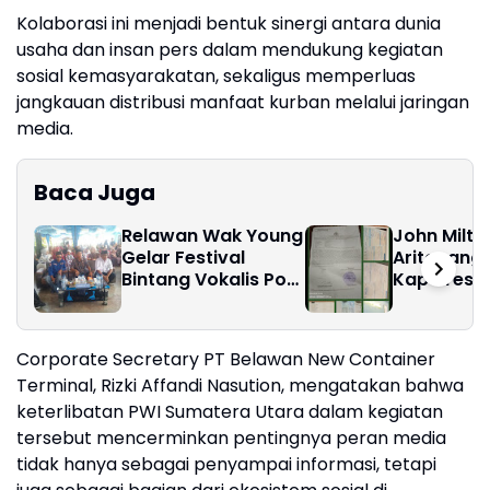
Kolaborasi ini menjadi bentuk sinergi antara dunia
usaha dan insan pers dalam mendukung kegiatan
sosial kemasyarakatan, sekaligus memperluas
jangkauan distribusi manfaat kurban melalui jaringan
media.
Baca Juga
Relawan Wak Young
John Milto
Gelar Festival
Aritonang S
Bintang Vokalis Pop
Kapolrest
Religi
Medan Dim
Tangkap d
Ibu Jimmy 
Corporate Secretary PT Belawan New Container
Khim"
Terminal, Rizki Affandi Nasution, mengatakan bahwa
keterlibatan PWI Sumatera Utara dalam kegiatan
tersebut mencerminkan pentingnya peran media
tidak hanya sebagai penyampai informasi, tetapi