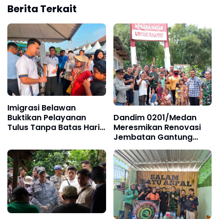
Berita Terkait
Imigrasi Belawan
Dandim 0201/Medan
Buktikan Pelayanan
Meresmikan Renovasi
Tulus Tanpa Batas Hari
Jembatan Gantung
Libur
Panigara, Akses Warga
Polonia Kembali Lancar