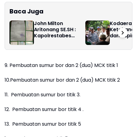
Baca Juga
John Milton
Kodaeral 1
Aritonang SE.SH :
Ketahanan
Kapolrestabes
dan Aspira
Medan Diminta
Masyaraka
Tangkap dan Tahan
Limau Manis
Ibu Jimmy "Liong
Khim"
9. Pembuatan sumur bor dan 2 (dua) MCK titik 1
10.Pembuatan sumur bor dan 2 (dua) MCK titik 2
11. Pembuatan sumur bor titik 3.
12. Pembuatan sumur bor titik 4 .
13. Pembuatan sumur bor titik 5