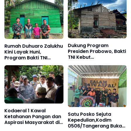
Bersama, dan Santunan
Anak Yatim Piatu
Dukung Program
Rumah Duhuaro Zalukhu
Presiden Prabowo, Bakti
Kini Layak Huni,
TNI Kebut
Program Bakti TNI
Pembangunan RTLH di
Hadirkan Harapan Baru
Nias Selatan
di Nias Utara
Kodaeral 1 Kawal
Satu Posko Sejuta
Ketahanan Pangan dan
Kepedulian,Kodim
Aspirasi Masyarakat di
0506/Tangerang Buka
Desa Limau Manis ‎