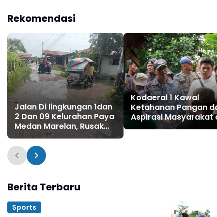
Shelter Grab sebagai
Ruang Komunikasi Baru
Rekomendasi
Wujudkan Kamtibmas‎
Kodaeral 1 Kawal
Jalan Di lingkungan 1dan
Ketahanan Pangan d
2 Dan 09 Kelurahan Paya
Aspirasi Masyarakat 
Medan Marelan, Rusak
Desa Limau Manis ‎
Parah, Tanpa Ada
Perbaikan dari Dinas
SDABMBK Kota Medan
Berita Terbaru
Sports