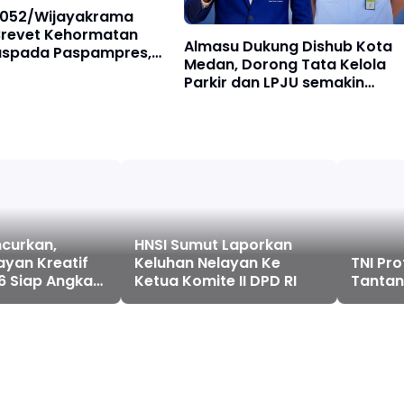
052/Wijayakrama
Brevet Kehormatan
Almasu Dukung Dishub Kota
aspada Paspampres,
Medan, Dorong Tata Kelola
 Sinergi Pengamanan
Parkir dan LPJU semakin
 Stabilitas Ibu Kota
Transparan
ncurkan,
HNSI Sumut Laporkan
yan Kreatif
Keluhan Nelayan Ke
TNI Pro
6 Siap Angkat
Ketua Komite II DPD RI
Tantan
n Potensi