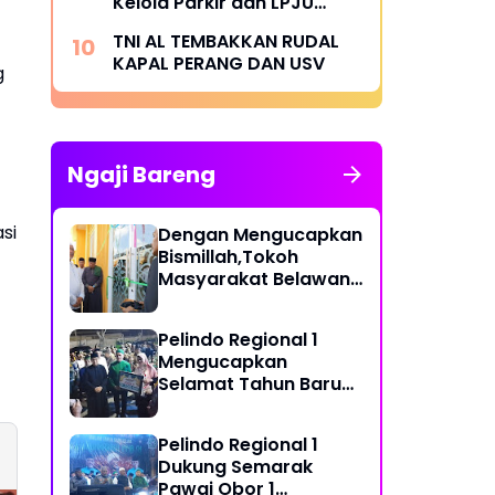
Kelola Parkir dan LPJU
semakin Transparan
TNI AL TEMBAKKAN RUDAL
KAPAL PERANG DAN USV
g
Ngaji Bareng
si
Dengan Mengucapkan
Bismillah,Tokoh
Masyarakat Belawan,
H Irfan Hamidi
Meresmikian Musholla
Pelindo Regional 1
Mengucapkan
Selamat Tahun Baru
Islam 1 Muharram 1448
H
Pelindo Regional 1
Dukung Semarak
Pawai Obor 1