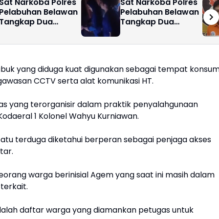
Sat Narkoba Polres
Sat Narkoba Polres
Pelabuhan Belawan
Pelabuhan Belawan
Tangkap Dua
Tangkap Dua
Bersaudara
Pengedar Shabu di
Pengedar Sabu di
Medan Marelan
Labuhan Deli
ubuk yang diduga kuat digunakan sebagai tempat konsum
gawasan CCTV serta alat komunikasi HT.
itas yang terorganisir dalam praktik penyalahgunaan
 Kodaeral 1 Kolonel Wahyu Kurniawan.
satu terduga diketahui berperan sebagai penjaga akses
tar.
 seorang warga berinisial Agem yang saat ini masih dalam
terkait.
dalah daftar warga yang diamankan petugas untuk