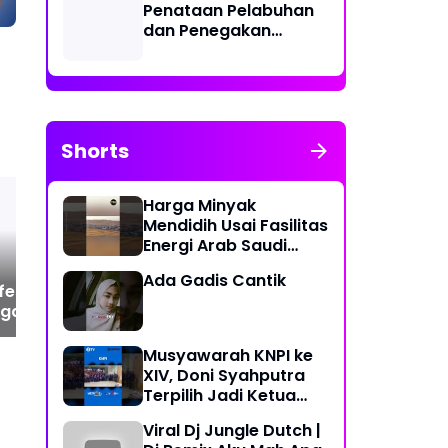
Penataan Pelabuhan
dan Penegakan
Aturan Penggunaan
Sistem Identifikasi
Kapal Otomatis
Shorts
Harga Minyak
Mendidih Usai Fasilitas
Energi Arab Saudi
Diserang
Pelindo Regional 1
Da
Ada Gadis Cantik
fesional di Era
Cabang Belawan Turut
05
gan Milenial
Sukseskan Pelaksanaan
Ter
Car Free Day Perdana di
Ke
Belawan
Wa
Musyawarah KNPI ke
Per
XIV, Doni Syahputra
Pe
Terpilih Jadi Ketua
Sta
KNPI Medan Deli
Viral Dj Jungle Dutch |
Periode 2023-2026