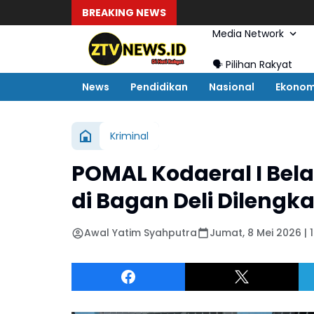
BREAKING NEWS
Media Network
🗣️ Pilihan Rakyat
News
Pendidikan
Nasional
Ekonom
Kriminal
POMAL Kodaeral I Be
di Bagan Deli Dilengk
Awal Yatim Syahputra
Jumat, 8 Mei 2026 | 