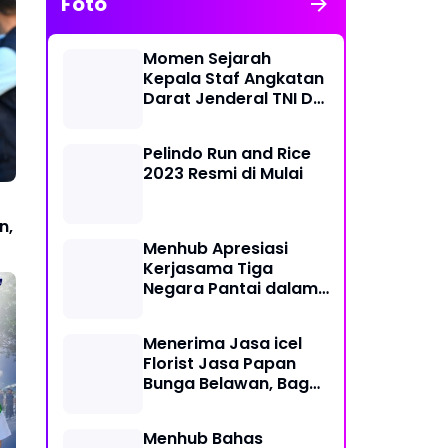
Foto
Momen Sejarah
Kepala Staf Angkatan
Darat Jenderal TNI Dr
Dudung Abdurachman
di Medan Labuhan
Pelindo Run and Rice
2023 Resmi di Mulai
n,
Menhub Apresiasi
Kerjasama Tiga
Negara Pantai dalam
Penanggulangan
Pencemaran Minyak di
Menerima Jasa icel
Laut
Florist Jasa Papan
Bunga Belawan, Bagus
dan Karya Seni
Menhub Bahas