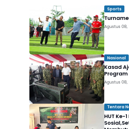
Sports
Turnamen
Agustus 08,
Nasional
Kasad Aj
Program
Agustus 08,
Tentara N
HUT Ke-1 
Sosial,S