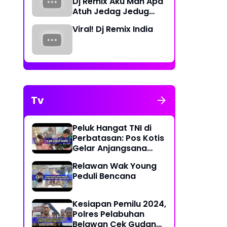
Dj Remix Aku Mah Apa
Atuh Jedag Jedug
Terbaru
Viral! Dj Remix India
Tv
Peluk Hangat TNI di
Perbatasan: Pos Kotis
Gelar Anjangsana
Penuh Kasih
Relawan Wak Young
Peduli Bencana
Kesiapan Pemilu 2024,
Polres Pelabuhan
Belawan Cek Gudang