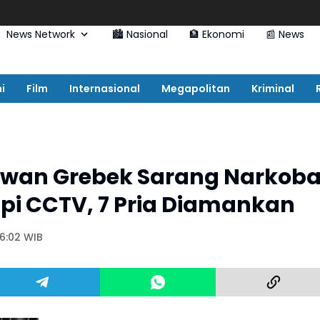
News Network
🏙️ Nasional
🏦 Ekonomi
📰 News
i
Film
Internasional
Megapolitan
Kriminal
lawan Grebek Sarang Narkob
api CCTV, 7 Pria Diamankan
16:02 WIB