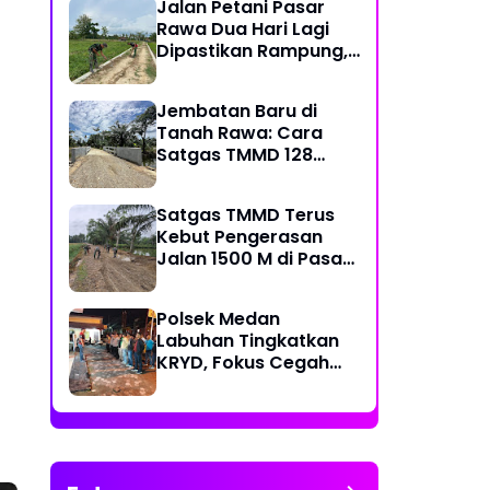
Jalan Petani Pasar
Rawa Dua Hari Lagi
Dipastikan Rampung,
Satgas Kebut
)
Pelebaran Jalan
Jembatan Baru di
Tanah Rawa: Cara
Satgas TMMD 128
Mengunci Target Akhir
Satgas TMMD Terus
Kebut Pengerasan
Jalan 1500 M di Pasar
Rawa, Dukung
Pertumbuhan Ekonomi
Polsek Medan
Warga
Labuhan Tingkatkan
KRYD, Fokus Cegah
Tawuran, Geng Motor
dan Balap Liar