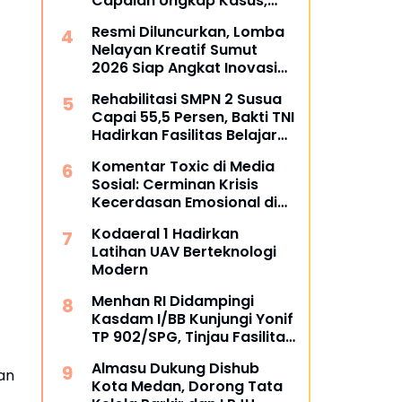
Capaian Ungkap Kasus,
Tegaskan Perang terhadap
Resmi Diluncurkan, Lomba
Premanisme dan Narkoba
Nelayan Kreatif Sumut
2026 Siap Angkat Inovasi
dan Potensi Pesisir
Rehabilitasi SMPN 2 Susua
Capai 55,5 Persen, Bakti TNI
Hadirkan Fasilitas Belajar
yang Lebih Layak
Komentar Toxic di Media
Sosial: Cerminan Krisis
Kecerdasan Emosional di
Era Digital
Kodaeral 1 Hadirkan
Latihan UAV Berteknologi
Modern
Menhan RI Didampingi
Kasdam I/BB Kunjungi Yonif
TP 902/SPG, Tinjau Fasilitas
dan Beri Motivasi Prajurit
Almasu Dukung Dishub
an
Kota Medan, Dorong Tata