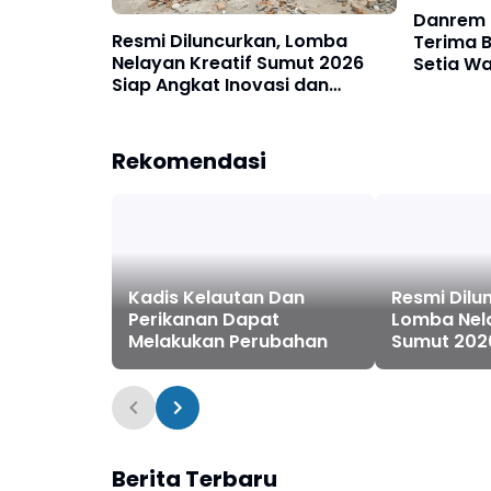
Danrem 
Resmi Diluncurkan, Lomba
Terima 
Nelayan Kreatif Sumut 2026
Setia W
Siap Angkat Inovasi dan
Perkuat
Potensi Pesisir
VVIP dan
Rekomendasi
Kadis Kelautan Dan
Resmi Dilu
Perikanan Dapat
Lomba Nela
Melakukan Perubahan
Sumut 202
Inovasi da
Pesisir
Berita Terbaru