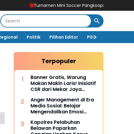
Turnamen Mini Soccer Pangkoops TNI Habema 2026
Kasad A
Regional
Politik
Pilihan Editor
Pilihan Rakyat
Ja
Terpopuler
a
Banner Gratis, Warung
Makan Makin Laris! Inisiatif
CSR dari Mekar Jaya
Digiprint dan Mahasiswa
Anger Management di Era
Universitas Siber Asia
Media Sosial: Belajar
Mengendalikan Emosi
Sebelum Menyesal
Kapolres Pelabuhan
Belawan Paparkan