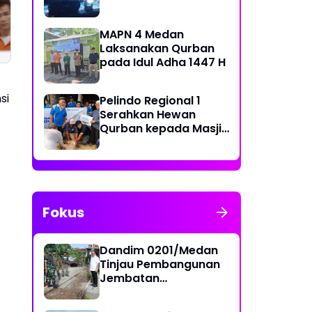
Sat Narkoba Polres
Sat Narkoba Polre
Muharram 1448 H di
Pelabuhan Belawan
Pelabuhan Belawa
Belawan
Tangkap Pengedar
Tangkap Dua
MAPN 4 Medan
Sabu di Mabar
Pengedar Sabu di
Laksanakan Qurban
Marelan
pada Idul Adha 1447 H
si
Pelindo Regional 1
Serahkan Hewan
Qurban kepada Masjid
Sekitar Pelabuhan
Fokus
Dandim 0201/Medan
Tinjau Pembangunan
Jembatan
Penghubung Dua
Kecamatan