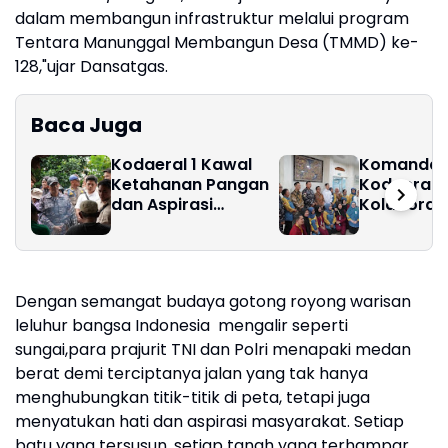
dalam membangun infrastruktur melalui program
Tentara Manunggal Membangun Desa (TMMD) ke-
128,"ujar Dansatgas.
Baca Juga
Kodaeral 1 Kawal
Komanda
Ketahanan Pangan
Kodaeral 
dan Aspirasi
Kolaboras
Masyarakat di Desa
bersama R
Limau Manis ‎
Pirngadi M
Dengan semangat budaya gotong royong warisan
leluhur bangsa Indonesia mengalir seperti
sungai,para prajurit TNI dan Polri menapaki medan
berat demi terciptanya jalan yang tak hanya
menghubungkan titik-titik di peta, tetapi juga
menyatukan hati dan aspirasi masyarakat. Setiap
batu yang tersusun, setiap tanah yang terhampar