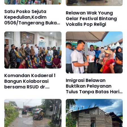
Satu Posko Sejuta
Relawan Wak Young
Kepedulian,Kodim
Gelar Festival Bintang
0506/Tangerang Buka
Vokalis Pop Religi
Shelter Grab sebagai
Ruang Komunikasi Baru
Wujudkan Kamtibmas‎
Komandan Kodaeral 1
Imigrasi Belawan
Bangun Kolaborasi
Buktikan Pelayanan
bersama RSUD dr.
Tulus Tanpa Batas Hari
Pirngadi Medan‎
Libur