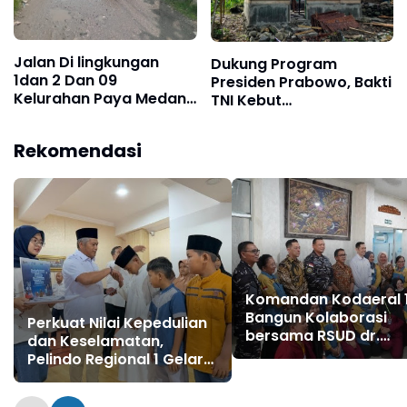
Jalan Di lingkungan
Dukung Program
1dan 2 Dan 09
Presiden Prabowo, Bakti
Kelurahan Paya Medan
TNI Kebut
Marelan, Rusak Parah,
Pembangunan RTLH di
Tanpa Ada Perbaikan
Nias Selatan
Rekomendasi
dari Dinas SDABMBK
Kota Medan
Komandan Kodaeral 
Bangun Kolaborasi
Perkuat Nilai Kepedulian
bersama RSUD dr.
dan Keselamatan,
Pirngadi Medan‎
Pelindo Regional 1 Gelar
Pengajian, Doa Bersama,
dan Santunan Anak