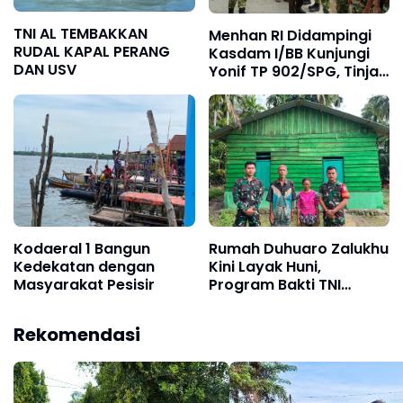
TNI AL TEMBAKKAN
Menhan RI Didampingi
RUDAL KAPAL PERANG
Kasdam I/BB Kunjungi
DAN USV
Yonif TP 902/SPG, Tinjau
Fasilitas dan Beri
Motivasi Prajurit
Kodaeral 1 Bangun
Rumah Duhuaro Zalukhu
Kedekatan dengan
Kini Layak Huni,
Masyarakat Pesisir ‎
Program Bakti TNI
Hadirkan Harapan Baru
di Nias Utara
Rekomendasi