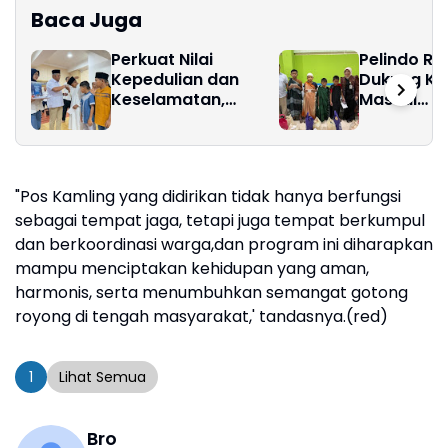
Baca Juga
Perkuat Nilai
Pelindo Reg
Kepedulian dan
Dukung Kh
Keselamatan,
Massal
Pelindo Regional 1
Mempering
Gelar Pengajian,
Anak Nasi
Doa Bersama, dan
Santunan Anak
"Pos Kamling yang didirikan tidak hanya berfungsi
Yatim Piatu
sebagai tempat jaga, tetapi juga tempat berkumpul
dan berkoordinasi warga,dan program ini diharapkan
mampu menciptakan kehidupan yang aman,
harmonis, serta menumbuhkan semangat gotong
royong di tengah masyarakat,' tandasnya.(red)
1
Lihat Semua
Bro