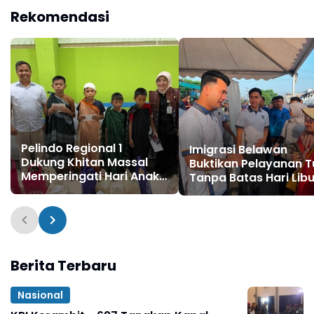
bagi Warga di Tengah
Rekomendasi
Konflik Ugimba
Pelindo Regional 1
Imigrasi Belawan
Dukung Khitan Massal
Buktikan Pelayanan T
Memperingati Hari Anak
Tanpa Batas Hari Libu
Nasional
Berita Terbaru
Nasional