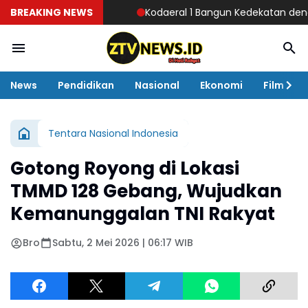
BREAKING NEWS
Kodaeral 1 Bangun Kedekatan dengan Masya
News
Pendidikan
Nasional
Ekonomi
Film
Tentara Nasional Indonesia
Gotong Royong di Lokasi
TMMD 128 Gebang, Wujudkan
Kemanunggalan TNI Rakyat
Bro
Sabtu, 2 Mei 2026 | 06:17 WIB