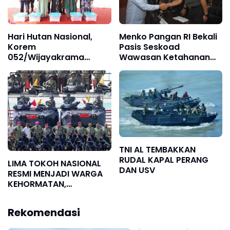
Hari Hutan Nasional,
Menko Pangan RI Bekali
Korem
Pasis Seskoad
052/Wijayakrama
Wawasan Ketahanan
Tanam 2.000 Pohon
Nasional
Sebagai "Kado untuk
Indonesia"
TNI AL TEMBAKKAN
RUDAL KAPAL PERANG
LIMA TOKOH NASIONAL
DAN USV
RESMI MENJADI WARGA
KEHORMATAN,
KOMITMEN PENGUATAN
KORPS MARINIR SEMAKIN
Rekomendasi
SOLID