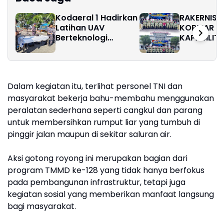
Kodaeral 1 Hadirkan
RAKERNISP
Latihan UAV
KORMAR P
Berteknologi
KAPABILIT
Modern
PENERANG
MENGHADA
DINAMIKA 
DIGITAL
Dalam kegiatan itu, terlihat personel TNI dan
masyarakat bekerja bahu-membahu menggunakan
peralatan sederhana seperti cangkul dan parang
untuk membersihkan rumput liar yang tumbuh di
pinggir jalan maupun di sekitar saluran air.
Aksi gotong royong ini merupakan bagian dari
program TMMD ke-128 yang tidak hanya berfokus
pada pembangunan infrastruktur, tetapi juga
kegiatan sosial yang memberikan manfaat langsung
bagi masyarakat.