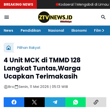
BREAKING NEWS
Kodaeral 1 Mengabdi di Limau Manis
News
Pendidikan
Nasional
Ekonomi
Film
Pilihan Rakyat
4 Unit MCK di TMMD 128
Langkat Tuntas,Warga
Ucapkan Terimakasih
Bro
Senin, 11 Mei 2026 | 05:13 WIB