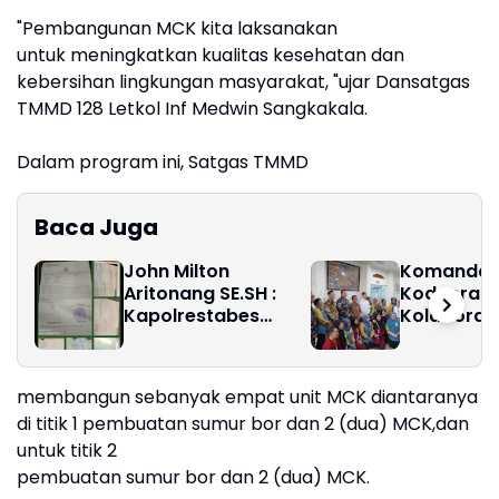
"Pembangunan MCK kita laksanakan
untuk meningkatkan kualitas kesehatan dan
kebersihan lingkungan masyarakat, "ujar Dansatgas
TMMD 128 Letkol Inf Medwin Sangkakala.
Dalam program ini, Satgas TMMD
Baca Juga
John Milton
Komanda
Aritonang SE.SH :
Kodaeral 
Kapolrestabes
Kolaboras
Medan Diminta
bersama R
Tangkap dan Tahan
Pirngadi M
Ibu Jimmy "Liong
membangun sebanyak empat unit MCK diantaranya
Khim"
di titik 1 pembuatan sumur bor dan 2 (dua) MCK,dan
untuk titik 2
pembuatan sumur bor dan 2 (dua) MCK.