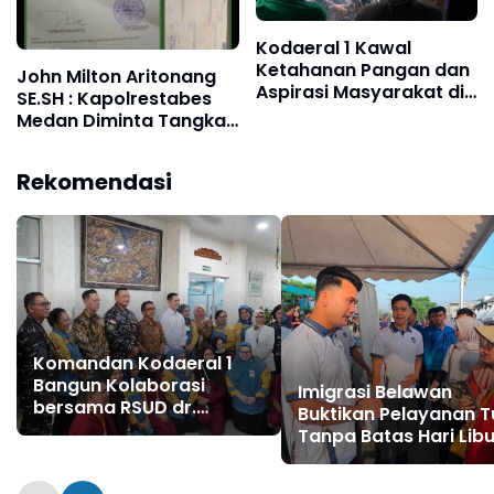
Kodaeral 1 Kawal
Ketahanan Pangan dan
John Milton Aritonang
Aspirasi Masyarakat di
SE.SH : Kapolrestabes
Desa Limau Manis ‎
Medan Diminta Tangkap
dan Tahan Ibu Jimmy
"Liong Khim"
Rekomendasi
Komandan Kodaeral 1
Bangun Kolaborasi
Imigrasi Belawan
bersama RSUD dr.
Buktikan Pelayanan T
Pirngadi Medan‎
Tanpa Batas Hari Libu