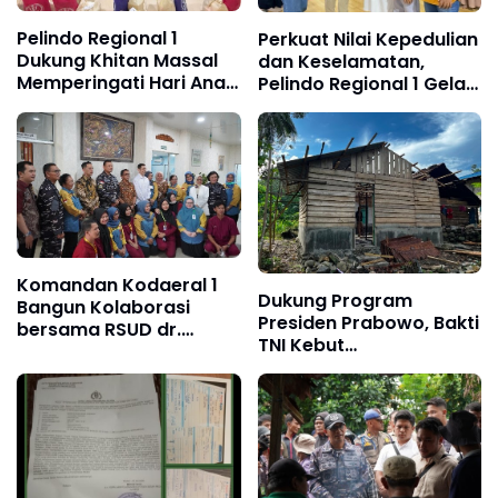
Pelindo Regional 1
Perkuat Nilai Kepedulian
Dukung Khitan Massal
dan Keselamatan,
Memperingati Hari Anak
Pelindo Regional 1 Gelar
Nasional
Pengajian, Doa
Bersama, dan Santunan
Anak Yatim Piatu
Komandan Kodaeral 1
Dukung Program
Bangun Kolaborasi
Presiden Prabowo, Bakti
bersama RSUD dr.
TNI Kebut
Pirngadi Medan‎
Pembangunan RTLH di
Nias Selatan