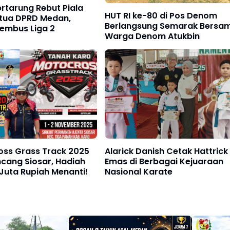
ertarung Rebut Piala
HUT RI ke-80 di Pos Denom
etua DPRD Medan,
Berlangsung Semarak Bersa
Tembus Liga 2
Warga Denom Atukbin
oss Grass Track 2025
Alarick Danish Cetak Hattrick
cang Siosar, Hadiah
Emas di Berbagai Kejuaraan
Juta Rupiah Menanti!
Nasional Karate