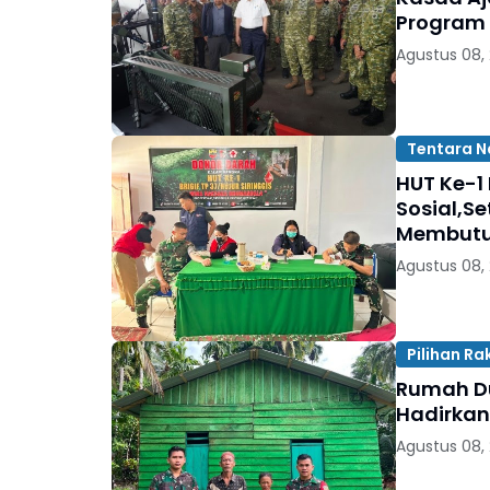
Program
Agustus 08,
Tentara N
HUT Ke-1 
Sosial,S
Membut
Agustus 08,
Pilihan Ra
Rumah Du
Hadirkan
Agustus 08,