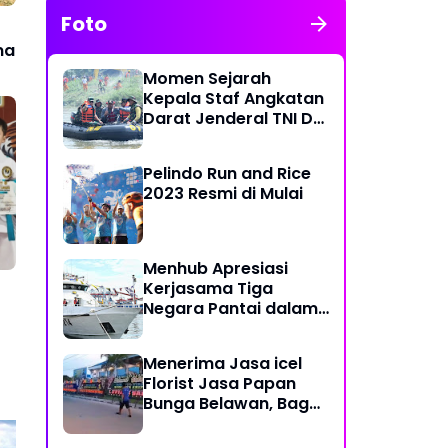
Foto
ma
Momen Sejarah
Kepala Staf Angkatan
Darat Jenderal TNI Dr
Dudung Abdurachman
di Medan Labuhan
Pelindo Run and Rice
2023 Resmi di Mulai
Menhub Apresiasi
Kerjasama Tiga
Negara Pantai dalam
Penanggulangan
Pencemaran Minyak di
Menerima Jasa icel
Laut
Florist Jasa Papan
Bunga Belawan, Bagus
dan Karya Seni