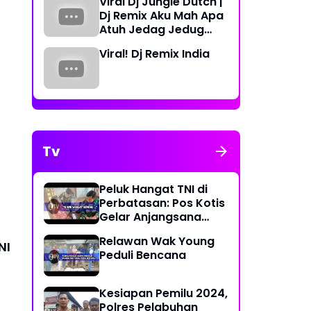
Viral Dj Jungle Dutch |
Periode 2023-2026
Dj Remix Aku Mah Apa
Atuh Jedag Jedug
Terbaru
Viral! Dj Remix India
Tv
Peluk Hangat TNI di
Perbatasan: Pos Kotis
Gelar Anjangsana
Penuh Kasih
Relawan Wak Young
NI
Peduli Bencana
Kesiapan Pemilu 2024,
Polres Pelabuhan