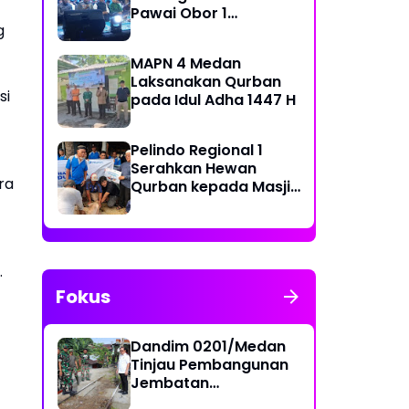
Pawai Obor 1
g
Muharram 1448 H di
Belawan
MAPN 4 Medan
Laksanakan Qurban
si
pada Idul Adha 1447 H
Pelindo Regional 1
Serahkan Hewan
ra
Qurban kepada Masjid
Sekitar Pelabuhan
.
Fokus
Dandim 0201/Medan
Tinjau Pembangunan
Jembatan
Penghubung Dua