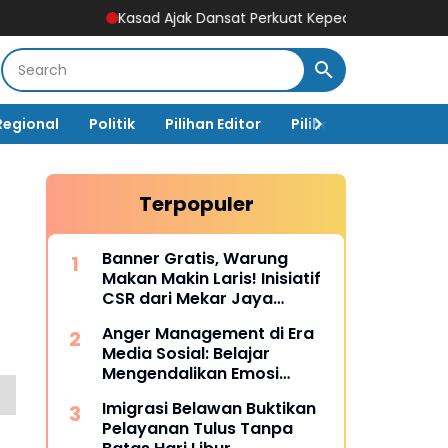
Kasad Ajak Dansat Perkuat Kepedulian dan Dukung Program Pem
Regional
Politik
Pilihan Editor
Pilihan Rakyat
Ja
Terpopuler
Banner Gratis, Warung
Makan Makin Laris! Inisiatif
CSR dari Mekar Jaya
Digiprint dan Mahasiswa
Anger Management di Era
Universitas Siber Asia
Media Sosial: Belajar
Mengendalikan Emosi
Sebelum Menyesal
Imigrasi Belawan Buktikan
Pelayanan Tulus Tanpa