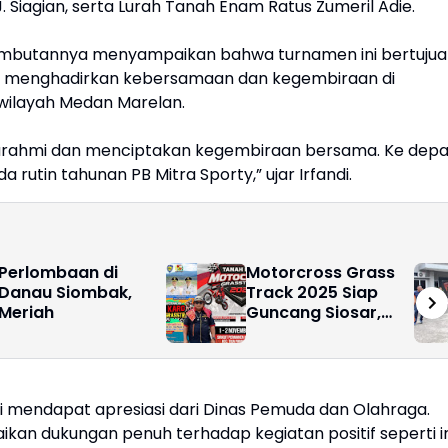
 Siagian, serta Lurah Tanah Enam Ratus Zumeril Adie.
m sambutannya menyampaikan bahwa turnamen ini bertuju
gus menghadirkan kebersamaan dan kegembiraan di
 wilayah Medan Marelan.
aturahmi dan menciptakan kegembiraan bersama. Ke depa
 rutin tahunan PB Mitra Sporty,” ujar Irfandi.
Perlombaan di
Motorcross Grass
Danau Siombak,
Track 2025 Siap
Meriah
Guncang Siosar,
Hadiah Puluhan
Juta Rupiah
Menanti!
ni mendapat apresiasi dari Dinas Pemuda dan Olahraga.
n dukungan penuh terhadap kegiatan positif seperti in