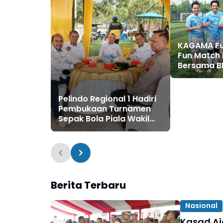
KAGAMA Fu
Fun Match 
Bersama B
Pelindo Regional 1 Hadiri
Pembukaan Turnamen
Sepak Bola Piala Wakil
Ketua DPRD Kota Medan
2026
Berita Terbaru
Nasional
Kasad Aj