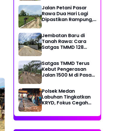
Kecamatan
Jalan Petani Pasar
Rawa Dua Hari Lagi
Dipastikan Rampung,
Satgas Kebut
Pelebaran Jalan
Jembatan Baru di
Tanah Rawa: Cara
Satgas TMMD 128
Mengunci Target Akhir
Satgas TMMD Terus
Kebut Pengerasan
Jalan 1500 M di Pasar
Rawa, Dukung
Pertumbuhan Ekonomi
Polsek Medan
Warga
Labuhan Tingkatkan
KRYD, Fokus Cegah
Tawuran, Geng Motor
dan Balap Liar