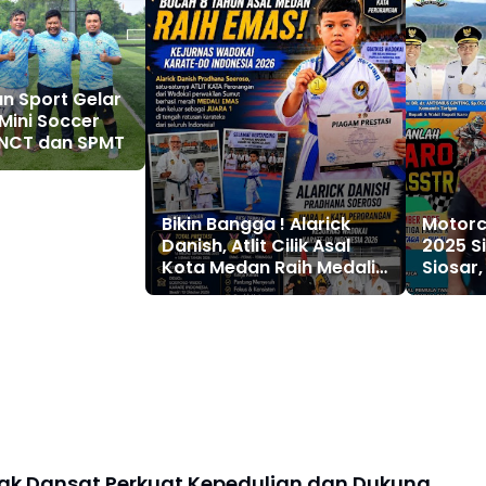
n Sport Gelar
Mini Soccer
NCT dan SPMT
Bikin Bangga ! Alarick
Motorc
Danish, Atlit Cilik Asal
2025 S
Kota Medan Raih Medali
Siosar
Emas di Kejurnas
Juta R
Wadokai Karate-Do
Indonesia 2026
ak Dansat Perkuat Kepedulian dan Dukung