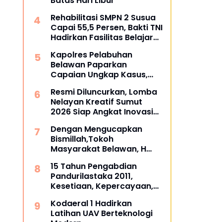
Batas Hari Libur
Rehabilitasi SMPN 2 Susua
Capai 55,5 Persen, Bakti TNI
Hadirkan Fasilitas Belajar
yang Lebih Layak
Kapolres Pelabuhan
Belawan Paparkan
Capaian Ungkap Kasus,
Tegaskan Perang terhadap
Resmi Diluncurkan, Lomba
Premanisme dan Narkoba
Nelayan Kreatif Sumut
2026 Siap Angkat Inovasi
dan Potensi Pesisir
Dengan Mengucapkan
Bismillah,Tokoh
Masyarakat Belawan, H
Irfan Hamidi Meresmikian
15 Tahun Pengabdian
Musholla
Pandurilastaka 2011,
Kesetiaan, Kepercayaan,
dan Kebersamaan Tetap
Kodaeral 1 Hadirkan
Terjaga
Latihan UAV Berteknologi