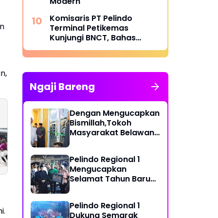
Modern
Komisaris PT Pelindo
an
Terminal Petikemas
Kunjungi BNCT, Bahas
Operasional dan Rencana
Pengembangan Terminal
n,
Ngaji Bareng
Dengan Mengucapkan
Bismillah,Tokoh
Masyarakat Belawan,
Komandan Resimen
HUT RI ke-80 di Po
H Irfan Hamidi
Arhanud 1 Pasgar
Denom Berlangsu
Meresmikian Musholla
Mengikuti Sport
Semarak Bersama
Pelindo Regional 1
Bersama dan
Warga Denom
Mengucapkan
Sosialisasi
Atukbin
Selamat Tahun Baru
Kesehatan
Islam 1 Muharram 1448
H
Pelindo Regional 1
i.
Dukung Semarak