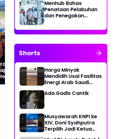
Menhub Bahas
Penataan Pelabuhan
dan Penegakan
SPTP Group Wilayah
Ko
Aturan Penggunaan
Medan Menangi
Arh
Sistem Identifikasi
“Independence Day 80th
Men
Kapal Otomatis
Cup”, Rayakan
dan
Kemerdekaan dengan
Ke
Prestasi
Shorts
ross Grass Track
Harga Minyak
iap Guncang
Mendidih Usai Fasilitas
, Hadiah Puluhan
Energi Arab Saudi
upiah Menanti!
Diserang
Ada Gadis Cantik
Musyawarah KNPI ke
XIV, Doni Syahputra
Terpilih Jadi Ketua
KNPI Medan Deli