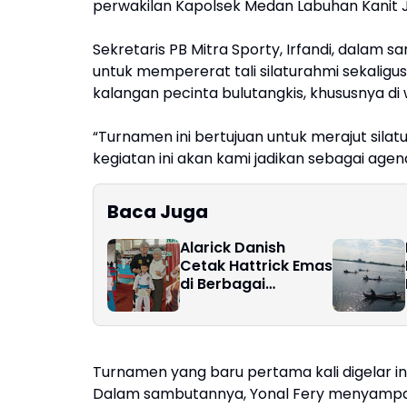
perwakilan Kapolsek Medan Labuhan Kanit J.
Sekretaris PB Mitra Sporty, Irfandi, dala
untuk mempererat tali silaturahmi sekali
kalangan pecinta bulutangkis, khususnya di
“Turnamen ini bertujuan untuk merajut sil
kegiatan ini akan kami jadikan sebagai agenda
Baca Juga
Alarick Danish
Cetak Hattrick Emas
di Berbagai
Kejuaraan Nasional
Karate
Turnamen yang baru pertama kali digelar i
Dalam sambutannya, Yonal Fery menyampaika