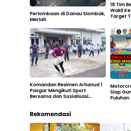
18 Tim B
Wakil K
Perlombaan di Danau Siombak,
Target 
Meriah
Komandan Resimen Arhanud 1
Motorcr
Pasgar Mengikuti Sport
Siap Gun
Bersama dan Sosialisasi
Puluhan 
Kesehatan
Rekomendasi