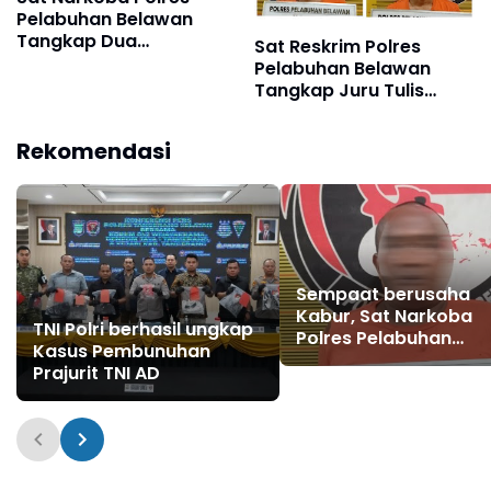
Pelabuhan Belawan
Tangkap Dua
Sat Reskrim Polres
Bersaudara Pengedar
Pelabuhan Belawan
Sabu di Labuhan Deli
Tangkap Juru Tulis
Togel di Titipapan
Rekomendasi
Sempaat berusaha
Kabur, Sat Narkoba
TNI Polri berhasil ungkap
Polres Pelabuhan
Kasus Pembunuhan
Belawan Tangkap Me
Prajurit TNI AD
Deli