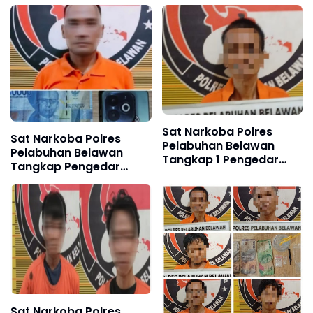
Pengedar Sabu
Medan Deli
Sat Narkoba Polres
Sat Narkoba Polres
Pelabuhan Belawan
Pelabuhan Belawan
Tangkap 1 Pengedar
Tangkap Pengedar
dan 4 Pengguna Shabu
Sabu di Medan Marelan
di Labuhan Deli
Sat Narkoba Polres