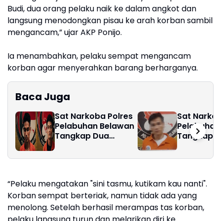
Budi, dua orang pelaku naik ke dalam angkot dan
langsung menodongkan pisau ke arah korban sambil
mengancam,” ujar AKP Ponijo.
Ia menambahkan, pelaku sempat mengancam
korban agar menyerahkan barang berharganya.
Baca Juga
Sat Narkoba Polres
Sat Narkob
Pelabuhan Belawan
Pelabuhan
Tangkap Dua
Tangkap P
Pengedar Sabu di
Sabu di M
Marelan
“Pelaku mengatakan "sini tasmu, kutikam kau nanti".
Korban sempat berteriak, namun tidak ada yang
menolong. Setelah berhasil merampas tas korban,
pelaku langsung turun dan melarikan diri ke