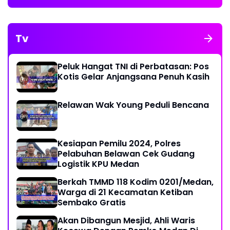
Tv
Peluk Hangat TNI di Perbatasan: Pos
Kotis Gelar Anjangsana Penuh Kasih
Relawan Wak Young Peduli Bencana
Kesiapan Pemilu 2024, Polres
Pelabuhan Belawan Cek Gudang
Logistik KPU Medan
Berkah TMMD 118 Kodim 0201/Medan,
Warga di 21 Kecamatan Ketiban
Sembako Gratis
Akan Dibangun Mesjid, Ahli Waris