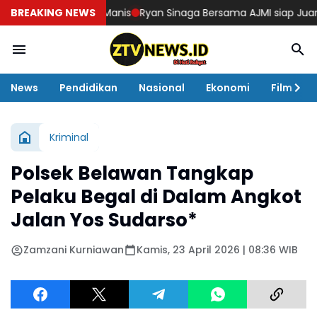
di di Limau Manis
BREAKING NEWS
Ryan Sinaga Bersama AJMI siap Juarakan Ke
News
Pendidikan
Nasional
Ekonomi
Film
Kriminal
Polsek Belawan Tangkap
Pelaku Begal di Dalam Angkot
Jalan Yos Sudarso*
Zamzani Kurniawan
Kamis, 23 April 2026 | 08:36 WIB