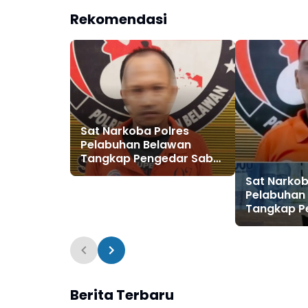
Rekomendasi
Sat Narkoba Polres
Pelabuhan Belawan
Tangkap Pengedar Sabu
di Marelan, Sita 10 Paket
Sat Narkob
Sabu
Pelabuhan
Tangkap P
di Medan 
Berita Terbaru