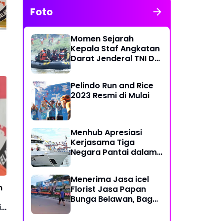
Foto
Momen Sejarah
Kepala Staf Angkatan
Darat Jenderal TNI Dr
Dudung Abdurachman
di Medan Labuhan
Pelindo Run and Rice
2023 Resmi di Mulai
Menhub Apresiasi
Kerjasama Tiga
Negara Pantai dalam
Penanggulangan
Pencemaran Minyak di
Menerima Jasa icel
Laut
n
Florist Jasa Papan
Bunga Belawan, Bagus
i
dan Karya Seni