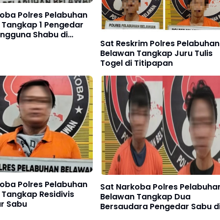
koba Polres Pelabuhan
 Tangkap 1 Pengedar
engguna Shabu di
Sat Reskrim Polres Pelabuhan
Deli
Belawan Tangkap Juru Tulis
Togel di Titipapan
koba Polres Pelabuhan
Sat Narkoba Polres Pelabuha
 Tangkap Residivis
Belawan Tangkap Dua
r Sabu
Bersaudara Pengedar Sabu d
Labuhan Deli