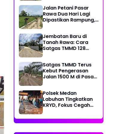
Kecamatan
Jalan Petani Pasar
Rawa Dua Hari Lagi
Dipastikan Rampung,
Satgas Kebut
Pelebaran Jalan
Jembatan Baru di
Tanah Rawa: Cara
Satgas TMMD 128
Mengunci Target Akhir
Satgas TMMD Terus
Kebut Pengerasan
Jalan 1500 M di Pasar
Rawa, Dukung
Pertumbuhan Ekonomi
Polsek Medan
Warga
Labuhan Tingkatkan
KRYD, Fokus Cegah
Tawuran, Geng Motor
dan Balap Liar