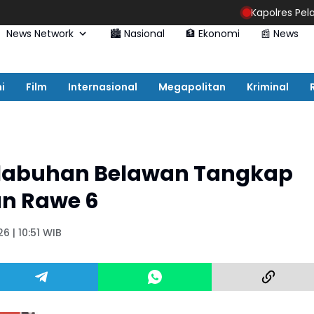
Kapolres Pelabuhan Belaw
News Network
🏙️ Nasional
🏦 Ekonomi
📰 News
i
Film
Internasional
Megapolitan
Kriminal
Pelabuhan Belawan Tangkap
an Rawe 6
6 | 10:51 WIB