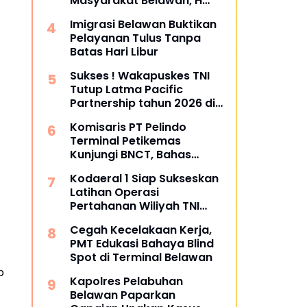
Masyarakat Belawan, H
Irfan Hamidi Meresmikian
Imigrasi Belawan Buktikan
Musholla
Pelayanan Tulus Tanpa
Batas Hari Libur
Sukses ! Wakapuskes TNI
Tutup Latma Pacific
Partnership tahun 2026 di
Sibolga dan Tapanuli
Komisaris PT Pelindo
Tengah
Terminal Petikemas
Kunjungi BNCT, Bahas
Operasional dan Rencana
Kodaeral 1 Siap Sukseskan
Pengembangan Terminal
Latihan Operasi
Pertahanan Wiliyah TNI
2026‎
Cegah Kecelakaan Kerja,
PMT Edukasi Bahaya Blind
Spot di Terminal Belawan
p
Kapolres Pelabuhan
Belawan Paparkan