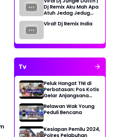
Viral Dj Jungle Dutch |
Periode 2023-2026
Dj Remix Aku Mah Apa
Atuh Jedag Jedug
Terbaru
Viral! Dj Remix India
Tv
Peluk Hangat TNI di
Perbatasan: Pos Kotis
Gelar Anjangsana
Penuh Kasih
Relawan Wak Young
Peduli Bencana
am
Kesiapan Pemilu 2024,
Polres Pelabuhan