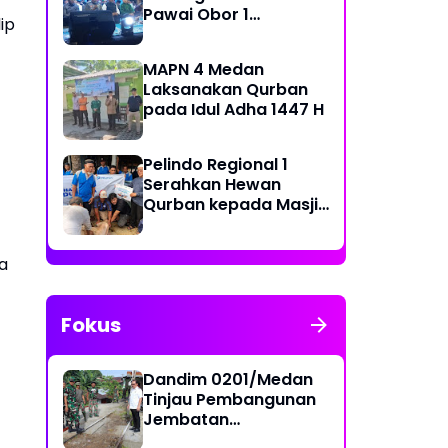
Narkoba
Pawai Obor 1
ip
Muharram 1448 H di
Belawan
MAPN 4 Medan
Laksanakan Qurban
pada Idul Adha 1447 H
Pelindo Regional 1
Serahkan Hewan
Qurban kepada Masjid
Sekitar Pelabuhan
a
Fokus
Dandim 0201/Medan
Tinjau Pembangunan
Jembatan
Penghubung Dua