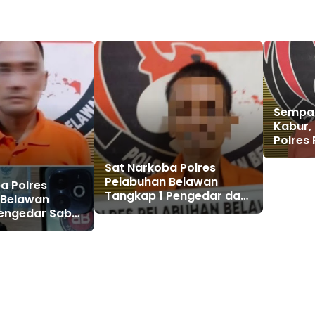
Sempa
Kabur,
Polres
Belaw
Sat Narkoba Polres
Deli
Pelabuhan Belawan
a Polres
Tangkap 1 Pengedar dan
 Belawan
4 Pengguna Shabu di
engedar Sabu
Labuhan Deli
Marelan