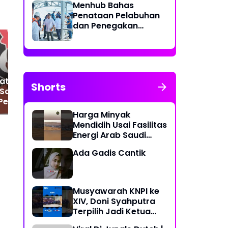
Menhub Bahas
Penataan Pelabuhan
dan Penegakan
Aturan Penggunaan
Sistem Identifikasi
Kapal Otomatis
Sat Narkoba Polres
Ka
at berusaha
Shorts
Pelabuhan Belawan
Be
 Sat Narkoba
Tangkap Residivis
Ca
 Pelabuhan
Pengedar Sabu
Te
an Tangkap Medan
Harga Minyak
te
Mendidih Usai Fasilitas
da
Energi Arab Saudi
Diserang
Ada Gadis Cantik
Musyawarah KNPI ke
XIV, Doni Syahputra
Terpilih Jadi Ketua
KNPI Medan Deli