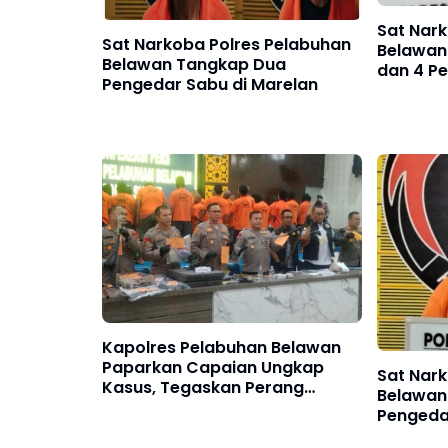
Sat Nar
Sat Narkoba Polres Pelabuhan
Belawan
Belawan Tangkap Dua
dan 4 P
Pengedar Sabu di Marelan
Labuhan 
Kapolres Pelabuhan Belawan
Paparkan Capaian Ungkap
Sat Nar
Kasus, Tegaskan Perang
Belawan
terhadap Premanisme dan
Pengeda
Narkoba