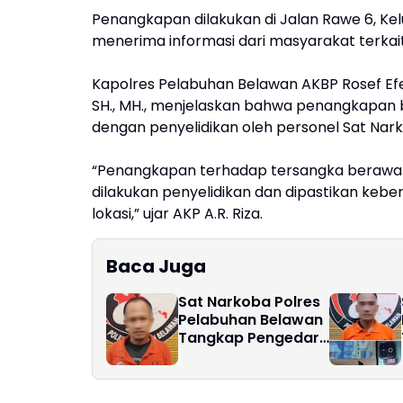
Penangkapan dilakukan di Jalan Rawe 6, K
menerima informasi dari masyarakat terkait
Kapolres Pelabuhan Belawan AKBP Rosef Efendi
SH., MH., menjelaskan bahwa penangkapan b
dengan penyelidikan oleh personel Sat Nar
“Penangkapan terhadap tersangka berawal d
dilakukan penyelidikan dan dipastikan ke
lokasi,” ujar AKP A.R. Riza.
Baca Juga
Sat Narkoba Polres
Pelabuhan Belawan
Tangkap Pengedar
Sabu di Marelan,
Sita 10 Paket Sabu