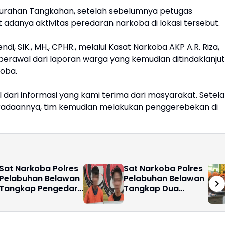
elurahan Tangkahan, setelah sebelumnya petugas
 adanya aktivitas peredaran narkoba di lokasi tersebut.
, SIK., MH., CPHR., melalui Kasat Narkoba AKP A.R. Riza,
erawal dari laporan warga yang kemudian ditindaklanjut
koba.
ari informasi yang kami terima dari masyarakat. Setel
beradaannya, tim kemudian melakukan penggerebekan di
Sat Narkoba Polres
Sat Narkoba Polres
Pelabuhan Belawan
Pelabuhan Belawan
Tangkap Pengedar
Tangkap Dua
Sabu di Medan
Bersaudara
Marelan
Pengedar Sabu di
Labuhan Deli