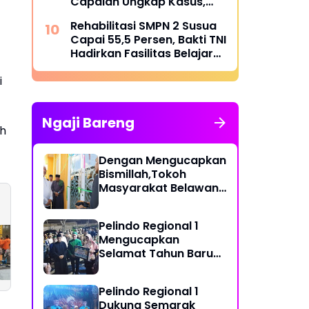
Capaian Ungkap Kasus,
Tegaskan Perang terhadap
Rehabilitasi SMPN 2 Susua
Premanisme dan Narkoba
Capai 55,5 Persen, Bakti TNI
Hadirkan Fasilitas Belajar
yang Lebih Layak
i
Ngaji Bareng
ah
Dengan Mengucapkan
Bismillah,Tokoh
Masyarakat Belawan,
H Irfan Hamidi
Meresmikian Musholla
Pelindo Regional 1
Kapolres Pelabuhan
Sat Narkoba Polre
Mengucapkan
Belawan Paparkan
Pelabuhan Belawa
Selamat Tahun Baru
Capaian Ungkap
Tangkap Residivis
Islam 1 Muharram 1448
Kasus, Tegaskan
Pengedar Sabu
H
Perang terhadap
Pelindo Regional 1
Premanisme dan
Dukung Semarak