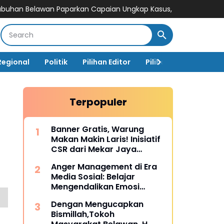
an Paparkan Capaian Ungkap Kasus, Tegaskan Perang terhadap
Regional
Politik
Pilihan Editor
Pilihan Rakyat
Ja
Terpopuler
Banner Gratis, Warung
Makan Makin Laris! Inisiatif
CSR dari Mekar Jaya
Digiprint dan Mahasiswa
Anger Management di Era
Universitas Siber Asia
Media Sosial: Belajar
Mengendalikan Emosi
Sebelum Menyesal
Dengan Mengucapkan
Bismillah,Tokoh