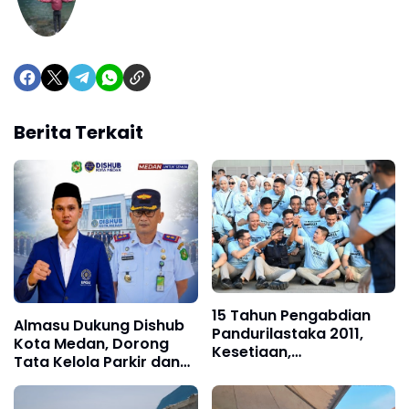
Berita Terkait
15 Tahun Pengabdian
Almasu Dukung Dishub
Pandurilastaka 2011,
Kota Medan, Dorong
Kesetiaan,
Tata Kelola Parkir dan
Kepercayaan, dan
LPJU semakin
Kebersamaan Tetap
Transparan
Terjaga