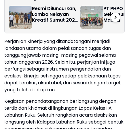
Resmi Diluncurkan,
PT PHPO B
Lomba Nelayan
Gelar Sun
Kreatif Sumut 2026
Massal
Siap Angkat Inovasi
dan Potensi Pesisir
Perjanjian Kinerja yang ditandatangani menjadi
landasan utama dalam pelaksanaan tugas dan
tanggung jawab masing-masing pegawai selama
tahun anggaran 2026. Selain itu, perjanjian ini juga
berfungsi sebagai instrumen pengendalian dan
evaluasi kinerja, sehingga setiap pelaksanaan tugas
dapat terukur, akuntabel, dan sesuai dengan target
yang telah ditetapkan.
Kegiatan penandatanganan berlangsung dengan
tertib dan khidmat di lingkungan Lapas Kelas IIA
Labuhan Ruku. Seluruh rangkaian acara disaksikan
langsung oleh Kalapas Labuhan Ruku sebagai bentuk
pengawasan dan dukungan pimpinan terhadap