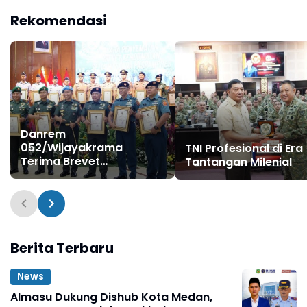
Rekomendasi
Danrem
052/Wijayakrama
TNI Profesional di Era
Terima Brevet
Tantangan Milenial
Kehormatan Setia
Waspada Paspampres,
Perkuat Sinergi
Pengamanan VVIP dan
Stabilitas Ibu Kota
Berita Terbaru
News
Almasu Dukung Dishub Kota Medan,