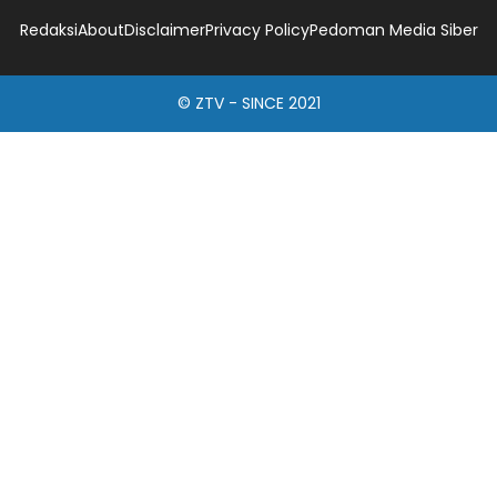
Redaksi
About
Disclaimer
Privacy Policy
Pedoman Media Siber
© ZTV - SINCE 2021