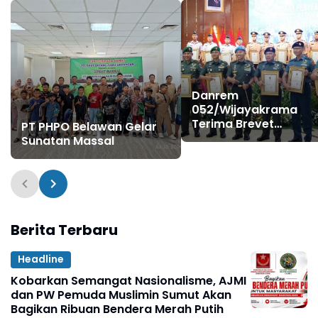
Danrem
052/Wijayakrama
Terima Brevet
PT PHPO Belawan Gelar
Kehormatan Setia
Sunatan Massal
Waspada Paspampre
Perkuat Sinergi
Pengamanan VVIP da
Stabilitas Ibu Kota
Berita Terbaru
Headline
Kobarkan Semangat Nasionalisme, AJMI
dan PW Pemuda Muslimin Sumut Akan
Bagikan Ribuan Bendera Merah Putih