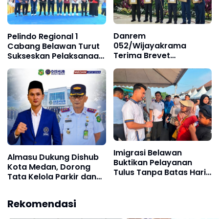
Danrem
Pelindo Regional 1
052/Wijayakrama
Cabang Belawan Turut
Terima Brevet
Sukseskan Pelaksanaan
Kehormatan Setia
Car Free Day Perdana di
Waspada Paspampres,
Belawan
Perkuat Sinergi
Pengamanan VVIP dan
Stabilitas Ibu Kota
Imigrasi Belawan
Almasu Dukung Dishub
Buktikan Pelayanan
Kota Medan, Dorong
Tulus Tanpa Batas Hari
Tata Kelola Parkir dan
Libur
LPJU semakin
Transparan
Rekomendasi