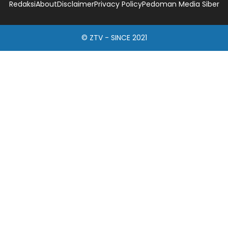
Redaksi
About
Disclaimer
Privacy Policy
Pedoman Media Siber
© ZTV - SINCE 2021