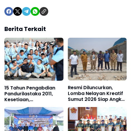
Berita Terkait
Resmi Diluncurkan,
15 Tahun Pengabdian
Lomba Nelayan Kreatif
Pandurilastaka 2011,
Sumut 2026 Siap Angkat
Kesetiaan,
Inovasi dan Potensi
Kepercayaan, dan
Pesisir
Kebersamaan Tetap
Terjaga