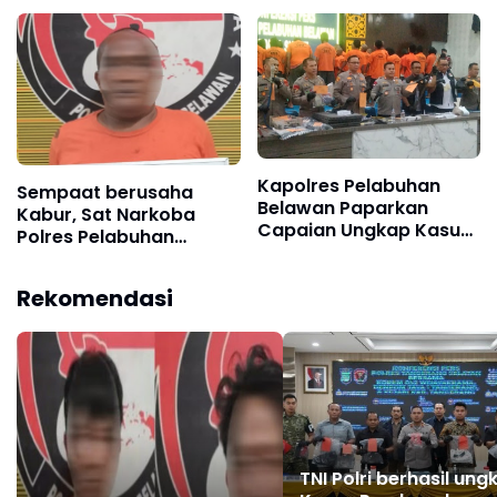
Bersaudara Pengedar
Sabu di Labuhan Deli
Kapolres Pelabuhan
Sempaat berusaha
Belawan Paparkan
Kabur, Sat Narkoba
Capaian Ungkap Kasus,
Polres Pelabuhan
Tegaskan Perang
Belawan Tangkap
terhadap Premanisme
Medan Deli
Rekomendasi
dan Narkoba
TNI Polri berhasil ung