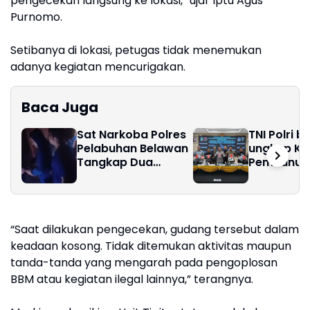
pengecekan langsung ke lokasi,” ujar Iptu Agus
Purnomo.
Setibanya di lokasi, petugas tidak menemukan
adanya kegiatan mencurigakan.
Baca Juga
Sat Narkoba Polres
TNI Polri b
Pelabuhan Belawan
ungkap Ka
Tangkap Dua
Pembunuh
Pengedar Shabu di
Prajurit TN
Medan Marelan
“Saat dilakukan pengecekan, gudang tersebut dalam
keadaan kosong. Tidak ditemukan aktivitas maupun
tanda-tanda yang mengarah pada pengoplosan
BBM atau kegiatan ilegal lainnya,” terangnya.