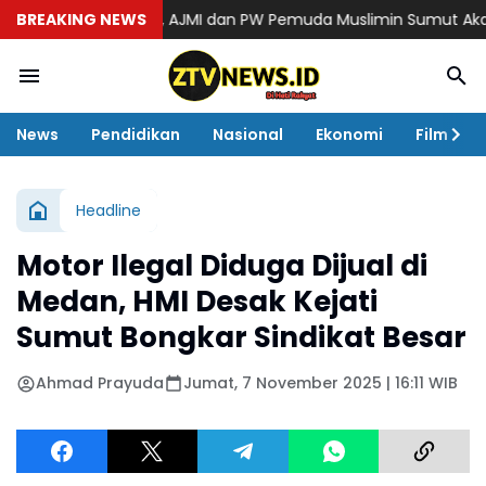
sionalisme, AJMI dan PW Pemuda Muslimin Sumut Akan Bagikan
BREAKING NEWS
News
Pendidikan
Nasional
Ekonomi
Film
Headline
Motor Ilegal Diduga Dijual di
Medan, HMI Desak Kejati
Sumut Bongkar Sindikat Besar
Ahmad Prayuda
Jumat, 7 November 2025 | 16:11 WIB