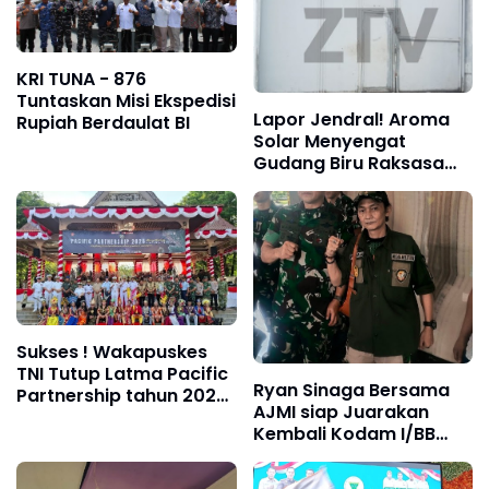
KRI TUNA - 876
Tuntaskan Misi Ekspedisi
Lapor Jendral! Aroma
Rupiah Berdaulat BI
Solar Menyengat
Gudang Biru Raksasa
Tepi Laut Diduga Jadi
Markas “Siong Minyak”
Jalur Perairan dan
Bunker Ilegal
Sukses ! Wakapuskes
TNI Tutup Latma Pacific
Ryan Sinaga Bersama
Partnership tahun 2026
AJMI siap Juarakan
di Sibolga dan Tapanuli
Kembali Kodam I/BB
Tengah
Dalam Lomba Jurnalis