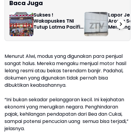
Baca Juga
Sukses !
Lapor Jend
Wakapuskes TNI
Aroma Sol
Tutup Latma Pacific
Menyenga
Partnership tahun
Biru Raksa
2026 di Sibolga dan
Laut Didug
Tapanuli Tengah
Markas “S
Minyak” Ja
Menurut Alwi, modus yang digunakan para penjual
Perairan d
Ilegal
sangat halus. Mereka mengaku menjual motor hasil
lelang resmi atau bekas terendam banjir. Padahal,
dokumen yang digunakan tidak pernah bisa
dibuktikan keabsahannya.
“Ini bukan sekadar pelanggaran kecil. Ini kejahatan
ekonomi yang merugikan negara. Penghindaran
pajak, kehilangan pendapatan dari Bea dan Cukai,
sampai potensi pencucian uang semua bisa terjadi,”
jelasnya.