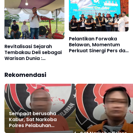
Pelantikan Forwaka
Belawan, Momentum
Revitalisasi Sejarah
Perkuat Sinergi Pers dan
Tembakau Deli sebagai
Kejaksaan
Warisan Dunia :
Tanaman Tembakau
Harus Dipertahankan
Rekomendasi
sebagai komoditi
bernilai Sejarah
Sempaat berusaha
Kabur, Sat Narkoba
Polres Pelabuhan
Belawan Tangkap Medan