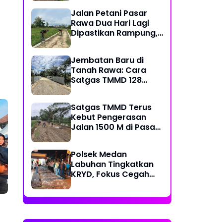
Kecamatan
Jalan Petani Pasar
Rawa Dua Hari Lagi
Dipastikan Rampung,
Satgas Kebut
Pelebaran Jalan
Jembatan Baru di
Tanah Rawa: Cara
Satgas TMMD 128
Mengunci Target Akhir
Satgas TMMD Terus
Kebut Pengerasan
Jalan 1500 M di Pasar
Rawa, Dukung
Pertumbuhan Ekonomi
Polsek Medan
Warga
Labuhan Tingkatkan
KRYD, Fokus Cegah
Tawuran, Geng Motor
dan Balap Liar