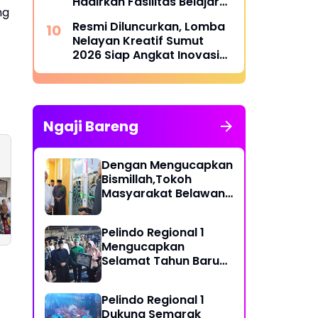
Hadirkan Fasilitas Belajar
ng
yang Lebih Layak
Resmi Diluncurkan, Lomba
Nelayan Kreatif Sumut
2026 Siap Angkat Inovasi
dan Potensi Pesisir
Ngaji Bareng
Dengan Mengucapkan
Bismillah,Tokoh
Komandan
John Milton
Masyarakat Belawan,
Kodaeral 1 Bangun
Aritonang SE.SH :
H Irfan Hamidi
Kolaborasi
Kapolrestabes
Meresmikian Musholla
bersama RSUD dr.
Medan Diminta
Pelindo Regional 1
Pirngadi Medan‎
Tangkap dan Tah
Mengucapkan
Ibu Jimmy "Liong
Selamat Tahun Baru
Khim"
Islam 1 Muharram 1448
H
Pelindo Regional 1
Dukung Semarak