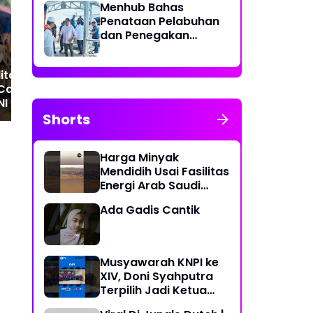
Menhub Bahas
Penataan Pelabuhan
Imigrasi Belawan
Per
dan Penegakan
Buktikan Pelayanan Tulus
da
Aturan Penggunaan
Tanpa Batas Hari Libur
Pel
Sistem Identifikasi
Pen
itasi SMPN 2
Kapal Otomatis
da
Capai 55,5 Persen,
Yat
NI Hadirkan
as Belajar yang
Shorts
Layak
Harga Minyak
Mendidih Usai Fasilitas
Energi Arab Saudi
Diserang
Ada Gadis Cantik
Musyawarah KNPI ke
XIV, Doni Syahputra
Terpilih Jadi Ketua
KNPI Medan Deli