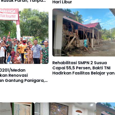
 Rusak Parah, Tanpa
Hari Libur
aikan dari Dinas
 Kota Medan
Rehabilitasi SMPN 2 Susua
Capai 55,5 Persen, Bakti TNI
0201/Medan
Hadirkan Fasilitas Belajar ya
kan Renovasi
Lebih Layak
n Gantung Panigara,
arga Polonia Kembali