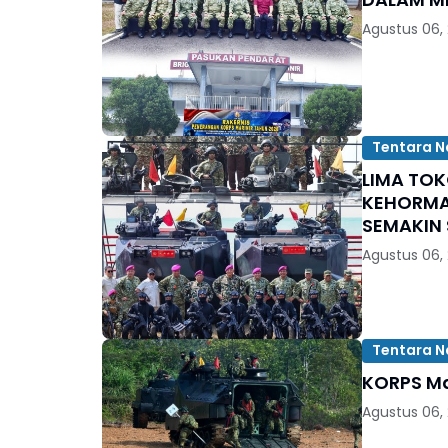
Agustus 06,
Tentara N
LIMA TO
KEHORMA
SEMAKIN 
Agustus 06,
Tentara N
KORPS Ma
Agustus 06,