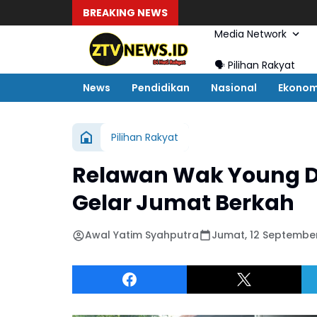
BREAKING NEWS
Media Network
🗣️ Pilihan Rakyat
News
Pendidikan
Nasional
Ekonom
Pilihan Rakyat
Relawan Wak Young D
Gelar Jumat Berkah
Awal Yatim Syahputra
Jumat, 12 September