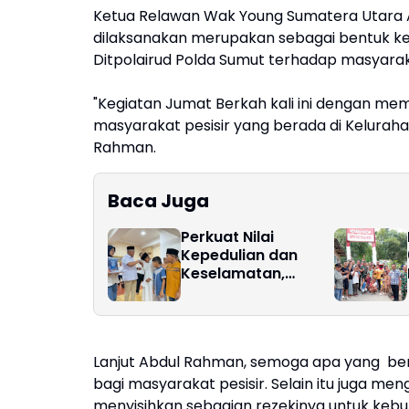
Ketua Relawan Wak Young Sumatera Utara
dilaksanakan merupakan sebagai bentuk k
Ditpolairud Polda Sumut terhadap masyaraka
"Kegiatan Jumat Berkah kali ini dengan me
masyarakat pesisir yang berada di Kelurah
Rahman.
Baca Juga
Perkuat Nilai
Kepedulian dan
Keselamatan,
Pelindo Regional 1
Gelar Pengajian,
Doa Bersama, dan
Santunan Anak
Lanjut Abdul Rahman, semoga apa yang beri
Yatim Piatu
bagi masyarakat pesisir. Selain itu juga m
menyisihkan sebagian rezekinya untuk kebu