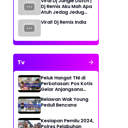
Viral Dj Jungle Dutch |
Periode 2023-2026
Dj Remix Aku Mah Apa
Atuh Jedag Jedug
Terbaru
Viral! Dj Remix India
Tv
Peluk Hangat TNI di
Perbatasan: Pos Kotis
Gelar Anjangsana
Penuh Kasih
Relawan Wak Young
Peduli Bencana
Kesiapan Pemilu 2024,
Polres Pelabuhan