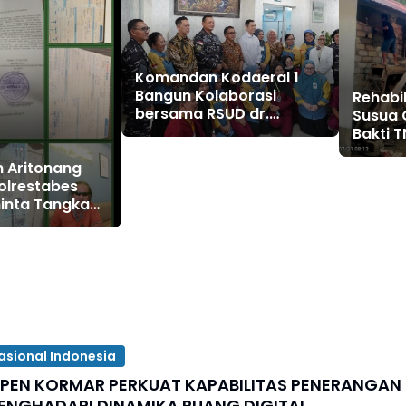
Komandan Kodaeral 1
Bangun Kolaborasi
Rehabil
bersama RSUD dr.
Susua 
Pirngadi Medan‎
Bakti T
Fasilit
n Aritonang
Lebih 
polrestabes
inta Tangkap
 Ibu Jimmy
m"
asional Indonesia
SPEN KORMAR PERKUAT KAPABILITAS PENERANGAN
ENGHADAPI DINAMIKA RUANG DIGITAL