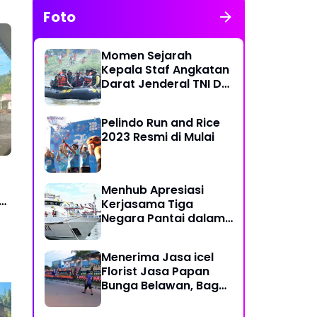
Foto
Momen Sejarah
Kepala Staf Angkatan
Darat Jenderal TNI Dr
Dudung Abdurachman
di Medan Labuhan
Pelindo Run and Rice
2023 Resmi di Mulai
Menhub Apresiasi
ng
Kerjasama Tiga
Negara Pantai dalam
Penanggulangan
Pencemaran Minyak di
Menerima Jasa icel
Laut
Florist Jasa Papan
Bunga Belawan, Bagus
dan Karya Seni