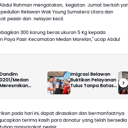
 Abdul Rahman mengatakan, kegiatan Jumat berkah ya
epedulian Relawan Wak Young Sumatera Utara dan
t pesisir dan nelayan kecil.
mbagikan 300 karung beras ukuran 5 Kg kepada
an Paya Pasir Kecamatan Medan Marelan," ucap Abdul
Dandim
Imigrasi Belawan
0201/Medan
Buktikan Pelayanan
Meresmikan
Tulus Tanpa Batas
Renovasi Jembatan
Hari Libur
Gantung Panigara,
Akses Warga
Polonia Kembali
kan pada hari ini, dapat dirasakan dan bermanfaatnya
Lancar
engucapkan terima kasih para donatur yang telah bersedia
tuhan masyarakat pesisir.