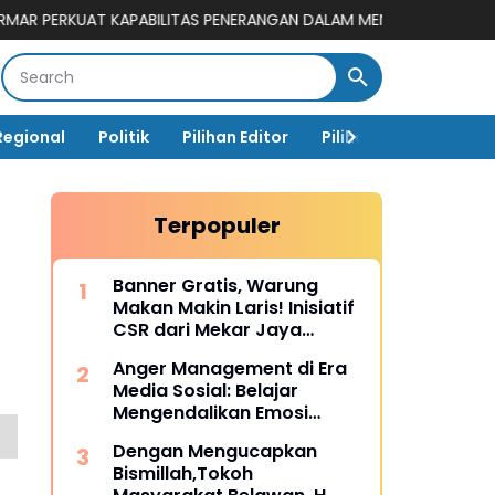
APABILITAS PENERANGAN DALAM MENGHADAPI DINAMIKA RUANG DIG
Regional
Politik
Pilihan Editor
Pilihan Rakyat
Ja
Terpopuler
Banner Gratis, Warung
Makan Makin Laris! Inisiatif
CSR dari Mekar Jaya
Digiprint dan Mahasiswa
Anger Management di Era
Universitas Siber Asia
Media Sosial: Belajar
Mengendalikan Emosi
Sebelum Menyesal
Dengan Mengucapkan
Bismillah,Tokoh