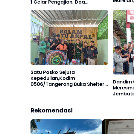
Marelan,
1 Gelar Pengajian, Doa
Ada Perb
Bersama, dan Santunan Anak
SDABMBK
Yatim Piatu
Satu Posko Sejuta
Kepedulian,Kodim
Dandim 
0506/Tangerang Buka Shelter
Meresmi
Grab sebagai Ruang
Jembata
Komunikasi Baru Wujudkan
Akses W
Kamtibmas‎
Lancar
Rekomendasi