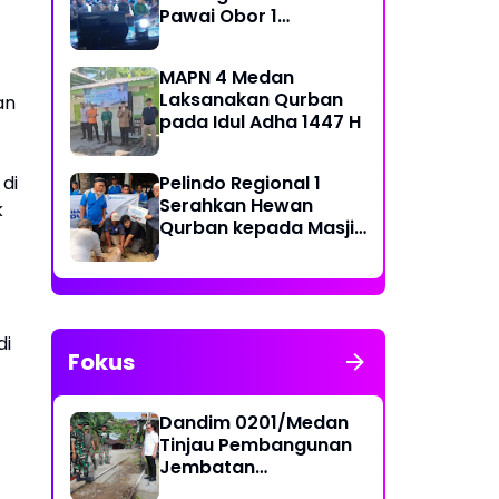
Pawai Obor 1
Muharram 1448 H di
Belawan
MAPN 4 Medan
Laksanakan Qurban
an
pada Idul Adha 1447 H
Pelindo Regional 1
di
Serahkan Hewan
k
Qurban kepada Masjid
Sekitar Pelabuhan
di
Fokus
Dandim 0201/Medan
Tinjau Pembangunan
Jembatan
Penghubung Dua