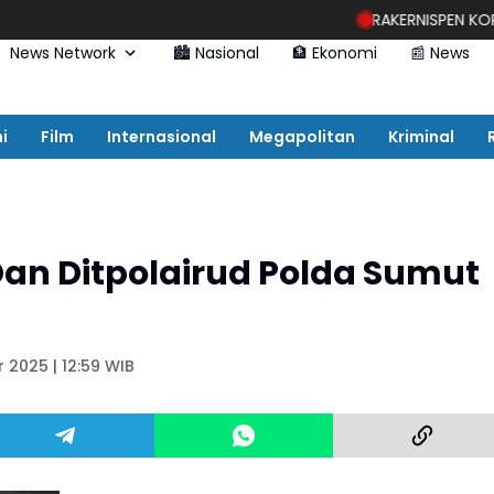
RAKERNISPEN KORMAR PERKUAT K
News Network
🏙️ Nasional
🏦 Ekonomi
📰 News
i
Film
Internasional
Megapolitan
Kriminal
an Ditpolairud Polda Sumut
 2025 | 12:59 WIB