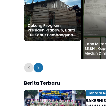
Dukung Program
Presiden Prabowo, Bakti
TNI Kebut Pembangunan
RTLH di Nias Selatan
John Milto
SE.SH : Ka
Medan Dim
dan Tahan
"Liong Khi
Berita Terbaru
Tentara N
RAKERNI
DALAM M