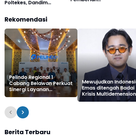
Poltekes, Dandim
Cinderamata Pensiunan
0201/Medan Tingkatkan
Cinta Tanah Air
Rekomendasi
Generasi
Pelindo Regional 1
Mewujudkan Indonesi
Cabang Belawan Perkuat
Emas ditengah Badai
Sinergi Layanan
Krisis Multidemension
Penumpang melalui
Mungkinkah ?
Sosialisasi Standar
Pelayanan
Berita Terbaru