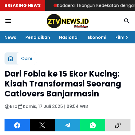
BREAKING NEWS
Kodaeral 1 Bangun Kedekatan dengan Masyarakat
News
Pendidikan
Nasional
Ekonomi
Film
Opini
Dari Fobia ke 15 Ekor Kucing:
Kisah Transformasi Seorang
Catlovers Banjarmasin
Bro
Kamis, 17 Juli 2025 | 09:54 WIB