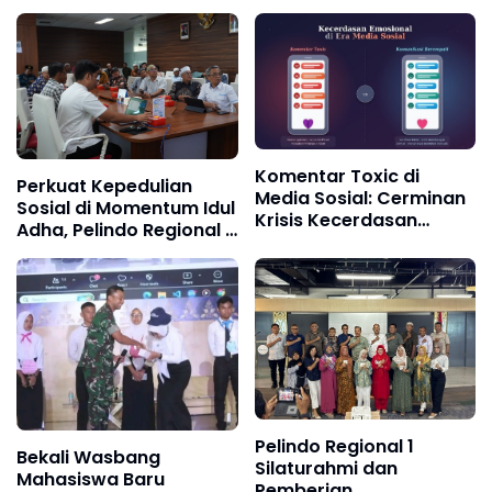
Perkuat Budaya
Keselamatan Kerja
Komentar Toxic di
Perkuat Kepedulian
Media Sosial: Cerminan
Sosial di Momentum Idul
Krisis Kecerdasan
Adha, Pelindo Regional 1
Emosional di Era Digital
Gandeng 33 BKM Masjid
Belawan dan Sekitarnya
Salurkan Hewan Kurban
Pelindo Regional 1
Bekali Wasbang
Silaturahmi dan
Mahasiswa Baru
Pemberian