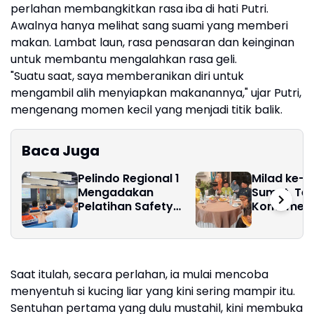
perlahan membangkitkan rasa iba di hati Putri.
Awalnya hanya melihat sang suami yang memberi
makan. Lambat laun, rasa penasaran dan keinginan
untuk membantu mengalahkan rasa geli.
"Suatu saat, saya memberanikan diri untuk
mengambil alih menyiapkan makanannya," ujar Putri,
mengenang momen kecil yang menjadi titik balik.
Baca Juga
Pelindo Regional 1
Milad ke-2
Mengadakan
Sumut, Te
Pelatihan Safety
Komitmen
Awareness untuk
Lestarikan
Perkuat Budaya
Budaya Me
Keselamatan Kerja
Saat itulah, secara perlahan, ia mulai mencoba
menyentuh si kucing liar yang kini sering mampir itu.
Sentuhan pertama yang dulu mustahil, kini membuka