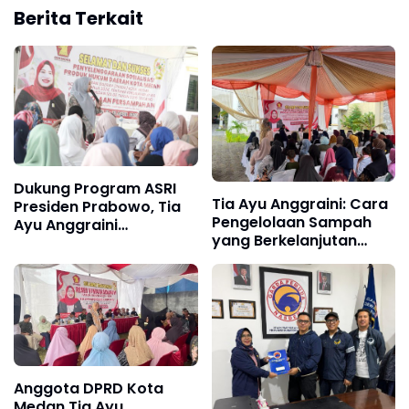
Berita Terkait
Dukung Program ASRI
Tia Ayu Anggraini: Cara
Presiden Prabowo, Tia
Pengelolaan Sampah
Ayu Anggraini
yang Berkelanjutan
Sosialisasikan Perda
Penting Diketahui
Pengelolaan
Masyarakat
Persampahan
Anggota DPRD Kota
Medan Tia Ayu