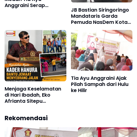
Anggraini Serap
JB Bastian Siringoringo
Aspirasi Masyarakat
Mandataris Garda
pada Reses VI Masa
Pemuda NasDem Kota
Sidang III di Medan
Medan Periode 2026 -
Marelan
2031.
Tia Ayu Anggraini Ajak
Pilah Sampah dari Hulu
Menjaga Keselamatan
ke Hilir
di Hari Ibadah, Eko
Afrianta Sitepu
Instruksikan Kader
Hanura Jadi Relawan
Rekomendasi
Penyebrangan Jemaat