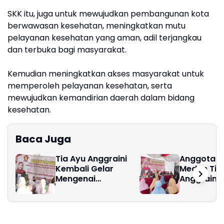
SKK itu, juga untuk mewujudkan pembangunan kota
berwawasan kesehatan, meningkatkan mutu
pelayanan kesehatan yang aman, adil terjangkau
dan terbuka bagi masyarakat.
Kemudian meningkatkan akses masyarakat untuk
memperoleh pelayanan kesehatan, serta
mewujudkan kemandirian daerah dalam bidang
kesehatan.
Baca Juga
Tia Ayu Anggraini
Anggota D
Kembali Gelar
Medan Tia
Mengenai
Anggraini 
Pengelolaan
Aspirasi
Persampahan
Masyaraka
Reses VI 
Sidang III 