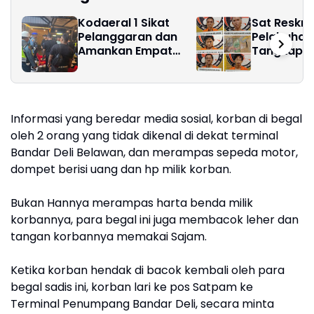
Kodaeral 1 Sikat
Sat Reskri
Pelanggaran dan
Pelabuhan
Amankan Empat
Tangkap Ju
Senjata Tajam
Togel di T
Informasi yang beredar media sosial, korban di begal
oleh 2 orang yang tidak dikenal di dekat terminal
Bandar Deli Belawan, dan merampas sepeda motor,
dompet berisi uang dan hp milik korban.
Bukan Hannya merampas harta benda milik
korbannya, para begal ini juga membacok leher dan
tangan korbannya memakai Sajam.
Ketika korban hendak di bacok kembali oleh para
begal sadis ini, korban lari ke pos Satpam ke
Terminal Penumpang Bandar Deli, secara minta