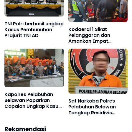
TNI Polri berhasil ungkap
Kodaeral 1 Sikat
Kasus Pembunuhan
Pelanggaran dan
Prajurit TNI AD
Amankan Empat
Senjata Tajam
Kapolres Pelabuhan
Belawan Paparkan
Sat Narkoba Polres
Capaian Ungkap Kasus,
Pelabuhan Belawan
Tegaskan Perang
Tangkap Residivis
terhadap Premanisme
Pengedar Sabu
dan Narkoba
Rekomendasi