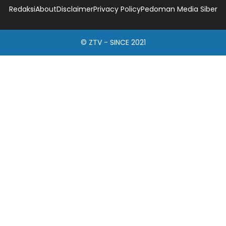
Redaksi
About
Disclaimer
Privacy Policy
Pedoman Media Siber
© ZTV - SINCE 2021