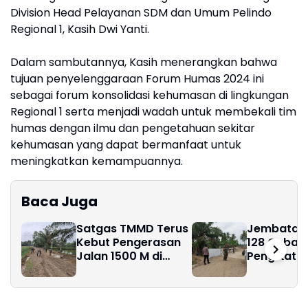
Division Head Pelayanan SDM dan Umum Pelindo
Regional 1, Kasih Dwi Yanti.
Dalam sambutannya, Kasih menerangkan bahwa
tujuan penyelenggaraan Forum Humas 2024 ini
sebagai forum konsolidasi kehumasan di lingkungan
Regional 1 serta menjadi wadah untuk membekali tim
humas dengan ilmu dan pengetahuan sekitar
kehumasan yang dapat bermanfaat untuk
meningkatkan kemampuannya.
Baca Juga
Satgas TMMD Terus
Jembatan
Kebut Pengerasan
128 Geban
Jalan 1500 M di
Pengikat 
Pasar Rawa, Dukung
Masa Dep
Pertumbuhan
Masyarak
Ekonomi Warga