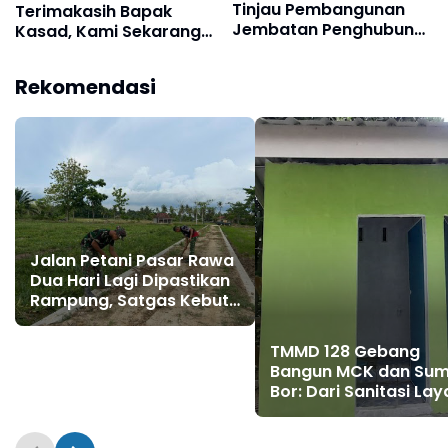
Tinjau Pembangunan
Terimakasih Bapak
Jembatan Penghubung
Kasad, Kami Sekarang
Dua Kecamatan
Miliki Air Bersih
Rekomendasi
Jalan Petani Pasar Rawa
Dua Hari Lagi Dipastikan
Rampung, Satgas Kebut
Pelebaran Jalan
TMMD 128 Gebang
Bangun MCK dan Sum
Bor: Dari Sanitasi Lay
Harapan Baru Warga
Pasar Rawa Tumbuh