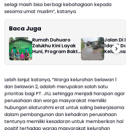
selagi masih bisa berbagi kebahagiaan kepada
sesama umat muslim”, katanya.
Baca Juga
Rumah Duhuaro
Jalan Di l
Zalukhu Kini Layak
1dan 2 Dan
Huni, Program Bakti
Kelurahan
TNI Hadirkan
Medan Mar
Harapan Baru di
Rusak Par
Nias Utara
Ada Perbai
Dinas SDA
Lebih lanjut katanya, “Warga kelurahan belawan 1
Kota Med
dan belawan 2, adalah merupakan salah satu
prioritas bagi PT. JIU, sehingga menjadi harapan agar
perusahaan dan warga masyarakat memiliki
hubungan silaturahmi erat untuk saling bekerjasama
dalam pembangunan dan kehadiran perusahaan
tentunya memiliki kesadaran untuk memberikan hal
positif terhadap warga masyarakat kelurahan