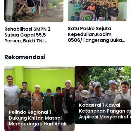
Satu Posko Sejuta
Rehabilitasi SMPN 2
Kepedulian,Kodim
Susua Capai 55,5
0506/Tangerang Buka
Persen, Bakti TNI
Shelter Grab sebagai
Hadirkan Fasilitas
Ruang Komunikasi Baru
Belajar yang Lebih
Rekomendasi
Wujudkan Kamtibmas‎
Layak
Kodaeral 1 Kawal
Ketahanan Pangan d
Pelindo Regional 1
Aspirasi Masyarakat 
Dukung Khitan Massal
Desa Limau Manis ‎
Memperingati Hari Anak
Nasional