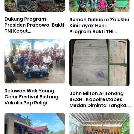
Dukung Program
Rumah Duhuaro Zalukhu
Presiden Prabowo, Bakti
Kini Layak Huni,
TNI Kebut
Program Bakti TNI
Pembangunan RTLH di
Hadirkan Harapan Baru
Nias Selatan
di Nias Utara
Relawan Wak Young
John Milton Aritonang
Gelar Festival Bintang
SE.SH : Kapolrestabes
Vokalis Pop Religi
Medan Diminta Tangkap
dan Tahan Ibu Jimmy
"Liong Khim"