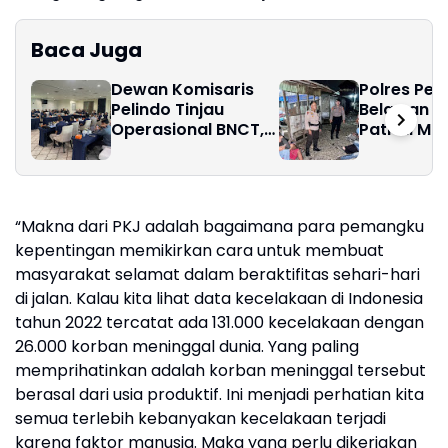
Baca Juga
Dewan Komisaris
Polres Pel
Pelindo Tinjau
Belawan In
Operasional BNCT,
Patroli Ma
Perkuat
Antisipasi
Keselarasan
Gangguan
Strategi dan Kinerja
Kamtibma
Terminal Belawan
“Makna dari PKJ adalah bagaimana para pemangku
kepentingan memikirkan cara untuk membuat
masyarakat selamat dalam beraktifitas sehari-hari
di jalan. Kalau kita lihat data kecelakaan di Indonesia
tahun 2022 tercatat ada 131.000 kecelakaan dengan
26.000 korban meninggal dunia. Yang paling
memprihatinkan adalah korban meninggal tersebut
berasal dari usia produktif. Ini menjadi perhatian kita
semua terlebih kebanyakan kecelakaan terjadi
karena faktor manusia. Maka yang perlu dikerjakan