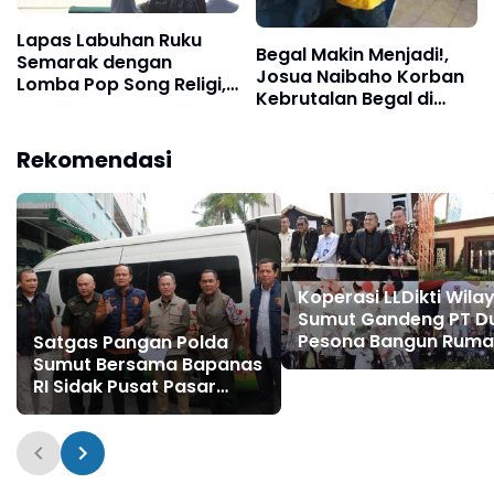
Lapas Labuhan Ruku
Begal Makin Menjadi!,
Semarak dengan
Josua Naibaho Korban
Lomba Pop Song Religi,
Kebrutalan Begal di
Warga Binaan Unjuk
Simpang Sicanang
Bakat dan Semangat
Islami
Rekomendasi
Koperasi LLDikti Wilay
Sumut Gandeng PT D
Pesona Bangun Rum
Satgas Pangan Polda
untuk Dosen
Sumut Bersama Bapanas
RI Sidak Pusat Pasar
Medan, Pastikan Stok
dan Harga Bapokting
Aman