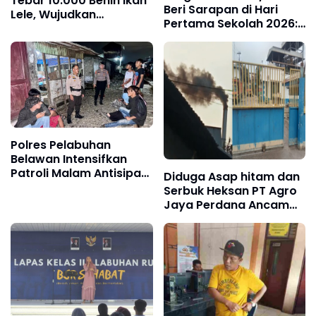
Tebar 10.000 Benih Ikan
Beri Sarapan di Hari
Lele, Wujudkan
Pertama Sekolah 2026:
Kemandirian Warga
Bakar Semangat Anak,
Binaan dan Dukung
Dukung Fokus Belajar
Ketahanan Pangan
Polres Pelabuhan
Belawan Intensifkan
Patroli Malam Antisipasi
Diduga Asap hitam dan
Gangguan Kamtibmas
Serbuk Heksan PT Agro
Jaya Perdana Ancam
Kesehatan Warga
Martubung