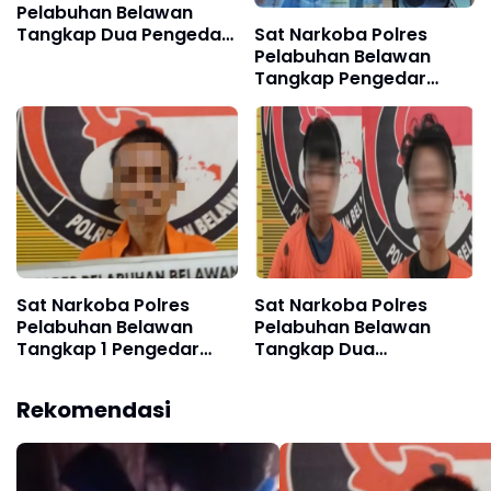
Pelabuhan Belawan
Sat Narkoba Polres
Tangkap Dua Pengedar
Pelabuhan Belawan
Shabu di Medan
Tangkap Pengedar
Marelan
Sabu di Medan Marelan
Sat Narkoba Polres
Sat Narkoba Polres
Pelabuhan Belawan
Pelabuhan Belawan
Tangkap 1 Pengedar
Tangkap Dua
dan 4 Pengguna Shabu
Bersaudara Pengedar
di Labuhan Deli
Sabu di Labuhan Deli
Rekomendasi