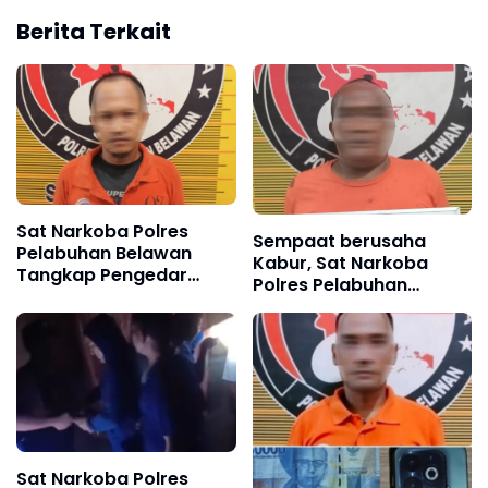
Berita Terkait
Sat Narkoba Polres
Sempaat berusaha
Pelabuhan Belawan
Kabur, Sat Narkoba
Tangkap Pengedar
Polres Pelabuhan
Sabu di Marelan, Sita 10
Belawan Tangkap
Paket Sabu
Medan Deli
Sat Narkoba Polres