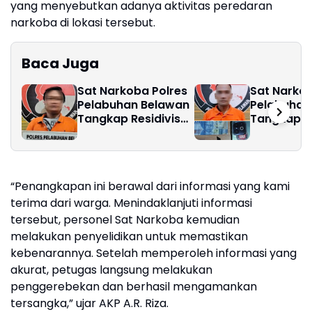
yang menyebutkan adanya aktivitas peredaran
narkoba di lokasi tersebut.
Baca Juga
Sat Narkoba Polres
Sat Narkob
Pelabuhan Belawan
Pelabuhan
Tangkap Residivis
Tangkap P
Pengedar Sabu
Sabu di M
Marelan
“Penangkapan ini berawal dari informasi yang kami
terima dari warga. Menindaklanjuti informasi
tersebut, personel Sat Narkoba kemudian
melakukan penyelidikan untuk memastikan
kebenarannya. Setelah memperoleh informasi yang
akurat, petugas langsung melakukan
penggerebekan dan berhasil mengamankan
tersangka,” ujar AKP A.R. Riza.