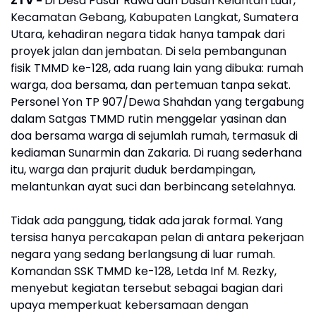
ZTV -
Di Desa Pasar Rawa dan Dusun Kelantan Luar,
Kecamatan Gebang, Kabupaten Langkat, Sumatera
Utara, kehadiran negara tidak hanya tampak dari
proyek jalan dan jembatan. Di sela pembangunan
fisik TMMD ke-128, ada ruang lain yang dibuka: rumah
warga, doa bersama, dan pertemuan tanpa sekat.
Personel Yon TP 907/Dewa Shahdan yang tergabung
dalam Satgas TMMD rutin menggelar yasinan dan
doa bersama warga di sejumlah rumah, termasuk di
kediaman Sunarmin dan Zakaria. Di ruang sederhana
itu, warga dan prajurit duduk berdampingan,
melantunkan ayat suci dan berbincang setelahnya.
Tidak ada panggung, tidak ada jarak formal. Yang
tersisa hanya percakapan pelan di antara pekerjaan
negara yang sedang berlangsung di luar rumah.
Komandan SSK TMMD ke-128, Letda Inf M. Rezky,
menyebut kegiatan tersebut sebagai bagian dari
upaya memperkuat kebersamaan dengan