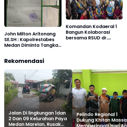
Komandan Kodaeral 1
Bangun Kolaborasi
John Milton Aritonang
bersama RSUD dr.
SE.SH : Kapolrestabes
Pirngadi Medan‎
Medan Diminta Tangkap
dan Tahan Ibu Jimmy
"Liong Khim"
Rekomendasi
Jalan Di lingkungan 1dan
Pelindo Regional 1
2 Dan 09 Kelurahan Paya
Dukung Khitan Massa
Medan Marelan, Rusak
Memperingati Hari A