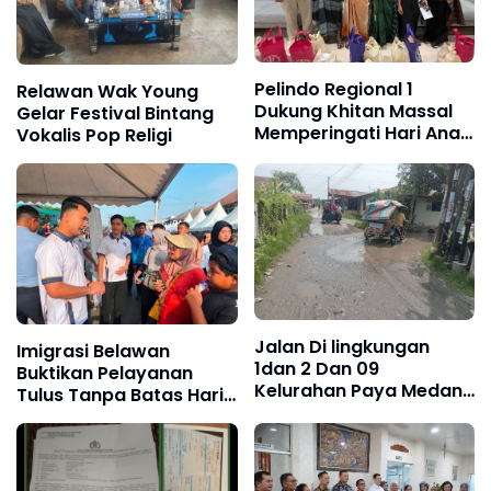
Pelindo Regional 1
Relawan Wak Young
Dukung Khitan Massal
Gelar Festival Bintang
Memperingati Hari Anak
Vokalis Pop Religi
Nasional
Jalan Di lingkungan
Imigrasi Belawan
1dan 2 Dan 09
Buktikan Pelayanan
Kelurahan Paya Medan
Tulus Tanpa Batas Hari
Marelan, Rusak Parah,
Libur
Tanpa Ada Perbaikan
dari Dinas SDABMBK
Kota Medan