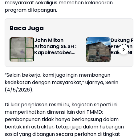
masyarakat sekaligus memohon kelancaran
program di lapangan.
Baca Juga
John Milton
Dukung P
Aritonang SE.SH :
Presiden 
Kapolrestabes
Bakti TNI 
Medan Diminta
Pembangu
Tangkap dan Tahan
di Nias Sel
Ibu Jimmy "Liong
“Selain bekerja, kami juga ingin membangun
Khim"
kedekatan dengan masyarakat,” ujarnya, Senin
(4/5/2026).
Di luar penjelasan resmi itu, kegiatan seperti ini
memperlihatkan dimensi lain dari TMMD:
pembangunan tidak hanya berlangsung dalam
bentuk infrastruktur, tetapi juga dalam hubungan
sosial yang dibangun secara perlahan di tingkat