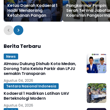
Ketua Daerah Kodaeral 1
Pangkormar Pimpin
Hadir Mendorong
Serah Terima Jabata
Ketahanan Pangan
Koorsmin Pangkorma
dan Kasetum Kormar
Berita Terbaru
News
Almasu Dukung Dishub Kota Medan,
Dorong Tata Kelola Parkir dan LPJU
semakin Transparan
Agustus 04, 2026
Tentara Nasional Indonesia
Kodaeral 1 Hadirkan Latihan UAV
Berteknologi Modern
Agustus 04, 2026