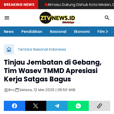
BREAKING NEWS
Almasu Dukung Dishub Kota Medan, Dorong Tat
News
Pendidikan
Nasional
Ekonomi
Film
Tentara Nasional Indonesia
Tinjau Jembatan di Gebang,
Tim Wasev TMMD Apresiasi
Kerja Satgas Bagus
Bro
Selasa, 12 Mei 2026 | 06:50 WIB