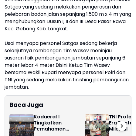
Satgas yang sedang melakukan pengerasan dan
pelebaran badan jalan sepanjang 1.500 m x 4 m yang
menghubungkan Dusun I, II dan III Desa Pasar Rawa
Kec. Gebang Kab. Langkat.
Usai menyapa personel Satgas sedang bekerja
selanjutnya rombongan Tim Wasev meninjau
sasaran fisik pembangunan jembatan sepanjang 6
meter lebar 4 meter.Disini Ketua Tim Wasev
bersama Wakil Bupati menyapa personel Polri dan
TNI yang sedang melakukan finishing pembangunan
jembatan.
Baca Juga
Kodaeral 1
TNI Profesi
Tingkatkan
Era Tanta
Pemahaman
Milenial
Personel Tentang