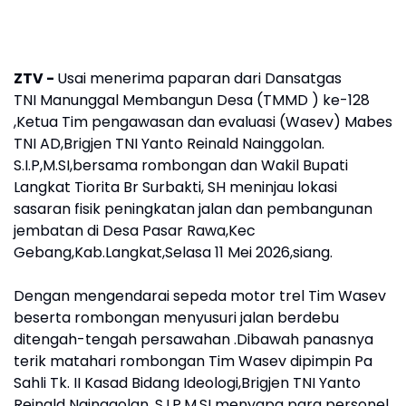
ZTV -
Usai menerima paparan dari Dansatgas
TNI Manunggal Membangun Desa (TMMD ) ke-128
,Ketua Tim pengawasan dan evaluasi (Wasev) Mabes
TNI AD,Brigjen TNI Yanto Reinald Nainggolan.
S.I.P,M.SI,bersama rombongan dan Wakil Bupati
Langkat Tiorita Br Surbakti, SH meninjau lokasi
sasaran fisik peningkatan jalan dan pembangunan
jembatan di Desa Pasar Rawa,Kec
Gebang,Kab.Langkat,Selasa 11 Mei 2026,siang.
Dengan mengendarai sepeda motor trel Tim Wasev
beserta rombongan menyusuri jalan berdebu
ditengah-tengah persawahan .Dibawah panasnya
terik matahari rombongan Tim Wasev dipimpin Pa
Sahli Tk. II Kasad Bidang Ideologi,Brigjen TNI Yanto
Reinald Nainggolan. S.I.P,M.SI menyapa para personel