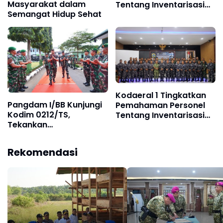
Masyarakat dalam
Tentang Inventarisasi
Semangat Hidup Sehat
dan Pengamanan
Senjata
Kodaeral 1 Tingkatkan
Pangdam I/BB Kunjungi
Pemahaman Personel
Kodim 0212/TS,
Tentang Inventarisasi
Tekankan
dan Pengamanan
Profesionalisme,
Senjata
Kesiapan Fisik, dan
Rekomendasi
Wawasan Teritorial