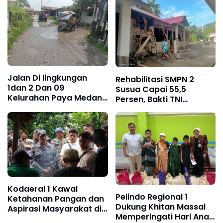
Nias Selatan
Bersama, dan Santunan
Anak Yatim Piatu
Jalan Di lingkungan
Rehabilitasi SMPN 2
1dan 2 Dan 09
Susua Capai 55,5
Kelurahan Paya Medan
Persen, Bakti TNI
Marelan, Rusak Parah,
Hadirkan Fasilitas
Tanpa Ada Perbaikan
Belajar yang Lebih
dari Dinas SDABMBK
Layak
Kota Medan
Kodaeral 1 Kawal
Pelindo Regional 1
Ketahanan Pangan dan
Dukung Khitan Massal
Aspirasi Masyarakat di
Memperingati Hari Anak
Desa Limau Manis ‎