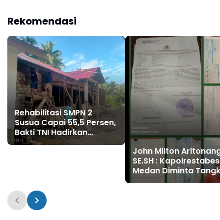
Nasional
Rekomendasi
Rehabilitasi SMPN 2
Susua Capai 55,5 Persen,
Bakti TNI Hadirkan
Fasilitas Belajar yang
John Milton Aritonan
Lebih Layak
SE.SH : Kapolrestabes
Medan Diminta Tang
dan Tahan Ibu Jimmy
"Liong Khim"