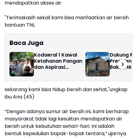
mendapatkan akses air
"Terimakasih sekali kami bisa manfaatkan air bersih
bantuan TNI,
Baca Juga
Kodaeral 1 Kawal
Dukung P
Ketahanan Pangan
Presiden 
dan Aspirasi
Bakti TNI 
Masyarakat di Desa
Pembangu
Limau Manis ‎
di Nias Sel
sekarang kami bisa hidup bersih dan sehat,"ungkap
ibu Ana (45)
“Dengan adanya sumur air bersih ini, kami berharap
masyarakat tidak lagi kesulitan mendapatkan air
bersih untuk kebutuhan sehari-hari. Ini adalah
bentuk kepedulian bapak-bapak tentara,” ujarnya.