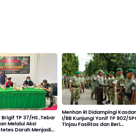
Menhan RI Didampingi Kasd
 Brigif TP 37/HS ,Tebar
I/BB Kunjungi Yonif TP 902/SP
an Melalui Aksi
Tinjau Fasilitas dan Beri
etetes Darah Menjadi
Motivasi Prajurit
 Hidup Bagi Yang