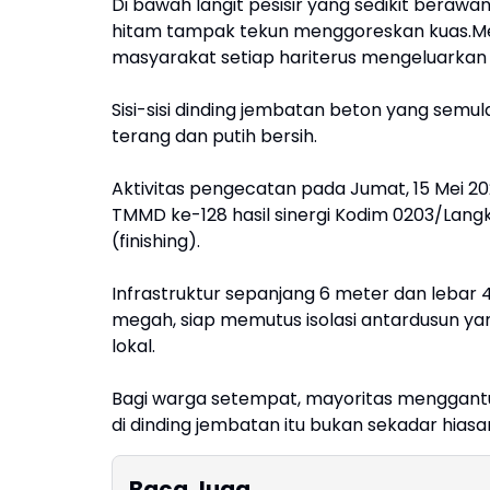
Di bawah langit pesisir yang sedikit berawa
hitam tampak tekun menggoreskan kuas.Mer
masyarakat setiap hariterus mengeluark
Sisi-sisi dinding jembatan beton yang semul
terang dan putih bersih.
​Aktivitas pengecatan pada Jumat, 15 Mei 
TMMD ke-128 hasil sinergi Kodim 0203/Lan
(finishing).
Infrastruktur sepanjang 6 meter dan lebar 4
megah, siap memutus isolasi antardusun 
lokal.
​Bagi warga setempat, mayoritas menggantu
di dinding jembatan itu bukan sekadar hiasan
Baca Juga