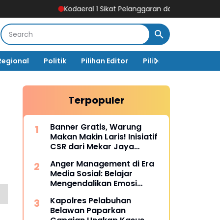
Kodaeral 1 Sikat Pelanggaran dan Amankan Empat Senjata 
Regional
Politik
Pilihan Editor
Pilihan Rakyat
Ja
Terpopuler
Banner Gratis, Warung
Makan Makin Laris! Inisiatif
CSR dari Mekar Jaya
Digiprint dan Mahasiswa
Anger Management di Era
Universitas Siber Asia
Media Sosial: Belajar
Mengendalikan Emosi
Sebelum Menyesal
Kapolres Pelabuhan
Belawan Paparkan