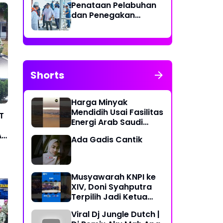
Penataan Pelabuhan
dan Penegakan
Aturan Penggunaan
Sistem Identifikasi
Kapal Otomatis
Shorts
Harga Minyak
Mendidih Usai Fasilitas
T
Energi Arab Saudi
Diserang
A
Ada Gadis Cantik
Musyawarah KNPI ke
XIV, Doni Syahputra
Terpilih Jadi Ketua
KNPI Medan Deli
Viral Dj Jungle Dutch |
Periode 2023-2026