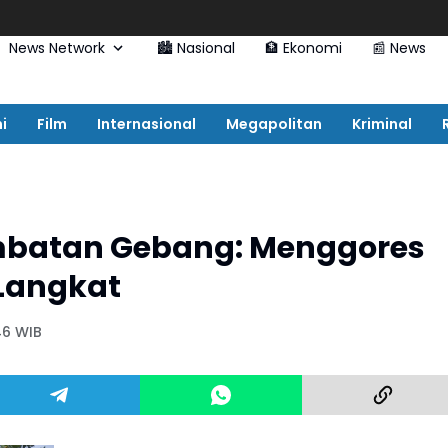
News Network
🏙️ Nasional
🏦 Ekonomi
📰 News
i
Film
Internasional
Megapolitan
Kriminal
embatan Gebang: Menggores
 Langkat
46 WIB