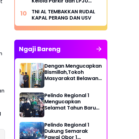
Kelola Parkir dan LPJU
t
semakin Transparan
TNI AL TEMBAKKAN RUDAL
KAPAL PERANG DAN USV
Ngaji Bareng
n
Dengan Mengucapkan
Bismillah,Tokoh
Masyarakat Belawan,
H Irfan Hamidi
an
Meresmikian Musholla
Pelindo Regional 1
Mengucapkan
Selamat Tahun Baru
g
Islam 1 Muharram 1448
H
Pelindo Regional 1
Dukung Semarak
Pawai Obor 1