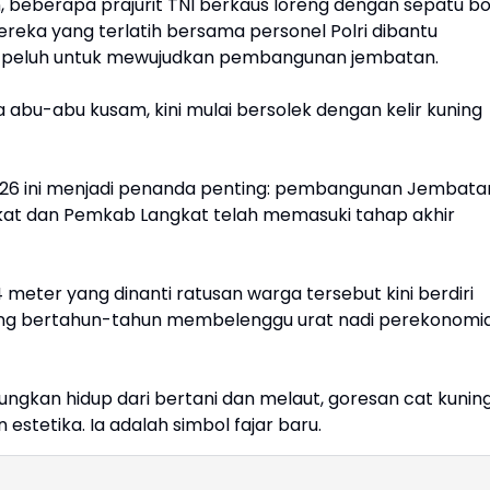
n, beberapa prajurit TNI berkaus loreng dengan sepatu bo
eka yang terlatih bersama personel Polri dibantu
an peluh untuk mewujudkan pembangunan jembatan.
a abu-abu kusam, kini mulai bersolek dengan kelir kuning
2026 ini menjadi penanda penting: pembangunan Jembata
gkat dan Pemkab Langkat telah memasuki tahap akhir
 meter yang dinanti ratusan warga tersebut kini berdiri
yang bertahun-tahun membelenggu urat nadi perekonomi
ngkan hidup dari bertani dan melaut, goresan cat kunin
 estetika. Ia adalah simbol fajar baru.