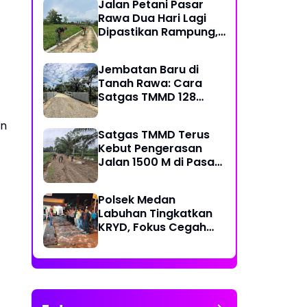
Jalan Petani Pasar
Rawa Dua Hari Lagi
Dipastikan Rampung,
Satgas Kebut
Pelebaran Jalan
Jembatan Baru di
Tanah Rawa: Cara
Satgas TMMD 128
Mengunci Target Akhir
an
Satgas TMMD Terus
Kebut Pengerasan
Jalan 1500 M di Pasar
Rawa, Dukung
Pertumbuhan Ekonomi
Polsek Medan
Warga
Labuhan Tingkatkan
KRYD, Fokus Cegah
Tawuran, Geng Motor
dan Balap Liar