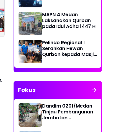
Muharram 1448 H di
Belawan
Hari Hutan Nasional,
Menhan RI
MAPN 4 Medan
Korem
Didampingi Kasd
Laksanakan Qurban
052/Wijayakrama
I/BB Kunjungi Yonif
pada Idul Adha 1447 H
Tanam 2.000 Pohon
TP 902/SPG, Tinjau
Sebagai "Kado
Fasilitas dan Beri
untuk Indonesia"
Motivasi Prajurit
Pelindo Regional 1
Serahkan Hewan
Qurban kepada Masjid
Sekitar Pelabuhan
.
Fokus
Dandim 0201/Medan
Tinjau Pembangunan
Jembatan
Penghubung Dua
Kecamatan