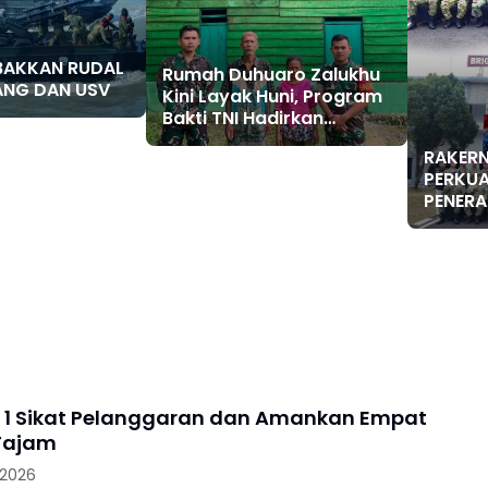
MBAKKAN RUDAL
Rumah Duhuaro Zalukhu
ANG DAN USV
Kini Layak Huni, Program
Bakti TNI Hadirkan
Harapan Baru di Nias
RAKERN
Utara
PERKUA
PENER
MENGH
RUANG 
 1 Sikat Pelanggaran dan Amankan Empat
Tajam
 2026