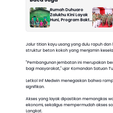
Rumah Duhuaro
Zalukhu Kini Layak
Huni, Program Bakti
TNI Hadirkan
Harapan Baru di
Nias Utara
Jalur titian kayu usang yang dulu rapuh dan
struktur beton kokoh yang menjamin kesel
​"Pembangunan jembatan ini merupakan be
bagi masyarakat," ujar Komandan Satuan Tu
​Letkol Inf Medwin menegaskan bahwa ram
signifikan.
Akses yang layak dipastikan memangkas wa
ekonomi, sekaligus mempermudah akses sosi
Langkat.