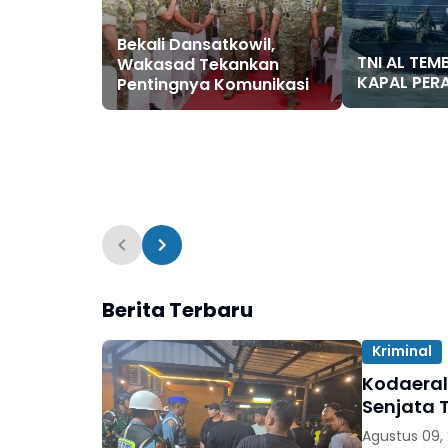
Bekali Dansatkowil,
TNI AL TE
Wakasad Tekankan
KAPAL PER
Pentingnya Komunikasi
Berita Terbaru
Kriminal
Kodaeral
Senjata 
Agustus 09,