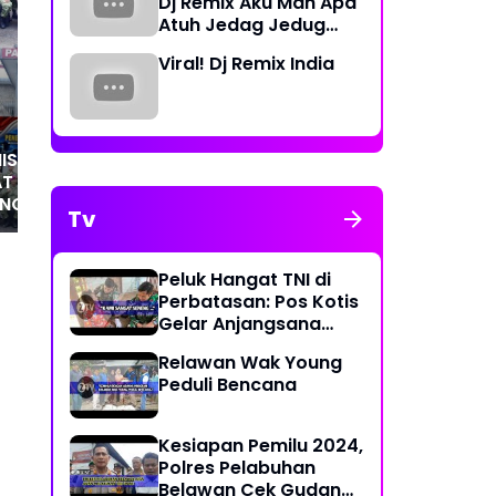
Dj Remix Aku Mah Apa
Menko Pangan RI Bekali
HUT
Atuh Jedag Jedug
Pasis Seskoad Wawasan
,Te
Terbaru
Ketahanan Nasional
Aks
Viral! Dj Remix India
Me
Ba
ISPEN KORMAR
T KAPABILITAS
ANGAN DALAM
Tv
ADAPI DINAMIKA
DIGITAL
Peluk Hangat TNI di
Perbatasan: Pos Kotis
Gelar Anjangsana
Penuh Kasih
Relawan Wak Young
Peduli Bencana
Kesiapan Pemilu 2024,
Polres Pelabuhan
Belawan Cek Gudang