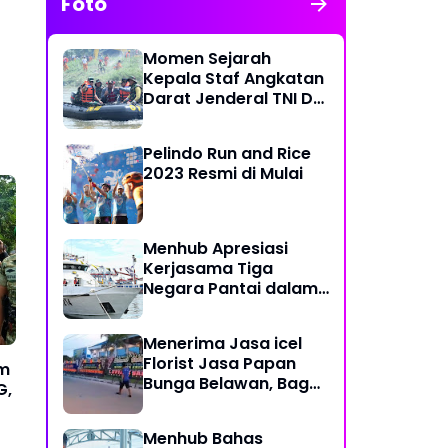
Foto
Momen Sejarah
Kepala Staf Angkatan
Darat Jenderal TNI Dr
Dudung Abdurachman
di Medan Labuhan
Pelindo Run and Rice
2023 Resmi di Mulai
Menhub Apresiasi
Kerjasama Tiga
Negara Pantai dalam
Penanggulangan
Pencemaran Minyak di
Menerima Jasa icel
Laut
Florist Jasa Papan
am
Bunga Belawan, Bagus
G,
dan Karya Seni
Menhub Bahas