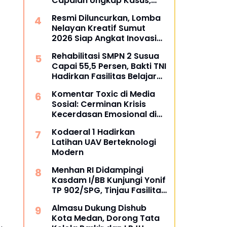
Capaian Ungkap Kasus,
Tegaskan Perang terhadap
Resmi Diluncurkan, Lomba
Premanisme dan Narkoba
Nelayan Kreatif Sumut
2026 Siap Angkat Inovasi
dan Potensi Pesisir
Rehabilitasi SMPN 2 Susua
Capai 55,5 Persen, Bakti TNI
Hadirkan Fasilitas Belajar
yang Lebih Layak
Komentar Toxic di Media
Sosial: Cerminan Krisis
Kecerdasan Emosional di
Era Digital
Kodaeral 1 Hadirkan
Latihan UAV Berteknologi
Modern
Menhan RI Didampingi
Kasdam I/BB Kunjungi Yonif
TP 902/SPG, Tinjau Fasilitas
dan Beri Motivasi Prajurit
Almasu Dukung Dishub
Kota Medan, Dorong Tata