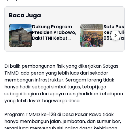
Baca Juga
Dukung Program
Satu Posko
Presiden Prabowo,
Kepedulia
Bakti TNI Kebut
0506/Tan
Pembangunan RTLH
Buka Shelt
di Nias Selatan
sebagai R
Komunikas
Wujudkan
Di balik pembangunan fisik yang dikerjakan Satgas
Kamtibmas
TMMD, ada peran yang lebih luas dari sekadar
membangun infrastruktur. Seragam loreng tidak
hanya hadir sebagai simbol tugas, tetapi juga
sebagai bagian dari upaya menghadirkan kehidupan
yang lebih layak bagi warga desa.
Program TMMD ke-128 di Desa Pasar Rawa tidak
hanya membangun jalan, jembatan, dan sumur bor,
tetapi juga menyentuh sisi paling dasar kehidupan