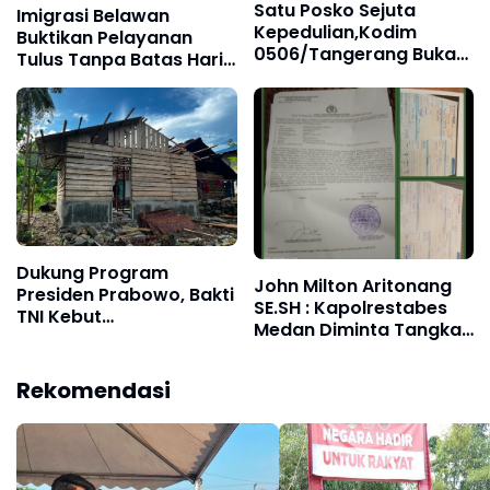
Satu Posko Sejuta
Imigrasi Belawan
Kepedulian,Kodim
Buktikan Pelayanan
0506/Tangerang Buka
Tulus Tanpa Batas Hari
Shelter Grab sebagai
Libur
Ruang Komunikasi Baru
Wujudkan Kamtibmas‎
Dukung Program
John Milton Aritonang
Presiden Prabowo, Bakti
SE.SH : Kapolrestabes
TNI Kebut
Medan Diminta Tangkap
Pembangunan RTLH di
dan Tahan Ibu Jimmy
Nias Selatan
"Liong Khim"
Rekomendasi