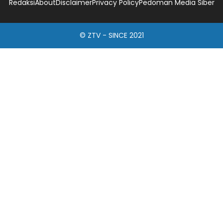
Redaksi
About
Disclaimer
Privacy Policy
Pedoman Media Siber
© ZTV - SINCE 2021