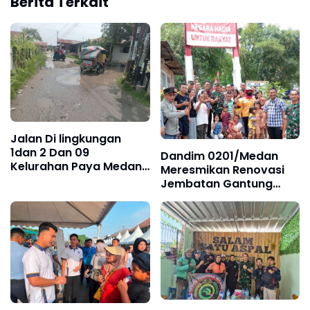
Berita Terkait
Jalan Di lingkungan
1dan 2 Dan 09
Dandim 0201/Medan
Kelurahan Paya Medan
Meresmikan Renovasi
Marelan, Rusak Parah,
Jembatan Gantung
Tanpa Ada Perbaikan
Panigara, Akses Warga
dari Dinas SDABMBK
Polonia Kembali Lancar
Kota Medan