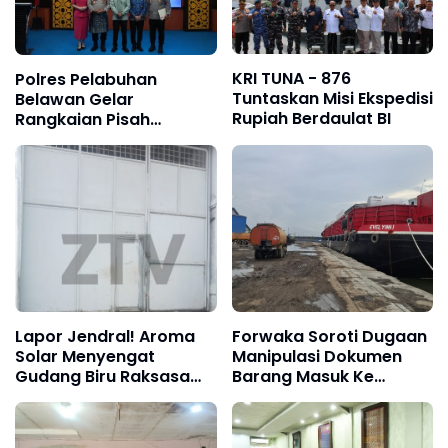
KRI TUNA - 876
Polres Pelabuhan
Tuntaskan Misi Ekspedisi
Belawan Gelar
Rupiah Berdaulat BI
Rangkaian Pisah
Sambut Kapolres, AKBP
Aditya S.P. Sembiring
Resmi Jabat Kapolres
Pelabuhan Belawan
Lapor Jendral! Aroma
Forwaka Soroti Dugaan
Solar Menyengat
Manipulasi Dokumen
Gudang Biru Raksasa
Barang Masuk Ke
Tepi Laut Diduga Jadi
Belawan, Rugikan
Markas “Siong Minyak”
Negara Ratusan Juta
Jalur Perairan dan
Dan Minta Kajari Periksa