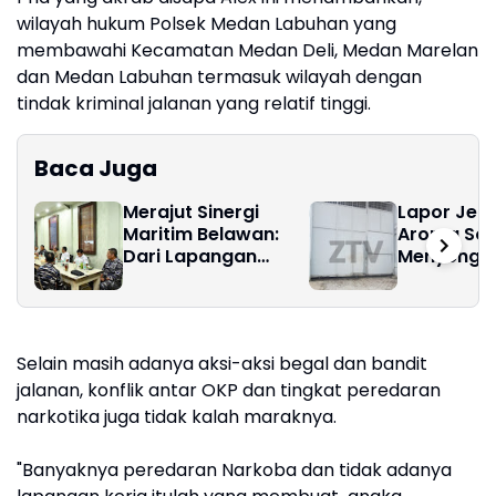
wilayah hukum Polsek Medan Labuhan yang
membawahi Kecamatan Medan Deli, Medan Marelan
dan Medan Labuhan termasuk wilayah dengan
tindak kriminal jalanan yang relatif tinggi.
Baca Juga
Merajut Sinergi
Lapor Jend
Maritim Belawan:
Aroma Sol
Dari Lapangan
Menyenga
Sepak Bola Hingga
Biru Raksa
Keamanan Selat
Laut Didug
Malaka
Markas “S
Minyak” Ja
Selain masih adanya aksi-aksi begal dan bandit
Perairan d
Ilegal
jalanan, konflik antar OKP dan tingkat peredaran
narkotika juga tidak kalah maraknya.
"Banyaknya peredaran Narkoba dan tidak adanya