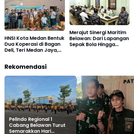
Bunker Ilegal
PT Barokah dan PT Bona
Bahari
Merajut Sinergi Maritim
HNSI Kota Medan Bentuk
Belawan: Dari Lapangan
Dua Koperasi di Bagan
Sepak Bola Hingga
Deli, Teri Medan Jaya,
Keamanan Selat Malaka
Karya Nelayan
Sejahtera, Munuju
Rekomendasi
Nelayan Yang Lebih
Mandiri
Pelindo Regional 1
Cabang Belawan Turut
Semarakkan Hari