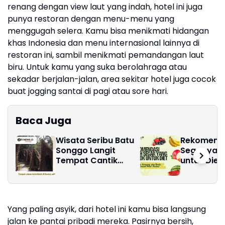
renang dengan view laut yang indah, hotel ini juga
punya restoran dengan menu-menu yang
menggugah selera. Kamu bisa menikmati hidangan
khas Indonesia dan menu internasional lainnya di
restoran ini, sambil menikmati pemandangan laut
biru. Untuk kamu yang suka berolahraga atau
sekadar berjalan-jalan, area sekitar hotel juga cocok
buat jogging santai di pagi atau sore hari.
Baca Juga
Wisata Seribu Batu
Rekomenda
Songgo Langit
Segar yan
Tempat Cantik
untuk Diet,
untuk Berlibur di
Kenyang d
Yogyakarta
Turunkan 
Badan!
Yang paling asyik, dari hotel ini kamu bisa langsung
jalan ke pantai pribadi mereka. Pasirnya bersih,