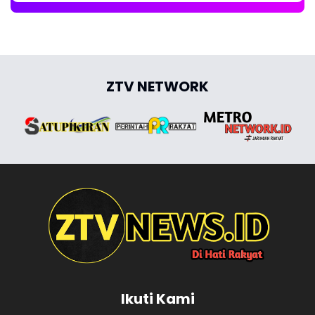
Ikuti Kami
Redaksi
About
Disclaimer
Privacy Policy
Pedoman Media Siber
© ZTV - SINCE 2021