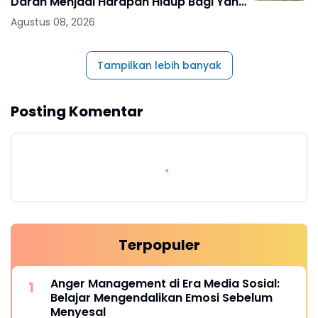
Darah Menjadi Harapan Hidup Bagi Yang
Membutuhkan
Agustus 08, 2026
Tampilkan lebih banyak
Posting Komentar
Terpopuler
Anger Management di Era Media Sosial:
Belajar Mengendalikan Emosi Sebelum
Menyesal