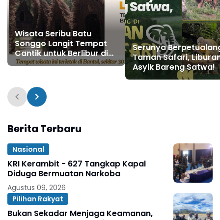
Wisata Seribu Batu
Songgo Langit Tempat
Serunya Berpetualang
Cantik untuk Berlibur di
Taman Safari, Libura
Yogyakarta
Asyik Bareng Satwa!
Berita Terbaru
Nasional
KRI Kerambit - 627 Tangkap Kapal
Diduga Bermuatan Narkoba
Agustus 09, 2026
Pilihan Rakyat
Bukan Sekadar Menjaga Keamanan,