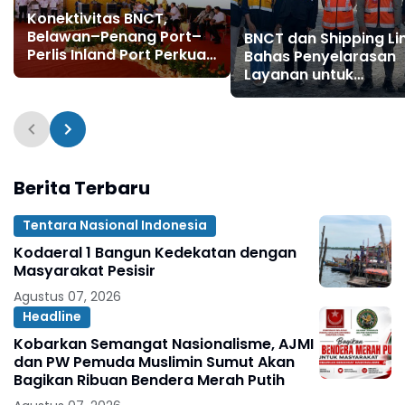
Konektivitas BNCT,
Belawan–Penang Port–
BNCT dan Shipping Li
Perlis Inland Port Perkuat
Bahas Penyelarasan
Rantai Pasok Kawasan
Layanan untuk
Mendukung Kelancar
Arus Logistik
Berita Terbaru
Tentara Nasional Indonesia
Kodaeral 1 Bangun Kedekatan dengan
Masyarakat Pesisir ‎
Agustus 07, 2026
Headline
Kobarkan Semangat Nasionalisme, AJMI
dan PW Pemuda Muslimin Sumut Akan
Bagikan Ribuan Bendera Merah Putih