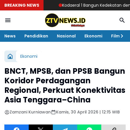
BREAKING NEWS
Kodaeral 1 Bangun Kedekatan dengan Masya
News
Pendidikan
Nasional
Ekonomi
Film
Ekonomi
BNCT, MPSB, dan PPSB Bangun
Koridor Perdagangan
Regional, Perkuat Konektivitas
Asia Tenggara–China
Zamzani Kurniawan
Kamis, 30 April 2026 | 12:15 WIB