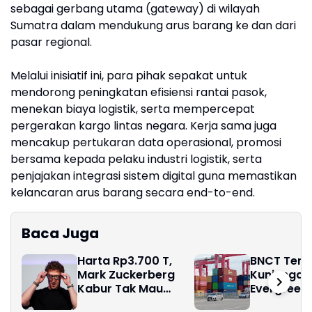
sebagai gerbang utama (gateway) di wilayah
Sumatra dalam mendukung arus barang ke dan dari
pasar regional.
Melalui inisiatif ini, para pihak sepakat untuk
mendorong peningkatan efisiensi rantai pasok,
menekan biaya logistik, serta mempercepat
pergerakan kargo lintas negara. Kerja sama juga
mencakup pertukaran data operasional, promosi
bersama kepada pelaku industri logistik, serta
penjajakan integrasi sistem digital guna memastikan
kelancaran arus barang secara end-to-end.
Baca Juga
Harta Rp3.700 T,
BNCT Teri
Mark Zuckerberg
Kunjungan
Kabur Tak Mau
Evergreen 
Bayar Pajak Orang
Agent Indo