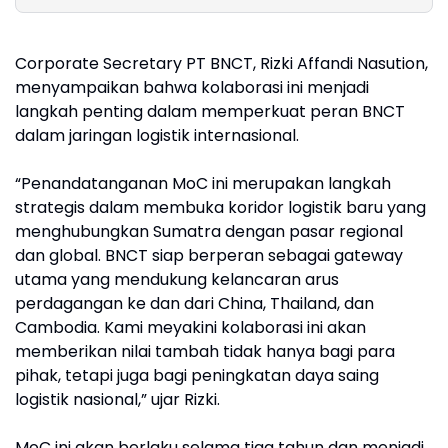
Kaya
Perkuat Ko
Layanan T
Corporate Secretary PT BNCT, Rizki Affandi Nasution,
menyampaikan bahwa kolaborasi ini menjadi
langkah penting dalam memperkuat peran BNCT
dalam jaringan logistik internasional.
“Penandatanganan MoC ini merupakan langkah
strategis dalam membuka koridor logistik baru yang
menghubungkan Sumatra dengan pasar regional
dan global. BNCT siap berperan sebagai gateway
utama yang mendukung kelancaran arus
perdagangan ke dan dari China, Thailand, dan
Cambodia. Kami meyakini kolaborasi ini akan
memberikan nilai tambah tidak hanya bagi para
pihak, tetapi juga bagi peningkatan daya saing
logistik nasional,” ujar Rizki.
MoC ini akan berlaku selama tiga tahun dan menjadi