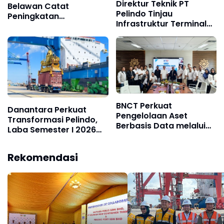
Direktur Teknik PT
Belawan Catat
Pelindo Tinjau
Peningkatan
Infrastruktur Terminal
Pertumbuhan Arus
Peti Kemas di Belawan
Curah Kering pada
Semester I 2026
BNCT Perkuat
Danantara Perkuat
Pengelolaan Aset
Transformasi Pelindo,
Berbasis Data melalui
Laba Semester I 2026
Implementasi IBM
Tumbuh 60%
MAXIMO
Rekomendasi