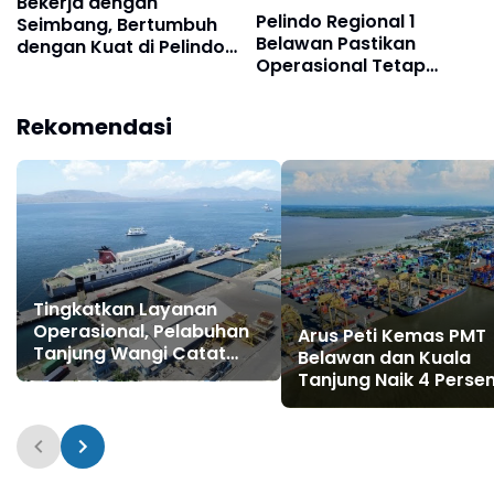
Bekerja dengan
Pelindo Regional 1
Seimbang, Bertumbuh
Belawan Pastikan
dengan Kuat di Pelindo
Operasional Tetap
Multi Terminal
Optimal Layani
Pengguna Jasa
Rekomendasi
Tingkatkan Layanan
Operasional, Pelabuhan
Arus Peti Kemas PMT
Tanjung Wangi Catat
Belawan dan Kuala
Pertumbuhan Positif
Tanjung Naik 4 Perse
pada Semester I – 2026
Pada Semester I Tah
2026