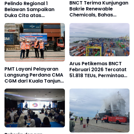
BNCT Terima Kunjungan
Pelindo Regional 1
Bakrie Renewable
Belawan Sampaikan
Chemicals, Bahas
Duka Cita atas
Optimalisasi Proses
Meninggalnya Calon
Logistik
Penumpang KM Kelud
Arus Petikemas BNCT
PMT Layani Pelayaran
Februari 2026 Tercatat
Langsung Perdana CMA
51.818 TEUs, Permintaan
CGM dari Kuala Tanjung
Awal Tahun Tetap
ke China Selatan
Terjaga