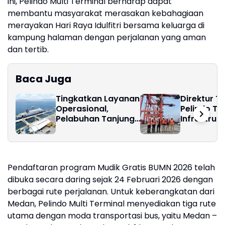
ini, Pelindo Multi Terminal berharap dapat
membantu masyarakat merasakan kebahagiaan
merayakan Hari Raya Idulfitri bersama keluarga di
kampung halaman dengan perjalanan yang aman
dan tertib.
Baca Juga
Tingkatkan Layanan
Direktur T
Operasional,
Pelindo Tin
Pelabuhan Tanjung
Infrastrukt
Wangi Catat
Terminal P
Pertumbuhan Positif
di Belawan
pada Semester I –
2026
Pendaftaran program Mudik Gratis BUMN 2026 telah
dibuka secara daring sejak 24 Februari 2026 dengan
berbagai rute perjalanan. Untuk keberangkatan dari
Medan, Pelindo Multi Terminal menyediakan tiga rute
utama dengan moda transportasi bus, yaitu Medan –