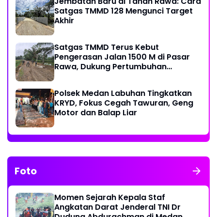
Jembatan Baru di Tanah Rawa: Cara
Satgas TMMD 128 Mengunci Target
Akhir
Satgas TMMD Terus Kebut
Pengerasan Jalan 1500 M di Pasar
Rawa, Dukung Pertumbuhan
Ekonomi Warga
Polsek Medan Labuhan Tingkatkan
KRYD, Fokus Cegah Tawuran, Geng
Motor dan Balap Liar
Foto
Momen Sejarah Kepala Staf
Angkatan Darat Jenderal TNI Dr
Dudung Abdurachman di Medan