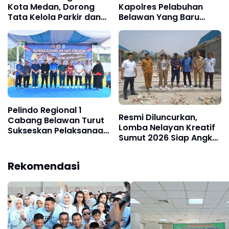
Kota Medan, Dorong
Kapolres Pelabuhan
Tata Kelola Parkir dan
Belawan Yang Baru
LPJU semakin
Serius Berantas
Transparan
Peredaran Narkoba
Pelindo Regional 1
Resmi Diluncurkan,
Cabang Belawan Turut
Lomba Nelayan Kreatif
Sukseskan Pelaksanaan
Sumut 2026 Siap Angkat
Car Free Day Perdana di
Inovasi dan Potensi
Belawan
Pesisir
Rekomendasi