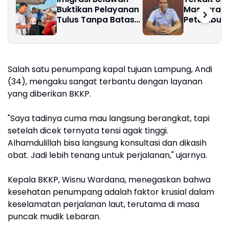
Buktikan Pelayanan
Masyaraka
Tulus Tanpa Batas
Petumbuka
Hari Libur
Kepala De
Zulhifan S
Berikan Kla
Salah satu penumpang kapal tujuan Lampung, Andi
(34), mengaku sangat terbantu dengan layanan
yang diberikan BKKP.
"Saya tadinya cuma mau langsung berangkat, tapi
setelah dicek ternyata tensi agak tinggi.
Alhamdulillah bisa langsung konsultasi dan dikasih
obat. Jadi lebih tenang untuk perjalanan," ujarnya.
Kepala BKKP, Wisnu Wardana, menegaskan bahwa
kesehatan penumpang adalah faktor krusial dalam
keselamatan perjalanan laut, terutama di masa
puncak mudik Lebaran.