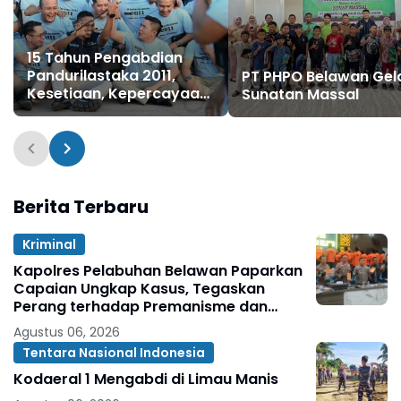
15 Tahun Pengabdian
Pandurilastaka 2011,
PT PHPO Belawan Gel
Kesetiaan, Kepercayaan,
Sunatan Massal
dan Kebersamaan Tetap
Terjaga
Berita Terbaru
Kriminal
Kapolres Pelabuhan Belawan Paparkan
Capaian Ungkap Kasus, Tegaskan
Perang terhadap Premanisme dan
Narkoba
Agustus 06, 2026
Tentara Nasional Indonesia
Kodaeral 1 Mengabdi di Limau Manis