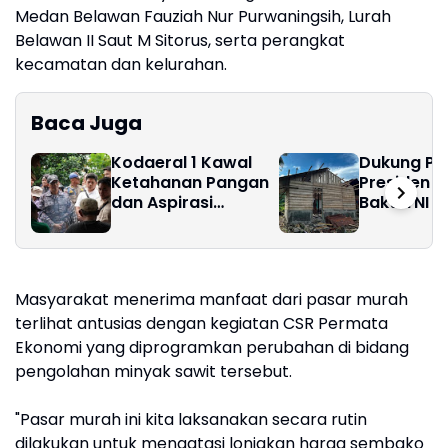
Medan Belawan Fauziah Nur Purwaningsih, Lurah
Belawan II Saut M Sitorus, serta perangkat
kecamatan dan kelurahan.
Baca Juga
Kodaeral 1 Kawal
Dukung P
Ketahanan Pangan
Presiden 
dan Aspirasi
Bakti TNI 
Masyarakat di Desa
Pembangu
Limau Manis ‎
di Nias Sel
Masyarakat menerima manfaat dari pasar murah
terlihat antusias dengan kegiatan CSR Permata
Ekonomi yang diprogramkan perubahan di bidang
pengolahan minyak sawit tersebut.
"Pasar murah ini kita laksanakan secara rutin
dilakukan untuk mengatasi lonjakan harga sembako