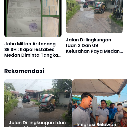
Wujudkan Kamtibmas‎
Jalan Di lingkungan
John Milton Aritonang
1dan 2 Dan 09
SE.SH : Kapolrestabes
Kelurahan Paya Medan
Medan Diminta Tangkap
Marelan, Rusak Parah,
dan Tahan Ibu Jimmy
Tanpa Ada Perbaikan
"Liong Khim"
dari Dinas SDABMBK
Rekomendasi
Kota Medan
Jalan Di lingkungan 1dan
Imigrasi Belawan