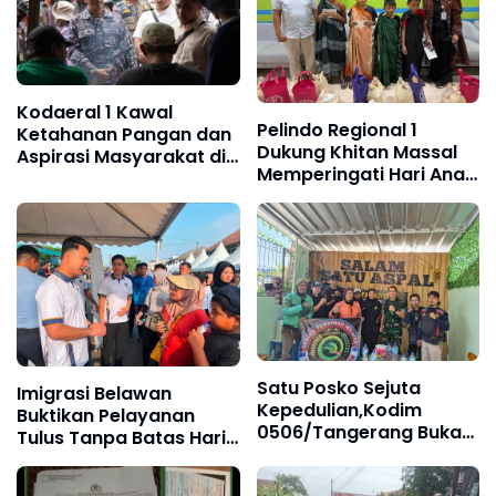
Kodaeral 1 Kawal
Pelindo Regional 1
Ketahanan Pangan dan
Dukung Khitan Massal
Aspirasi Masyarakat di
Memperingati Hari Anak
Desa Limau Manis ‎
Nasional
Satu Posko Sejuta
Imigrasi Belawan
Kepedulian,Kodim
Buktikan Pelayanan
0506/Tangerang Buka
Tulus Tanpa Batas Hari
Shelter Grab sebagai
Libur
Ruang Komunikasi Baru