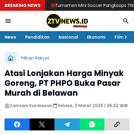
BREAKING NEWS
Turnamen Mini Soccer Pangkoops TNI Habem
News
Pendidikan
Nasional
Ekonomi
Film
Pilihan Rakyat
Atasi Lonjakan Harga Minyak
Goreng, PT PHPO Buka Pasar
Murah di Belawan
Zamzani Kurniawan
Selasa, 3 Maret 2026 | 06:32 WIB