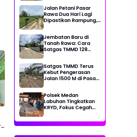
Kecamatan
Jalan Petani Pasar
Rawa Dua Hari Lagi
Dipastikan Rampung,
Satgas Kebut
Pelebaran Jalan
Jembatan Baru di
Tanah Rawa: Cara
Satgas TMMD 128
Mengunci Target Akhir
Satgas TMMD Terus
Kebut Pengerasan
Jalan 1500 M di Pasar
Rawa, Dukung
Pertumbuhan Ekonomi
Polsek Medan
Warga
Labuhan Tingkatkan
KRYD, Fokus Cegah
Tawuran, Geng Motor
dan Balap Liar
r