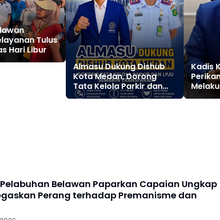
elawan
elayanan Tulus
s Hari Libur
Almasu Dukung Dishub
Kadis 
Kota Medan, Dorong
Perika
Tata Kelola Parkir dan
Melaku
LPJU semakin
Transparan
 Pelabuhan Belawan Paparkan Capaian Ungkap
egaskan Perang terhadap Premanisme dan