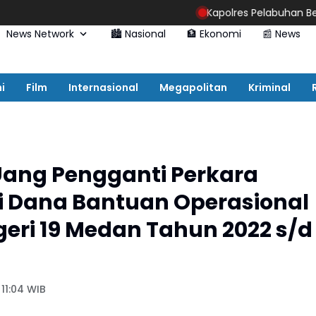
Kapolres Pelabuhan Belawan Papark
News Network
🏙️ Nasional
🏦 Ekonomi
📰 News
i
Film
Internasional
Megapolitan
Kriminal
 Uang Pengganti Perkara
i Dana Bantuan Operasional
eri 19 Medan Tahun 2022 s/d
 11:04 WIB