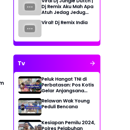
Viral Dj Jungle Dutch |
Periode 2023-2026
Dj Remix Aku Mah Apa
Atuh Jedag Jedug
Terbaru
Viral! Dj Remix India
Tv
Peluk Hangat TNI di
am
Perbatasan: Pos Kotis
Gelar Anjangsana
Penuh Kasih
Relawan Wak Young
Peduli Bencana
Kesiapan Pemilu 2024,
Polres Pelabuhan