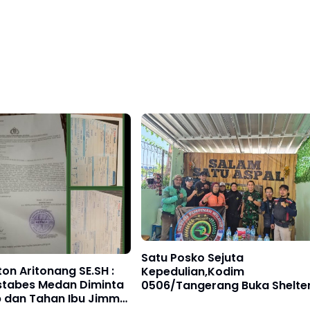
Satu Posko Sejuta
ton Aritonang SE.SH :
Kepedulian,Kodim
stabes Medan Diminta
0506/Tangerang Buka Shelte
 dan Tahan Ibu Jimmy
Grab sebagai Ruang