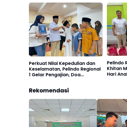
"Liong K
SDABMBK Kota Medan
Pelindo 
Perkuat Nilai Kepedulian dan
Khitan 
Keselamatan, Pelindo Regional
Hari Ana
1 Gelar Pengajian, Doa
Bersama, dan Santunan Anak
Yatim Piatu
Rekomendasi