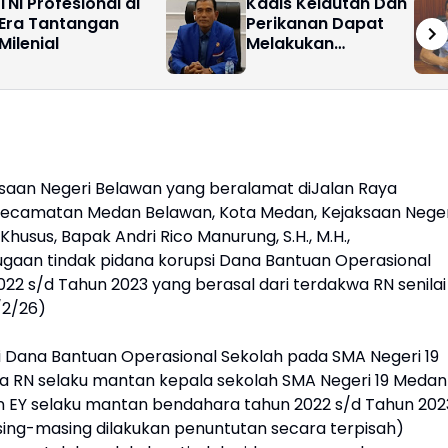
TNI Profesional di
Kadis Kelautan Dan
Era Tantangan
Perikanan Dapat
Milenial
Melakukan
Perubahan
ksaan Negeri Belawan yang beralamat diJalan Raya
 Kecamatan Medan Belawan, Kota Medan, Kejaksaan Neger
Khusus, Bapak Andri Rico Manurung, S.H., M.H.,
gaan tindak pidana korupsi Dana Bantuan Operasional
22 s/d Tahun 2023 yang berasal dari terdakwa RN senilai
/2/26)
i Dana Bantuan Operasional Sekolah pada SMA Negeri 19
a RN selaku mantan kepala sekolah SMA Negeri 19 Medan
 EY selaku mantan bendahara tahun 2022 s/d Tahun 202
sing-masing dilakukan penuntutan secara terpisah)