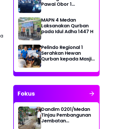
Pawai Obor 1
Muharram 1448 H di
Belawan
MAPN 4 Medan
Laksanakan Qurban
pada Idul Adha 1447 H
na
Pelindo Regional 1
Serahkan Hewan
Qurban kepada Masjid
Sekitar Pelabuhan
Fokus
Dandim 0201/Medan
Tinjau Pembangunan
Jembatan
Penghubung Dua