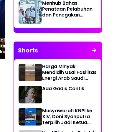
Menhub Bahas
TNI Profesional di Era
Pan
Penataan Pelabuhan
Tantangan Milenial
Kes
dan Penegakan
da
Aturan Penggunaan
Te
Sistem Identifikasi
Kapal Otomatis
Kelautan Dan
nan Dapat
Shorts
kan Perubahan
Harga Minyak
Mendidih Usai Fasilitas
Energi Arab Saudi
Diserang
Ada Gadis Cantik
Musyawarah KNPI ke
XIV, Doni Syahputra
Terpilih Jadi Ketua
KNPI Medan Deli