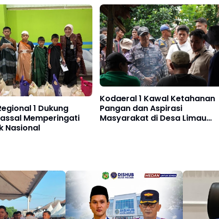
him"
Komunikasi Baru Wujudkan
Kamtibmas‎
Kodaeral 1 Kawal Ketahanan
Pangan dan Aspirasi
Regional 1 Dukung
Masyarakat di Desa Limau
Massal Memperingati
Manis ‎
k Nasional