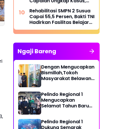
Capaian Ungkap Kasus,
Terkait Unjuk Rasa
Praktisi Hukum
Tegaskan Perang terhadap
Masyarakat di
Minta Kapolres
Rehabilitasi SMPN 2 Susua
Premanisme dan Narkoba
Petumbukan,
Pelabuhan Belawa
Capai 55,5 Persen, Bakti TNI
Kepala Desa
Yang Baru Serius
Hadirkan Fasilitas Belajar
Zulhifan Saragih
Berantas Peredar
yang Lebih Layak
Berikan Klarifikasi
Narkoba
Ngaji Bareng
i
Dengan Mengucapkan
Bismillah,Tokoh
Masyarakat Belawan,
H Irfan Hamidi
Meresmikian Musholla
Pelindo Regional 1
Mengucapkan
Selamat Tahun Baru
Islam 1 Muharram 1448
3,
H
Pelindo Regional 1
Dukung Semarak