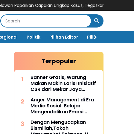
an Capaian Ungkap Kasus, Tegaskan Perang terhadap Premanis
Regional
Politik
Pilihan Editor
Pilihan Rakyat
Ja
Terpopuler
Banner Gratis, Warung
Makan Makin Laris! Inisiatif
CSR dari Mekar Jaya
Digiprint dan Mahasiswa
Anger Management di Era
Universitas Siber Asia
Media Sosial: Belajar
Mengendalikan Emosi
Sebelum Menyesal
Dengan Mengucapkan
Bismillah,Tokoh