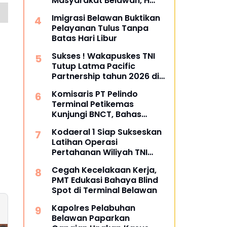
Masyarakat Belawan, H
Irfan Hamidi Meresmikian
Imigrasi Belawan Buktikan
Musholla
Pelayanan Tulus Tanpa
Batas Hari Libur
Sukses ! Wakapuskes TNI
Tutup Latma Pacific
Partnership tahun 2026 di
Sibolga dan Tapanuli
Komisaris PT Pelindo
Tengah
Terminal Petikemas
Kunjungi BNCT, Bahas
Operasional dan Rencana
Kodaeral 1 Siap Sukseskan
Pengembangan Terminal
Latihan Operasi
Pertahanan Wiliyah TNI
2026‎
Cegah Kecelakaan Kerja,
PMT Edukasi Bahaya Blind
Spot di Terminal Belawan
Kapolres Pelabuhan
Belawan Paparkan