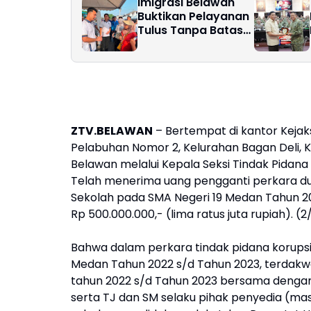
Imigrasi Belawan
Buktikan Pelayanan
Tulus Tanpa Batas
Hari Libur
ZTV.BELAWAN
– Bertempat di kantor Keja
Pelabuhan Nomor 2, Kelurahan Bagan Deli,
Belawan melalui Kepala Seksi Tindak Pidana 
Telah menerima uang pengganti perkara du
Sekolah pada SMA Negeri 19 Medan Tahun 20
Rp 500.000.000,- (lima ratus juta rupiah). (2
Bahwa dalam perkara tindak pidana korups
Medan Tahun 2022 s/d Tahun 2023, terdakw
tahun 2022 s/d Tahun 2023 bersama dengan
serta TJ dan SM selaku pihak penyedia (ma