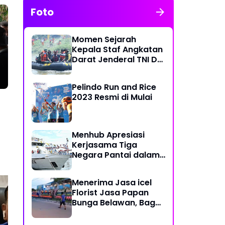
Foto
Momen Sejarah
Kepala Staf Angkatan
Darat Jenderal TNI Dr
Dudung Abdurachman
di Medan Labuhan
Pelindo Run and Rice
2023 Resmi di Mulai
Menhub Apresiasi
Kerjasama Tiga
Negara Pantai dalam
Penanggulangan
Pencemaran Minyak di
Menerima Jasa icel
Laut
Florist Jasa Papan
Bunga Belawan, Bagus
dan Karya Seni
15