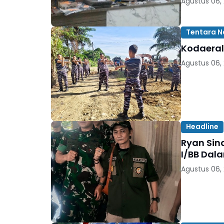
Agustus 06,
Tentara N
Kodaeral
Agustus 06,
Headline
Ryan Sin
Agustus 06,