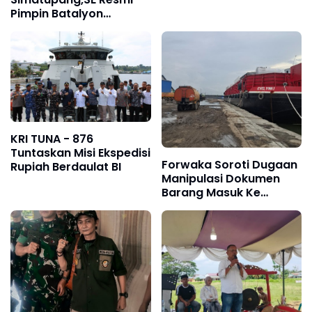
Keamanan Selat Malaka
Pimpin Batalyon
Arhanud 11/Wira Bhuana
Yudha
KRI TUNA - 876
Tuntaskan Misi Ekspedisi
Forwaka Soroti Dugaan
Rupiah Berdaulat BI
Manipulasi Dokumen
Barang Masuk Ke
Belawan, Rugikan
Negara Ratusan Juta
Dan Minta Kajari Periksa
PT Barokah dan PT Bona
Bahari