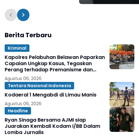
Tembakau Harus
Dipertahankan sebag
komoditi bernilai Sej
Berita Terbaru
Kriminal
Kapolres Pelabuhan Belawan Paparkan
Capaian Ungkap Kasus, Tegaskan
Perang terhadap Premanisme dan
Narkoba
Agustus 06, 2026
Tentara Nasional Indonesia
Kodaeral 1 Mengabdi di Limau Manis
Agustus 06, 2026
Headline
Ryan Sinaga Bersama AJMI siap
Juarakan Kembali Kodam I/BB Dalam
Lomba Jurnalis