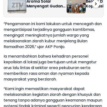
Aroma Solar
Bentuk Du
Menyengat Gudang
Koperasi d
Biru Raksasa Tepi
Deli, Teri 
Laut Diduga Jadi
Jaya, Kar
Markas “Siong
Nelayan Se
“Pengamanan ini kami lakukan untuk mencegah dan
Minyak” Jalur
Munuju Ne
mengantisipasi terjadinya gangguan kamtibmas,
Perairan dan Bunker
Yang Lebih
Ilegal
mengingat meningkatnya jumlah warga yang
melaksanakan ziarah kubur menjelang Bulan
Ramadhan 2026,” ujar AKP Ponijo.
Ia menambahkan bahwa kehadiran personel
kepolisian di lokasi juga bertujuan untuk mengatur
arus lalu lintas di sekitar area pekuburan serta
memberikan rasa aman dan nyaman kepada
masyarakat yang berziarah.
“Kami ingin memastikan masyarakat dapat
melaksanakan kegiatan ziarah dengan khusyuk dan
tenang tanpa adanya gangguan keamanan maupun
potensi tindak kriminal seperti pencurian kendaraan