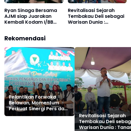
Ryan Sinaga Bersama
Revitalisasi Sejarah
AJMI siap Juarakan
Tembakau Deli sebagai
Kembali Kodam I/BB
Warisan Dunia :
Dalam Lomba Jurnalis
Tanaman Tembakau
Harus Dipertahankan
Rekomendasi
sebagai komoditi
bernilai Sejarah
Pelantikan Forwaka
Belawan, Momentum
Perkuat Sinergi Pers dan
Kejaksaan
Revitalisasi Sejarah
Tembakau Deli sebag
Warisan Dunia : Tan