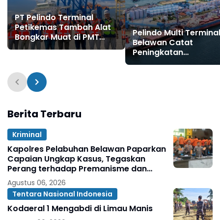
PT Pelindo Terminal
Petikemas Tambah Alat
Pelindo Multi Termina
Bongkar Muat di PMT
Belawan Catat
Terminal Belawan untuk
Peningkatan
Dukung Operasional
Pertumbuhan Arus C
Petikemas
Kering pada Semester
2026
Berita Terbaru
Kriminal
Kapolres Pelabuhan Belawan Paparkan
Capaian Ungkap Kasus, Tegaskan
Perang terhadap Premanisme dan
Narkoba
Agustus 06, 2026
Tentara Nasional Indonesia
Kodaeral 1 Mengabdi di Limau Manis