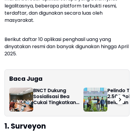
legalitasnya, beberapa platform terbukti resmi,
terdaftar, dan digunakan secara luas oleh
masyarakat.
Berikut daftar 10 aplikasi penghasil uang yang
dinyatakan resmi dan banyak digunakan hingga April
2025.
Baca Juga
BNCT Dukung
Pelindo T
Sosialisasi Bea
2.500 Poho
Cukai Tingkatkan
Belawan Pe
Efektivitas Proses
Hari Lingk
Penerbitan SP3KK
Hidup 202
Empty Container
1. Surveyon