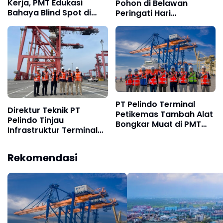
Kerja, PMT Edukasi
Pohon di Belawan
Bahaya Blind Spot di
Peringati Hari
Terminal Belawan
Lingkungan Hidup 2026
PT Pelindo Terminal
Direktur Teknik PT
Petikemas Tambah Alat
Pelindo Tinjau
Bongkar Muat di PMT
Infrastruktur Terminal
Terminal Belawan untuk
Peti Kemas di Belawan
Dukung Operasional
Petikemas
Rekomendasi